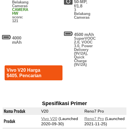
50-MP,
Belakang
f/1.8
Cameras
CAMERA
3
HW
Belakang
score:
Cameras
121
4500 mAh
4000
SuperVOOC
mAh
2.0, VOOC
3.0, Power
Delivery
(9V/2A),
Quick
Charge
(9V/2A)
Vivo V20 Harga
$405. Pencarian
Spesifikasi Primer
Nama Produk
V20
Reno7 Pro
Vivo V20
(Launched
Reno7 Pro
(Launched
Produk
2020-09-30)
2021-11-25)