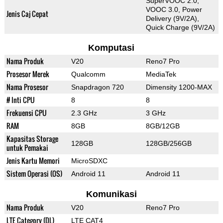
SuperVOOC 2.0,
VOOC 3.0, Power
Jenis Caj Cepat
Delivery (9V/2A),
Quick Charge (9V/2A)
Komputasi
Nama Produk
V20
Reno7 Pro
Prosesor Merek
Qualcomm
MediaTek
Nama Prosesor
Snapdragon 720
Dimensity 1200-MAX
# Inti CPU
8
8
Frekuensi CPU
2.3 GHz
3 GHz
RAM
8GB
8GB/12GB
Kapasitas Storage
128GB
128GB/256GB
untuk Pemakai
Jenis Kartu Memori
MicroSDXC
Sistem Operasi (OS)
Android 11
Android 11
Komunikasi
Nama Produk
V20
Reno7 Pro
LTE Category (DL)
LTE CAT4