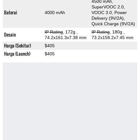
4500 mAh,
SuperVOOC 2.0,
Baterai
4000 mAh
VOOC 3.0, Power
Delivery (9V/2A),
Quick Charge (9V/2A)
IP Rating
, 172g
,
IP Rating
, 180g
,
Desain
74.2x161.3x7.38 mm
73.2x158.2x7.45 mm
Harga (Sekitar)
$405
Harga (Launch)
$405