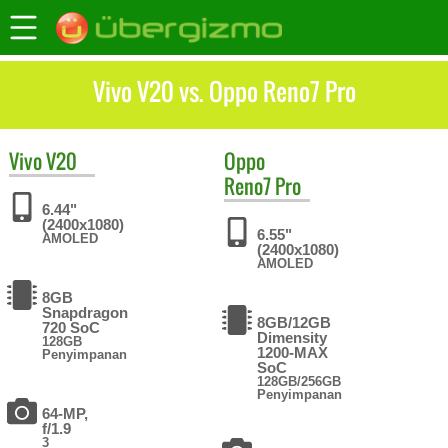
Vivo V20 vs. Oppo Reno7 Pro
Vivo
V20
Oppo
Reno7 Pro
6.44"
(2400x1080)
6.55"
AMOLED
(2400x1080)
AMOLED
8GB
Snapdragon
8GB/12GB
720 SoC
Dimensity
128GB
1200-MAX
Penyimpanan
SoC
128GB/256GB
Penyimpanan
64-MP,
f/1.9
3