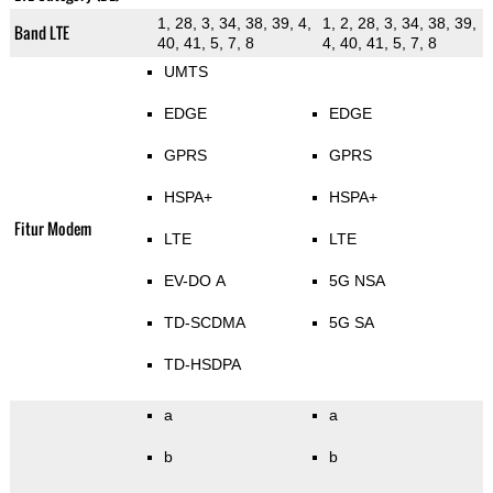
1, 28, 3, 34, 38, 39, 4,
1, 2, 28, 3, 34, 38, 39,
Band LTE
40, 41, 5, 7, 8
4, 40, 41, 5, 7, 8
UMTS
EDGE
EDGE
GPRS
GPRS
HSPA+
HSPA+
Fitur Modem
LTE
LTE
EV-DO A
5G NSA
TD-SCDMA
5G SA
TD-HSDPA
a
a
b
b