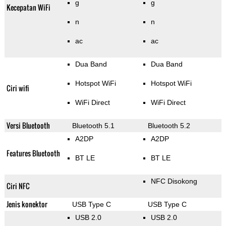
g
g
Kecepatan WiFi
n
n
ac
ac
Dua Band
Dua Band
Hotspot WiFi
Hotspot WiFi
Ciri wifi
WiFi Direct
WiFi Direct
Versi Bluetooth
Bluetooth 5.1
Bluetooth 5.2
A2DP
A2DP
Features Bluetooth
BT LE
BT LE
NFC Disokong
Ciri NFC
Jenis konektor
USB Type C
USB Type C
USB 2.0
USB 2.0