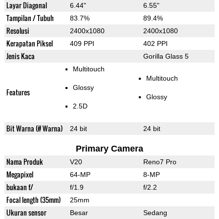
Layar Diagonal
6.44"
6.55"
Tampilan / Tubuh
83.7%
89.4%
Resolusi
2400x1080
2400x1080
Kerapatan Piksel
409 PPI
402 PPI
Jenis Kaca
Gorilla Glass 5
Multitouch
Multitouch
Glossy
Features
Glossy
2.5D
Bit Warna (# Warna)
24 bit
24 bit
Primary Camera
Nama Produk
V20
Reno7 Pro
Megapixel
64-MP
8-MP
bukaan f/
f/1.9
f/2.2
Focal length (35mm)
25mm
Ukuran sensor
Besar
Sedang