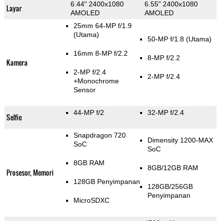
6.44" 2400x1080
6.55" 2400x1080
Layar
AMOLED
AMOLED
25mm 64-MP f/1.9
(Utama)
50-MP f/1.8
(Utama)
16mm 8-MP f/2.2
8-MP f/2.2
Kamera
2-MP f/2.4
2-MP f/2.4
+Monochrome
Sensor
44-MP f/2
32-MP f/2.4
Selfie
Snapdragon 720
Dimensity 1200-MAX
SoC
SoC
8GB RAM
8GB/12GB RAM
Prosesor, Memori
128GB Penyimpanan
128GB/256GB
Penyimpanan
MicroSDXC