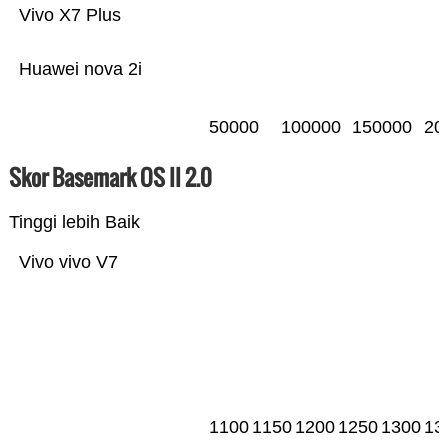
Vivo X7 Plus
Huawei nova 2i
50000
100000
150000
20
Skor Basemark OS II 2.0
Tinggi lebih Baik
Vivo vivo V7
1100
1150
1200
1250
1300
13