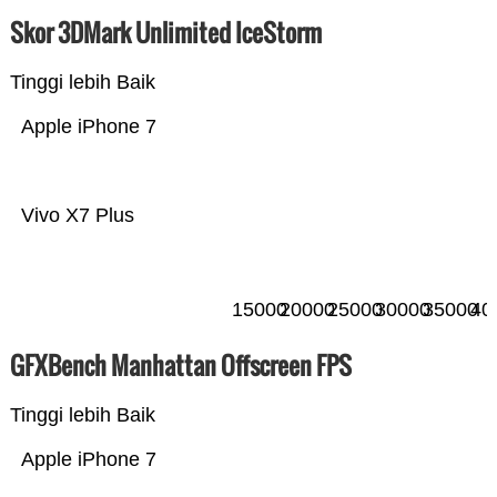
Skor 3DMark Unlimited IceStorm
Tinggi lebih Baik
Apple iPhone 7
Vivo X7 Plus
15000
20000
25000
30000
35000
40
GFXBench Manhattan Offscreen FPS
Tinggi lebih Baik
Apple iPhone 7