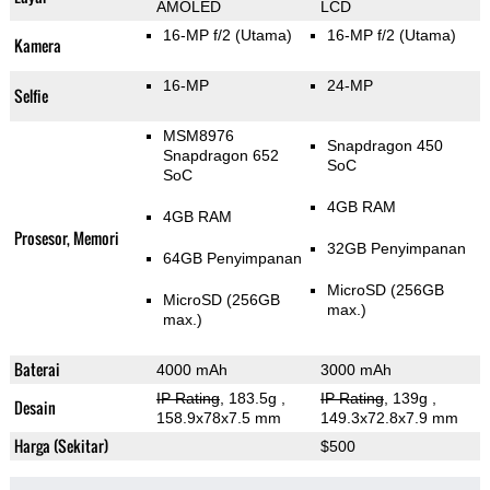
AMOLED
LCD
16-MP f/2
(Utama)
16-MP f/2
(Utama)
Kamera
16-MP
24-MP
Selfie
MSM8976
Snapdragon 450
Snapdragon 652
SoC
SoC
4GB RAM
4GB RAM
Prosesor, Memori
32GB Penyimpanan
64GB Penyimpanan
MicroSD (256GB
MicroSD (256GB
max.)
max.)
Baterai
4000 mAh
3000 mAh
IP Rating
, 183.5g
,
IP Rating
, 139g
,
Desain
158.9x78x7.5 mm
149.3x72.8x7.9 mm
Harga (Sekitar)
$500