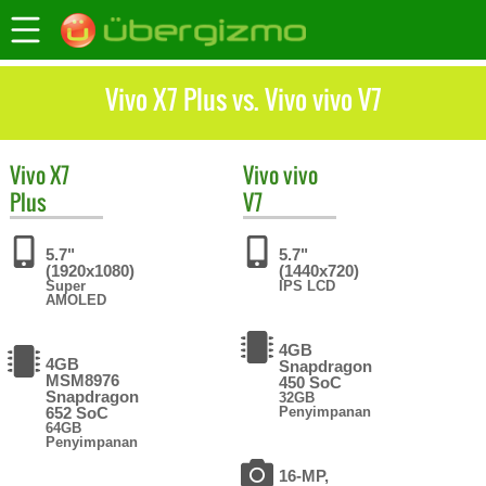
Vivo X7 Plus vs. Vivo vivo V7
Vivo
X7
Vivo
vivo
Plus
V7
5.7"
5.7"
(1920x1080)
(1440x720)
Super
IPS LCD
AMOLED
4GB
4GB
Snapdragon
MSM8976
450 SoC
Snapdragon
32GB
652 SoC
Penyimpanan
64GB
Penyimpanan
16-MP,