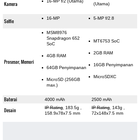
16-MP f/2
(Utama)
Kamera
(Utama)
16-MP
5-MP f/2.8
Selfie
MSM8976
Snapdragon 652
MT6753 SoC
SoC
2GB RAM
4GB RAM
Prosesor, Memori
16GB Penyimpanan
64GB Penyimpanan
MicroSDXC
MicroSD (256GB
max.)
Baterai
4000 mAh
2500 mAh
IP Rating
, 183.5g
,
IP Rating
, 143g
,
Desain
158.9x78x7.5 mm
72x148x7.5 mm