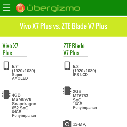
Vivo X7 Plus vs. ZTE Blade V7 Plus
Vivo
X7
ZTE
Blade
Plus
V7 Plus
5.7"
5.2"
(1920x1080)
(1920x1080)
Super
IPS LCD
AMOLED
2GB
4GB
MT6753
MSM8976
SoC
Snapdragon
16GB
652 SoC
Penyimpanan
64GB
Penyimpanan
13-MP,