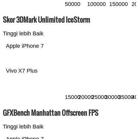
50000
100000
150000
20
Skor 3DMark Unlimited IceStorm
Tinggi lebih Baik
Apple iPhone 7
Vivo X7 Plus
15000
20000
25000
30000
35000
40
GFXBench Manhattan Offscreen FPS
Tinggi lebih Baik