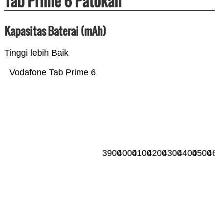
Tab Prime 6 Patokan
Kapasitas Baterai (mAh)
Tinggi lebih Baik
Vodafone Tab Prime 6
3900
4000
4100
4200
4300
4400
4500
46