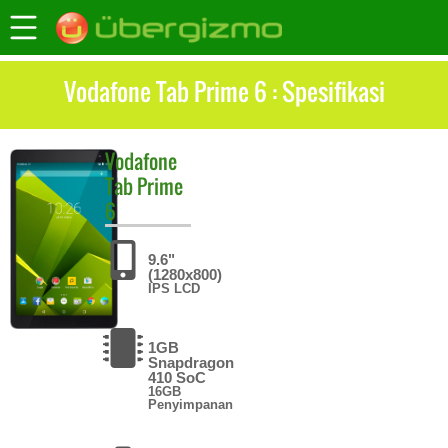
Vodafone Tab Prime 6 : Spesifikasi
Vodafone
Tab Prime
6
9.6"
(1280x800)
IPS LCD
1GB
Snapdragon
410 SoC
16GB
Penyimpanan