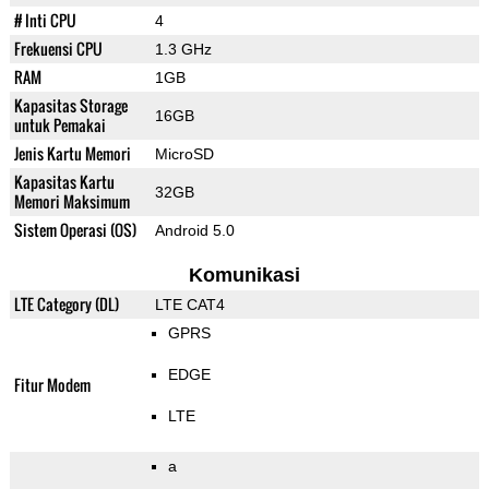
# Inti CPU
4
Frekuensi CPU
1.3 GHz
RAM
1GB
Kapasitas Storage
16GB
untuk Pemakai
Jenis Kartu Memori
MicroSD
Kapasitas Kartu
32GB
Memori Maksimum
Sistem Operasi (OS)
Android 5.0
Komunikasi
LTE Category (DL)
LTE CAT4
GPRS
EDGE
Fitur Modem
LTE
a