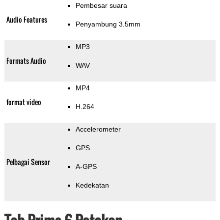
Pembesar suara
Audio Features
Penyambung 3.5mm
MP3
Formats Audio
WAV
MP4
format video
H.264
Accelerometer
GPS
Pelbagai Sensor
A-GPS
Kedekatan