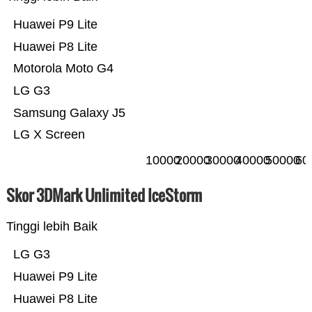
Huawei P9 Lite
Huawei P8 Lite
Motorola Moto G4
LG G3
Samsung Galaxy J5
LG X Screen
10000
20000
30000
40000
50000
60
Skor 3DMark Unlimited IceStorm
Tinggi lebih Baik
LG G3
Huawei P9 Lite
Huawei P8 Lite