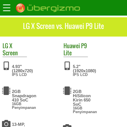
LG X Screen vs. Huawei P9 Lite
LG
X
Huawei
P9
Screen
Lite
4.93"
5.2"
(1280x720)
(1920x1080)
IPS LCD
IPS LCD
2GB
2GB
Snapdragon
HiSilicon
410 SoC
Kirin 650
16GB
SoC
Penyimpanan
16GB
Penyimpanan
13-MP,