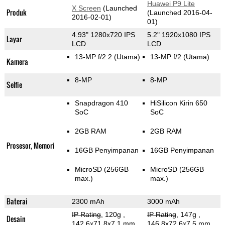
Huawei P9 Lite
X Screen
(Launched
Produk
(Launched 2016-04-
2016-02-01)
01)
4.93" 1280x720 IPS
5.2" 1920x1080 IPS
Layar
LCD
LCD
13-MP f/2.2
(Utama)
13-MP f/2
(Utama)
Kamera
8-MP
8-MP
Selfie
Snapdragon 410
HiSilicon Kirin 650
SoC
SoC
2GB RAM
2GB RAM
Prosesor, Memori
16GB Penyimpanan
16GB Penyimpanan
MicroSD (256GB
MicroSD (256GB
max.)
max.)
Baterai
2300 mAh
3000 mAh
IP Rating
, 120g
,
IP Rating
, 147g
,
Desain
142.6x71.8x7.1 mm
146.8x72.6x7.5 mm