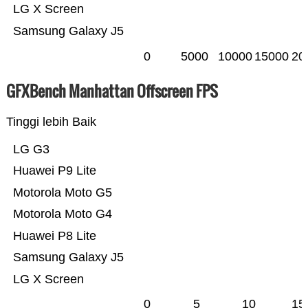
LG X Screen
Samsung Galaxy J5
0
5000
10000
15000
20
GFXBench Manhattan Offscreen FPS
Tinggi lebih Baik
LG G3
Huawei P9 Lite
Motorola Moto G5
Motorola Moto G4
Huawei P8 Lite
Samsung Galaxy J5
LG X Screen
0
5
10
15