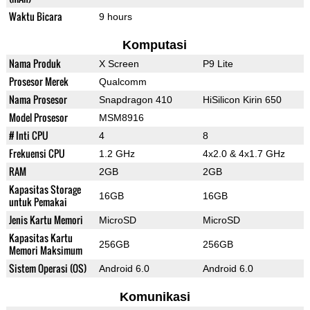
Waktu Bicara
9 hours
Komputasi
Nama Produk
X Screen
P9 Lite
Prosesor Merek
Qualcomm
Nama Prosesor
Snapdragon 410
HiSilicon Kirin 650
Model Prosesor
MSM8916
# Inti CPU
4
8
Frekuensi CPU
1.2 GHz
4x2.0 & 4x1.7 GHz
RAM
2GB
2GB
Kapasitas Storage
16GB
16GB
untuk Pemakai
Jenis Kartu Memori
MicroSD
MicroSD
Kapasitas Kartu
256GB
256GB
Memori Maksimum
Sistem Operasi (OS)
Android 6.0
Android 6.0
Komunikasi