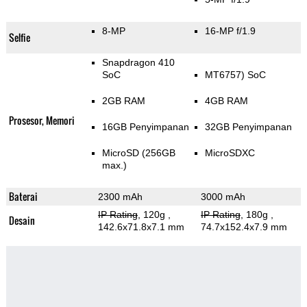
8-MP
16-MP f/1.9
Selfie
Snapdragon 410
SoC
MT6757) SoC
2GB RAM
4GB RAM
Prosesor, Memori
16GB Penyimpanan
32GB Penyimpanan
MicroSD (256GB
MicroSDXC
max.)
Baterai
2300 mAh
3000 mAh
IP Rating
, 120g
,
IP Rating
, 180g
,
Desain
142.6x71.8x7.1 mm
74.7x152.4x7.9 mm