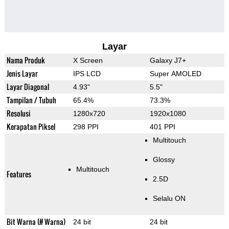
Layar
Nama Produk
X Screen
Galaxy J7+
Jenis Layar
IPS LCD
Super AMOLED
Layar Diagonal
4.93"
5.5"
Tampilan / Tubuh
65.4%
73.3%
Resolusi
1280x720
1920x1080
Kerapatan Piksel
298 PPI
401 PPI
Multitouch
Glossy
Multitouch
Features
2.5D
Selalu ON
Bit Warna (# Warna)
24 bit
24 bit