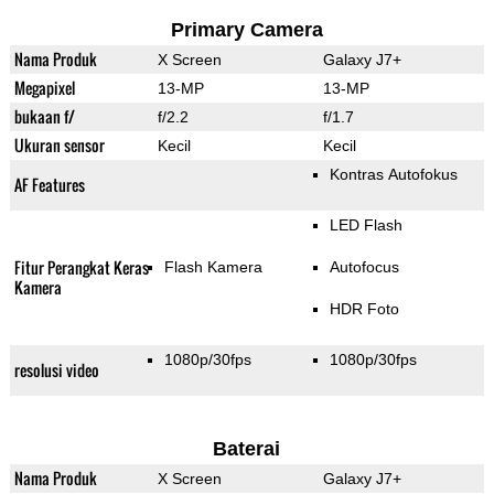
Primary Camera
Nama Produk
X Screen
Galaxy J7+
Megapixel
13-MP
13-MP
bukaan f/
f/2.2
f/1.7
Ukuran sensor
Kecil
Kecil
Kontras Autofokus
AF Features
LED Flash
Fitur Perangkat Keras
Flash Kamera
Autofocus
Kamera
HDR Foto
1080p/30fps
1080p/30fps
resolusi video
Baterai
Nama Produk
X Screen
Galaxy J7+