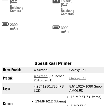
13-MP,
f/2.2
f/1.7
1
Belakang
2
Kamera
Belakang
Cameras
2300
3000
mAh
mAh
Spesifikasi Primer
Nama Produk
X Screen
Galaxy J7+
X Screen
(Launched
Produk
Galaxy J7+
2016-02-01)
4.93" 1280x720 IPS
5.5" 1920x1080 Super
Layar
LCD
AMOLED
13-MP f/1.7
(Utama)
13-MP f/2.2
(Utama)
Kamera
5-MP f/1.9