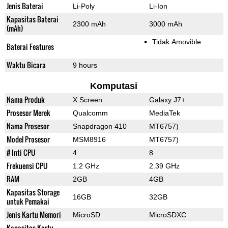
Jenis Baterai
Li-Poly
Li-Ion
Kapasitas Baterai
2300 mAh
3000 mAh
(mAh)
Tidak Amovible
Baterai Features
Waktu Bicara
9 hours
Komputasi
Nama Produk
X Screen
Galaxy J7+
Prosesor Merek
Qualcomm
MediaTek
Nama Prosesor
Snapdragon 410
MT6757)
Model Prosesor
MSM8916
MT6757)
# Inti CPU
4
8
Frekuensi CPU
1.2 GHz
2.39 GHz
RAM
2GB
4GB
Kapasitas Storage
16GB
32GB
untuk Pemakai
Jenis Kartu Memori
MicroSD
MicroSDXC
Kapasitas Kartu