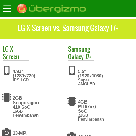
LG X Screen vs. Samsung Galaxy J7+
LG
X
Samsung
Screen
Galaxy J7+
4.93"
5.5"
(1280x720)
(1920x1080)
IPS LCD
Super
AMOLED
2GB
4GB
Snapdragon
MT6757)
410 SoC
SoC
16GB
Penyimpanan
32GB
Penyimpanan
13-MP,