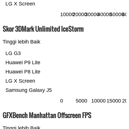
LG X Screen
10000
20000
30000
40000
50000
60
Skor 3DMark Unlimited IceStorm
Tinggi lebih Baik
LG G3
Huawei P9 Lite
Huawei P8 Lite
LG X Screen
Samsung Galaxy J5
0
5000
10000
15000
20
GFXBench Manhattan Offscreen FPS
Tinggi lebih Baik