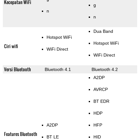
Kecepatan WiFi
g
n
n
Dua Band
Hotspot WiFi
Hotspot WiFi
Ciri wifi
WiFi Direct
WiFi Direct
Versi Bluetooth
Bluetooth 4.1
Bluetooth 4.2
A2DP
AVRCP
BT EDR
HDP
A2DP
HFP
Features Bluetooth
BT LE
HID