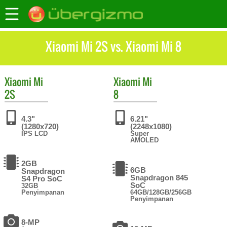
Xiaomi Mi 2S vs. Xiaomi Mi 8
Xiaomi
Mi
Xiaomi
Mi
2S
8
4.3"
6.21"
(1280x720)
(2248x1080)
IPS LCD
Super
AMOLED
2GB
6GB
Snapdragon
Snapdragon 845
S4 Pro SoC
SoC
32GB
Penyimpanan
64GB/128GB/256GB
Penyimpanan
8-MP