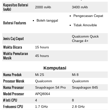
Kapasitas Baterai
2000 mAh
3400 mAh
(mAh)
Pengecasan Cepat
Boleh tanggal
Baterai Features
Tidak Amovible
Qualcomm Quick
Jenis Caj Cepat
Charge 4+
Waktu Bicara
15 hours
Waktu Pemutaran
45 hours
Musik
Komputasi
Nama Produk
Mi 2S
Mi 8
Prosesor Merek
Qualcomm
Qualcomm
Nama Prosesor
Snapdragon S4 Pro
Snapdragon 845
Model Prosesor
APQ8064
# Inti CPU
4
8
Frekuensi CPU
1.7 GHz
2.8 GHz