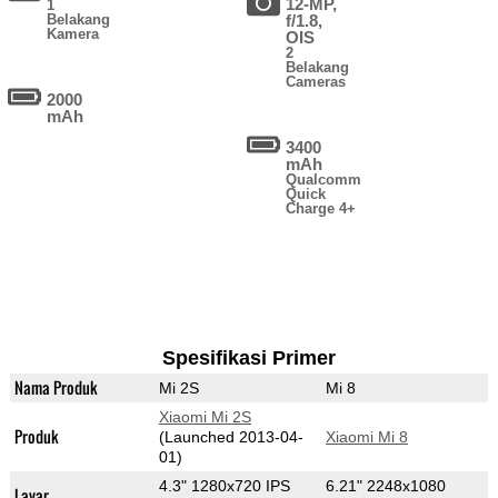
12-MP,
1
Belakang
f/1.8,
Kamera
OIS
2
Belakang
Cameras
2000
mAh
3400
mAh
Qualcomm
Quick
Charge 4+
Spesifikasi Primer
Nama Produk
Mi 2S
Mi 8
Xiaomi Mi 2S
Produk
(Launched 2013-04-
Xiaomi Mi 8
01)
4.3" 1280x720 IPS
6.21" 2248x1080
Layar