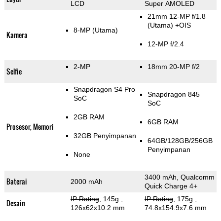
LCD
Super AMOLED
21mm 12-MP f/1.8
(Utama)
+OIS
8-MP
(Utama)
Kamera
12-MP f/2.4
2-MP
18mm 20-MP f/2
Selfie
Snapdragon S4 Pro
Snapdragon 845
SoC
SoC
2GB RAM
6GB RAM
Prosesor, Memori
32GB Penyimpanan
64GB/128GB/256GB
Penyimpanan
None
3400 mAh, Qualcomm
Baterai
2000 mAh
Quick Charge 4+
IP Rating
, 145g
,
IP Rating
, 175g
,
Desain
126x62x10.2 mm
74.8x154.9x7.6 mm