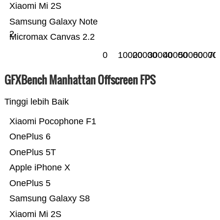
Xiaomi Mi 2S
Samsung Galaxy Note
2
Micromax Canvas 2.2
0
10000
20000
30000
40000
50000
60000
70
GFXBench Manhattan Offscreen FPS
Tinggi lebih Baik
Xiaomi Pocophone F1
OnePlus 6
OnePlus 5T
Apple iPhone X
OnePlus 5
Samsung Galaxy S8
Xiaomi Mi 2S