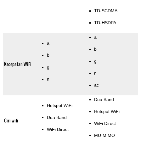
TD-SCDMA
TD-HSDPA
a
a
b
b
g
Kecepatan WiFi
g
n
n
ac
Dua Band
Hotspot WiFi
Hotspot WiFi
Dua Band
Ciri wifi
WiFi Direct
WiFi Direct
MU-MIMO