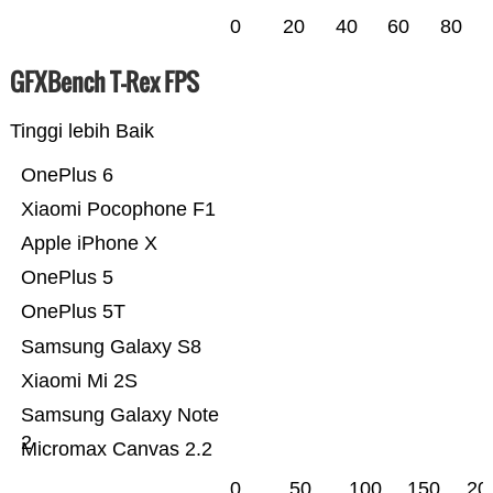
0
20
40
60
80
GFXBench T-Rex FPS
Tinggi lebih Baik
OnePlus 6
Xiaomi Pocophone F1
Apple iPhone X
OnePlus 5
OnePlus 5T
Samsung Galaxy S8
Xiaomi Mi 2S
Samsung Galaxy Note
2
Micromax Canvas 2.2
0
50
100
150
20