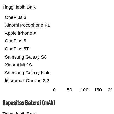
Tinggi lebih Baik
OnePlus 6
Xiaomi Pocophone F1
Apple iPhone X
OnePlus 5
OnePlus 5T
Samsung Galaxy S8
Xiaomi Mi 2S
Samsung Galaxy Note
2
Micromax Canvas 2.2
0
50
100
150
20
Kapasitas Baterai (mAh)