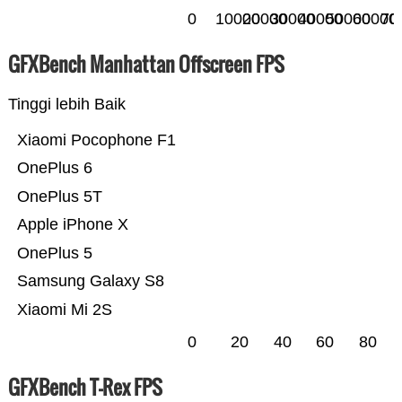
0
10000
20000
30000
40000
50000
60000
70
GFXBench Manhattan Offscreen FPS
Tinggi lebih Baik
Xiaomi Pocophone F1
OnePlus 6
OnePlus 5T
Apple iPhone X
OnePlus 5
Samsung Galaxy S8
Xiaomi Mi 2S
0
20
40
60
80
GFXBench T-Rex FPS