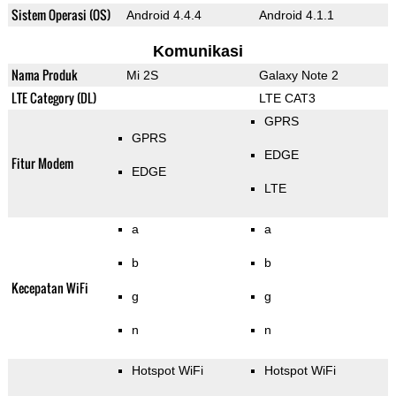
Sistem Operasi (OS)
Android 4.4.4
Android 4.1.1
Komunikasi
Nama Produk
Mi 2S
Galaxy Note 2
LTE Category (DL)
LTE CAT3
GPRS
GPRS
EDGE
Fitur Modem
EDGE
LTE
a
a
b
b
Kecepatan WiFi
g
g
n
n
Hotspot WiFi
Hotspot WiFi