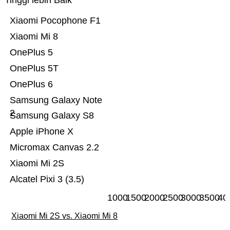
Tinggi lebih Baik
Xiaomi Pocophone F1
Xiaomi Mi 8
OnePlus 5
OnePlus 5T
OnePlus 6
Samsung Galaxy Note
2
Samsung Galaxy S8
Apple iPhone X
Micromax Canvas 2.2
Xiaomi Mi 2S
Alcatel Pixi 3 (3.5)
1000
1500
2000
2500
3000
3500
40
Xiaomi Mi 2S vs. Xiaomi Mi 8