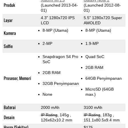
Xiaomi Mi 2S
Galaxy Note 2
Produk
(Launched 2013-04-
(Launched 2012-08-
01)
01)
4.3" 1280x720 IPS
5.5" 1280x720 Super
Layar
LCD
AMOLED
8-MP
(Utama)
8-MP
(Utama)
Kamera
2-MP
1.9-MP
Selfie
Snapdragon S4 Pro
Quad SoC
SoC
2GB RAM
2GB RAM
Prosesor, Memori
64GB Penyimpanan
32GB Penyimpanan
MicroSD (64GB
None
max.)
Baterai
2000 mAh
3100 mAh
IP Rating
, 145g
,
IP Rating
, 183g
,
Desain
126x62x10.2 mm
151.1x80.5x9.4 mm
Harga (Sekitar)
$175