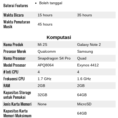
Boleh tanggal
Baterai Features
Waktu Bicara
15 hours
35 hours
Waktu Pemutaran
45 hours
Musik
Komputasi
Nama Produk
Mi 2S
Galaxy Note 2
Prosesor Merek
Qualcomm
Samsung
Nama Prosesor
Snapdragon S4 Pro
Quad
Model Prosesor
APQ8064
Exynos 4412
# Inti CPU
4
4
Frekuensi CPU
1.7 GHz
1.6 GHz
RAM
2GB
2GB
Kapasitas Storage
32GB
64GB
untuk Pemakai
Jenis Kartu Memori
None
MicroSD
Kapasitas Kartu
64GB
Memori Maksimum