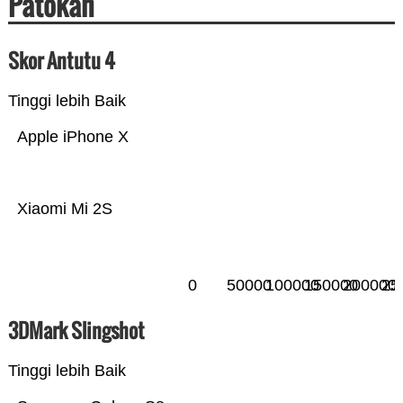
Patokan
Skor Antutu 4
Tinggi lebih Baik
Apple iPhone X
Xiaomi Mi 2S
0
50000
100000
150000
200000
25
3DMark Slingshot
Tinggi lebih Baik