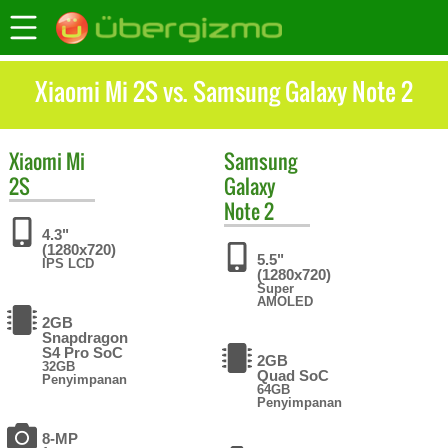
Xiaomi Mi 2S vs. Samsung Galaxy Note 2
Xiaomi
Mi
Samsung
2S
Galaxy
Note 2
4.3"
(1280x720)
5.5"
IPS LCD
(1280x720)
Super
AMOLED
2GB
Snapdragon
S4 Pro SoC
2GB
32GB
Quad SoC
Penyimpanan
64GB
Penyimpanan
8-MP