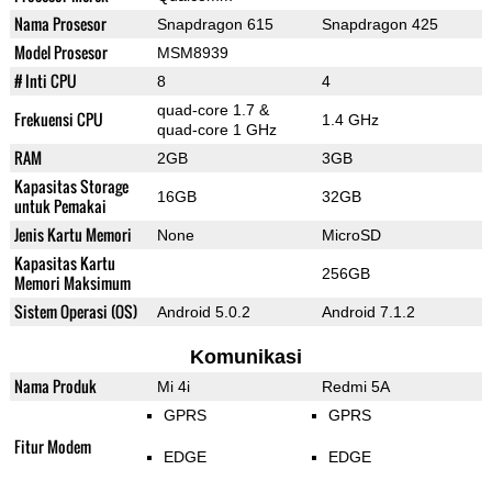
Nama Prosesor
Snapdragon 615
Snapdragon 425
Model Prosesor
MSM8939
# Inti CPU
8
4
quad-core 1.7 &
Frekuensi CPU
1.4 GHz
quad-core 1 GHz
RAM
2GB
3GB
Kapasitas Storage
16GB
32GB
untuk Pemakai
Jenis Kartu Memori
None
MicroSD
Kapasitas Kartu
256GB
Memori Maksimum
Sistem Operasi (OS)
Android 5.0.2
Android 7.1.2
Komunikasi
Nama Produk
Mi 4i
Redmi 5A
GPRS
GPRS
Fitur Modem
EDGE
EDGE