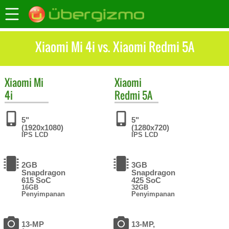
Xiaomi Mi 4i vs. Xiaomi Redmi 5A
Xiaomi
Mi
Xiaomi
4i
Redmi 5A
5"
5"
(1920x1080)
(1280x720)
IPS LCD
IPS LCD
2GB
3GB
Snapdragon
Snapdragon
615 SoC
425 SoC
16GB
32GB
Penyimpanan
Penyimpanan
13-MP
13-MP,