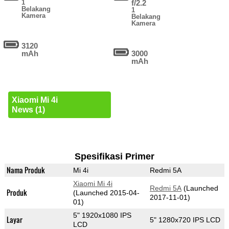
1
f/2.2
Belakang
1
Kamera
Belakang
Kamera
3120
mAh
3000
mAh
Xiaomi Mi 4i
News (1)
Spesifikasi Primer
Nama Produk
Mi 4i
Redmi 5A
Xiaomi Mi 4i
Redmi 5A
(Launched
Produk
(Launched 2015-04-
2017-11-01)
01)
5" 1920x1080 IPS
Layar
5" 1280x720 IPS LCD
LCD