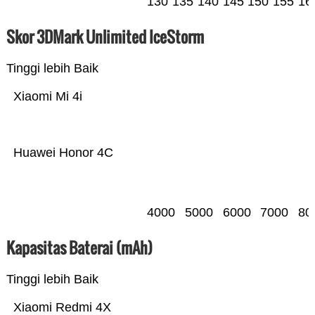
130
135
140
145
150
155
16
Skor 3DMark Unlimited IceStorm
Tinggi lebih Baik
Xiaomi Mi 4i
Huawei Honor 4C
4000
5000
6000
7000
80
Kapasitas Baterai (mAh)
Tinggi lebih Baik
Xiaomi Redmi 4X