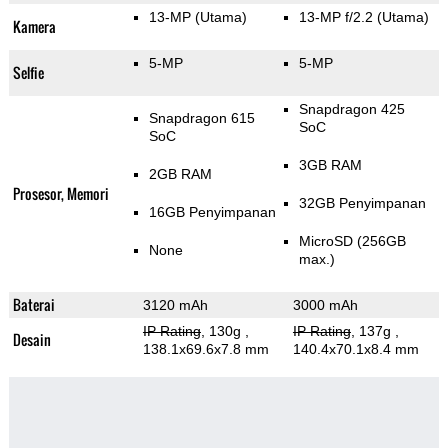
13-MP
(Utama)
13-MP f/2.2
(Utama)
Kamera
5-MP
5-MP
Selfie
Snapdragon 425
Snapdragon 615
SoC
SoC
3GB RAM
2GB RAM
Prosesor, Memori
32GB Penyimpanan
16GB Penyimpanan
MicroSD (256GB
None
max.)
Baterai
3120 mAh
3000 mAh
IP Rating
, 130g
,
IP Rating
, 137g
,
Desain
138.1x69.6x7.8 mm
140.4x70.1x8.4 mm