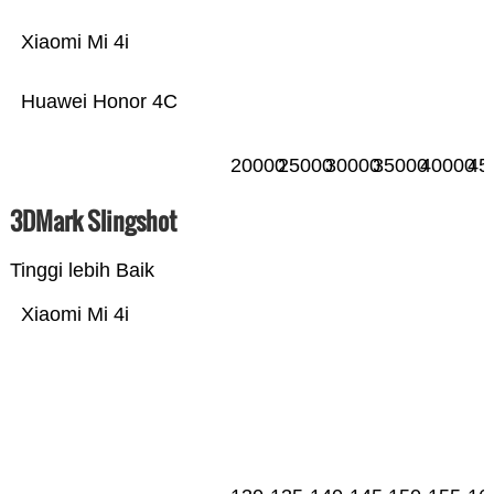
Xiaomi Mi 4i
Huawei Honor 4C
20000
25000
30000
35000
40000
45
3DMark Slingshot
Tinggi lebih Baik
Xiaomi Mi 4i