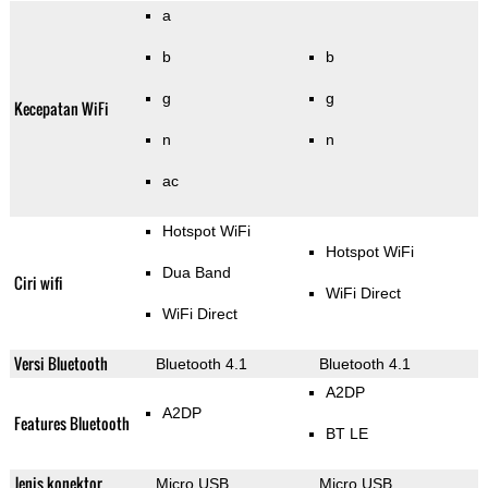
a
b
b
g
g
Kecepatan WiFi
n
n
ac
Hotspot WiFi
Hotspot WiFi
Dua Band
Ciri wifi
WiFi Direct
WiFi Direct
Versi Bluetooth
Bluetooth 4.1
Bluetooth 4.1
A2DP
A2DP
Features Bluetooth
BT LE
Jenis konektor
Micro USB
Micro USB