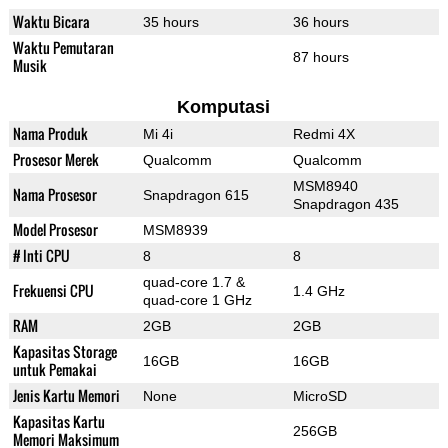
Waktu Bicara
35 hours
36 hours
Waktu Pemutaran
87 hours
Musik
Komputasi
Nama Produk
Mi 4i
Redmi 4X
Prosesor Merek
Qualcomm
Qualcomm
MSM8940
Nama Prosesor
Snapdragon 615
Snapdragon 435
Model Prosesor
MSM8939
# Inti CPU
8
8
quad-core 1.7 &
Frekuensi CPU
1.4 GHz
quad-core 1 GHz
RAM
2GB
2GB
Kapasitas Storage
16GB
16GB
untuk Pemakai
Jenis Kartu Memori
None
MicroSD
Kapasitas Kartu
256GB
Memori Maksimum