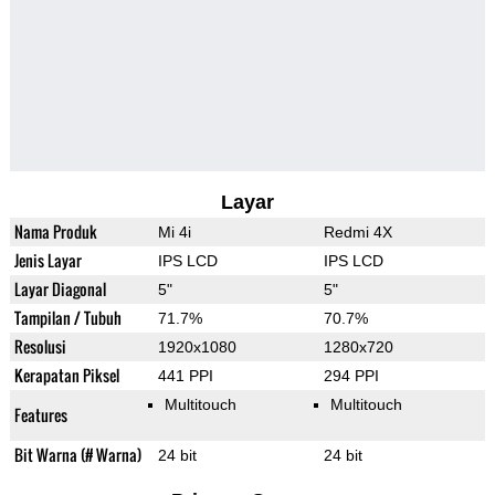
Layar
Nama Produk
Mi 4i
Redmi 4X
Jenis Layar
IPS LCD
IPS LCD
Layar Diagonal
5"
5"
Tampilan / Tubuh
71.7%
70.7%
Resolusi
1920x1080
1280x720
Kerapatan Piksel
441 PPI
294 PPI
Multitouch
Multitouch
Features
Bit Warna (# Warna)
24 bit
24 bit