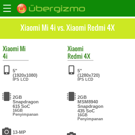
Xiaomi Mi 4i vs. Xiaomi Redmi 4X
Xiaomi
Mi
Xiaomi
4i
Redmi 4X
5"
5"
(1920x1080)
(1280x720)
IPS LCD
IPS LCD
2GB
2GB
Snapdragon
MSM8940
615 SoC
Snapdragon
16GB
435 SoC
Penyimpanan
16GB
Penyimpanan
13-MP