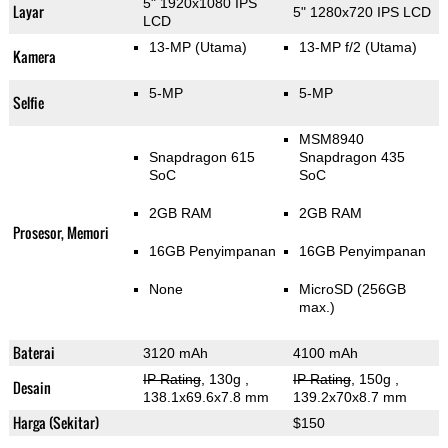
5" 1920x1080 IPS
Layar
5" 1280x720 IPS LCD
LCD
13-MP
(Utama)
13-MP f/2
(Utama)
Kamera
5-MP
5-MP
Selfie
MSM8940
Snapdragon 615
Snapdragon 435
SoC
SoC
2GB RAM
2GB RAM
Prosesor, Memori
16GB Penyimpanan
16GB Penyimpanan
None
MicroSD (256GB
max.)
Baterai
3120 mAh
4100 mAh
IP Rating
, 130g
,
IP Rating
, 150g
,
Desain
138.1x69.6x7.8 mm
139.2x70x8.7 mm
Harga (Sekitar)
$150