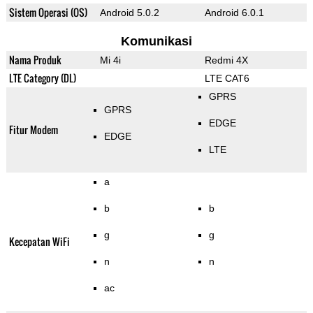
Sistem Operasi (OS)
Android 5.0.2
Android 6.0.1
Komunikasi
Nama Produk
Mi 4i
Redmi 4X
LTE Category (DL)
LTE CAT6
GPRS
GPRS
EDGE
Fitur Modem
EDGE
LTE
a
b
b
g
g
Kecepatan WiFi
n
n
ac