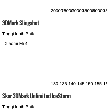
20000
25000
30000
35000
40000
45
3DMark Slingshot
Tinggi lebih Baik
Xiaomi Mi 4i
130
135
140
145
150
155
16
Skor 3DMark Unlimited IceStorm
Tinggi lebih Baik