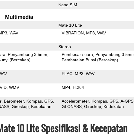
Nano SIM
Multimedia
Mate 10 Lite
MP3
WAV
VIBRATION
MP3
WAV
Stereo
ara
Penyambung 3.5mm
Pembesar suara
Penyambung 3.5m
unyi (Bercakap)
Pembatalan Bunyi (Bercakap)
WAV
FLAC
MP3
WAV
VID
WMV
MP4
H.264
r
Barometer
Kompas
GPS
Accelerometer
Kompas
GPS
A-GPS
NASS
Giroskop
Kedekatan
GLONASS
Giroskop
Kedekatan
Mate 10 Lite Spesifikasi & Kecepatan