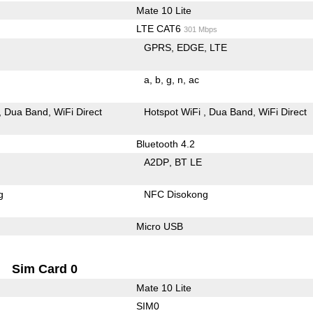
Mate 10 Lite
LTE CAT6
301 Mbps
GPRS
EDGE
LTE
a
b
g
n
ac
Dua Band
WiFi Direct
Hotspot WiFi
Dua Band
WiFi Direct
Bluetooth 4.2
A2DP
BT LE
g
NFC Disokong
Micro USB
Sim Card 0
Mate 10 Lite
SIM0