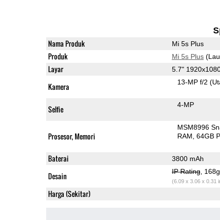
S
Nama Produk
Mi 5s Plus
Produk
Mi 5s Plus
(Lau
Layar
5.7" 1920x108
13-MP f/2
(U
Kamera
4-MP
Selfie
MSM8996 Sn
Prosesor, Memori
RAM
64GB P
Baterai
3800 mAh
IP Rating
, 168
Desain
(6.09 x 3.06 x 0.31 
Harga (Sekitar)