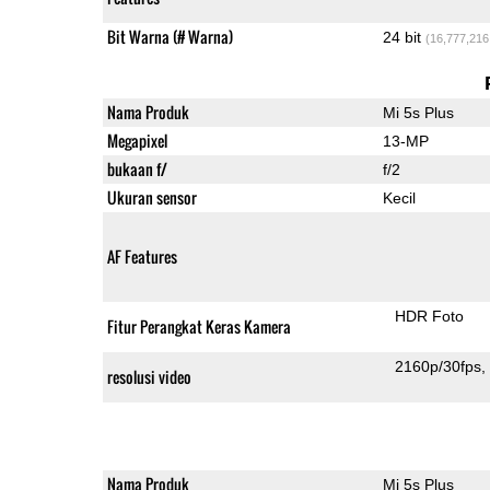
Bit Warna (# Warna)
24 bit
(16,777,216
Nama Produk
Mi 5s Plus
Megapixel
13-MP
bukaan f/
f/2
Ukuran sensor
Kecil
AF Features
HDR Foto
Fitur Perangkat Keras Kamera
2160p/30fps
resolusi video
Nama Produk
Mi 5s Plus