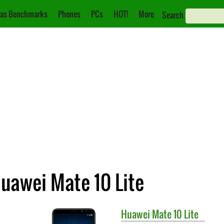
as Benchmarks
Phones
PCs
HOT!
More
Search
Huawei Mate 10 Lite
Huawei
Mate 10 Lite