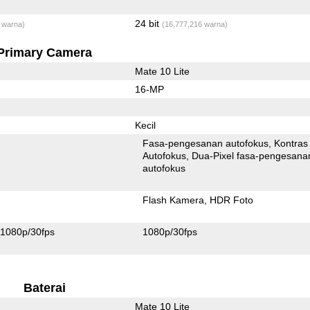
24 bit
 warna)
(16,777,216 warna)
Primary Camera
Mate 10 Lite
16-MP
Kecil
Fasa-pengesanan autofokus
Kontras
Autofokus
Dua-Pixel fasa-pengesanan
autofokus
Flash Kamera
HDR Foto
1080p/30fps
1080p/30fps
Baterai
Mate 10 Lite