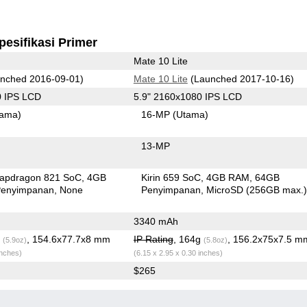
pesifikasi Primer
Mate 10 Lite
nched 2016-09-01)
Mate 10 Lite
(Launched 2017-10-16)
0 IPS LCD
5.9" 2160x1080 IPS LCD
tama)
16-MP
(Utama)
13-MP
apdragon 821 SoC
4GB
Kirin 659 SoC
4GB RAM
64GB
enyimpanan
None
Penyimpanan
MicroSD (256GB max.
3340 mAh
g
, 154.6x77.7x8 mm
IP Rating
, 164g
, 156.2x75x7.5 m
(5.9oz)
(5.8oz)
inches)
(6.15 x 2.95 x 0.30 inches)
$265