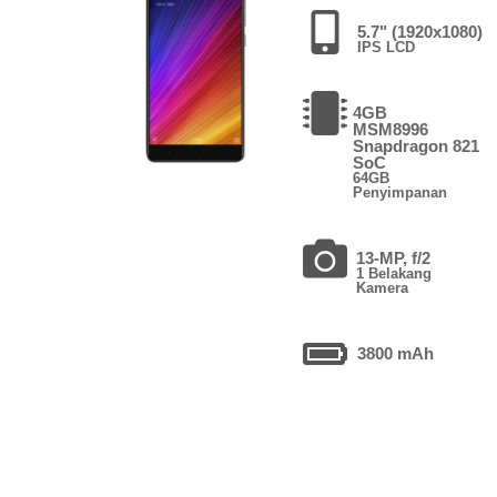
5.7" (1920x1080)
IPS LCD
4GB
MSM8996
Snapdragon 821
SoC
64GB
Penyimpanan
13-MP, f/2
1 Belakang
Kamera
3800 mAh