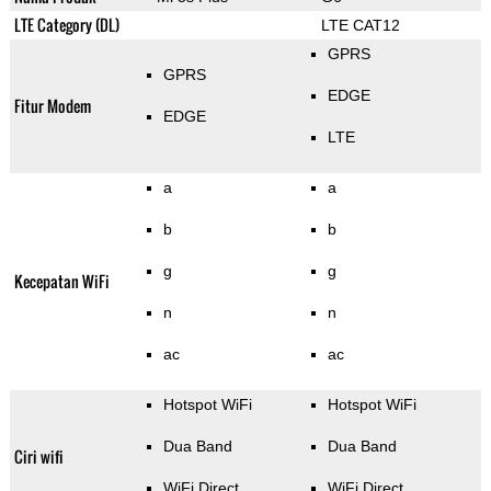
LTE Category (DL)
LTE CAT12
GPRS
GPRS
EDGE
Fitur Modem
EDGE
LTE
a
a
b
b
g
g
Kecepatan WiFi
n
n
ac
ac
Hotspot WiFi
Hotspot WiFi
Dua Band
Dua Band
Ciri wifi
WiFi Direct
WiFi Direct