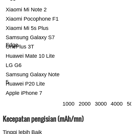
Xiaomi Mi Note 2
Xiaomi Pocophone F1
Xiaomi Mi 5s Plus
Samsung Galaxy S7
Edge
OnePlus 3T
Huawei Mate 10 Lite
LG G6
Samsung Galaxy Note
5
Huawei P20 Lite
Apple iPhone 7
1000
2000
3000
4000
50
Kecepatan pengisian (mAh/mn)
Tinggi lebih Baik