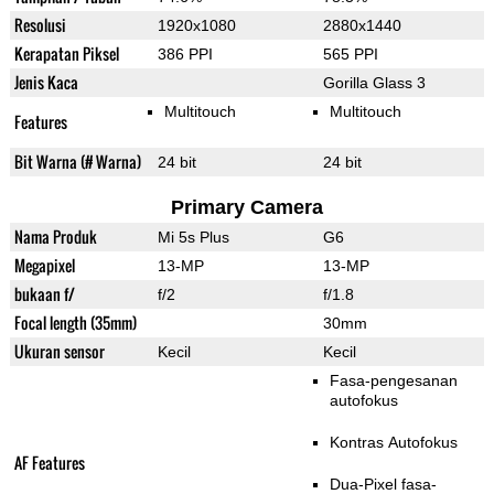
Resolusi
1920x1080
2880x1440
Kerapatan Piksel
386 PPI
565 PPI
Jenis Kaca
Gorilla Glass 3
Multitouch
Multitouch
Features
Bit Warna (# Warna)
24 bit
24 bit
Primary Camera
Nama Produk
Mi 5s Plus
G6
Megapixel
13-MP
13-MP
bukaan f/
f/2
f/1.8
Focal length (35mm)
30mm
Ukuran sensor
Kecil
Kecil
Fasa-pengesanan
autofokus
Kontras Autofokus
AF Features
Dua-Pixel fasa-