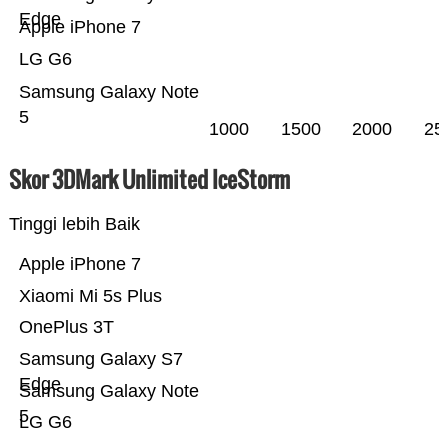
Edge
Apple iPhone 7
LG G6
Samsung Galaxy Note
5
1000
1500
2000
25
Skor 3DMark Unlimited IceStorm
Tinggi lebih Baik
Apple iPhone 7
Xiaomi Mi 5s Plus
OnePlus 3T
Samsung Galaxy S7
Edge
Samsung Galaxy Note
5
LG G6