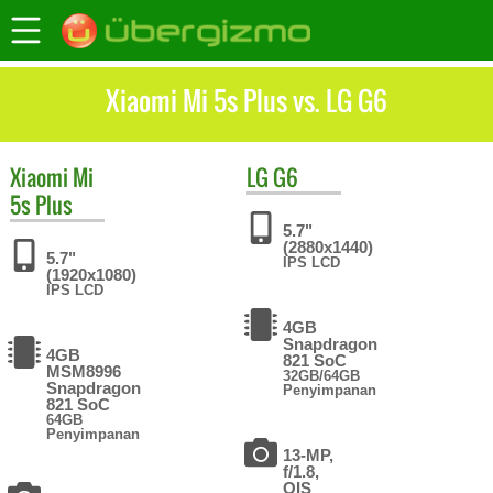
Xiaomi Mi 5s Plus vs. LG G6
Xiaomi
Mi
LG
G6
5s Plus
5.7"
(2880x1440)
5.7"
IPS LCD
(1920x1080)
IPS LCD
4GB
Snapdragon
4GB
821 SoC
MSM8996
32GB/64GB
Snapdragon
Penyimpanan
821 SoC
64GB
Penyimpanan
13-MP,
f/1.8,
OIS