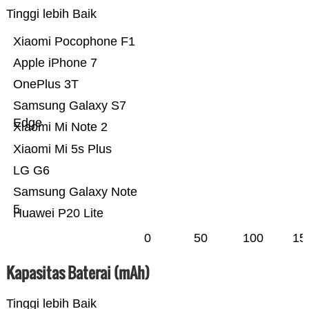
Tinggi lebih Baik
Xiaomi Pocophone F1
Apple iPhone 7
OnePlus 3T
Samsung Galaxy S7
Edge
Xiaomi Mi Note 2
Xiaomi Mi 5s Plus
LG G6
Samsung Galaxy Note
5
Huawei P20 Lite
0
50
100
15
Kapasitas Baterai (mAh)
Tinggi lebih Baik