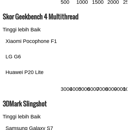
500
1000
1500
2000
25
Skor Geekbench 4 Multithread
Tinggi lebih Baik
Xiaomi Pocophone F1
LG G6
Huawei P20 Lite
3000
4000
5000
6000
7000
8000
9000
10
3DMark Slingshot
Tinggi lebih Baik
Samsung Galaxy S7