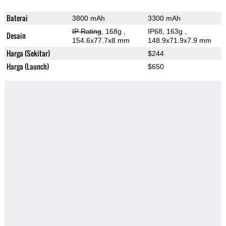
Baterai
3800 mAh
3300 mAh
IP Rating
, 168g
,
IP68, 163g
,
Desain
154.6x77.7x8 mm
148.9x71.9x7.9 mm
Harga (Sekitar)
$244
Harga (Launch)
$650