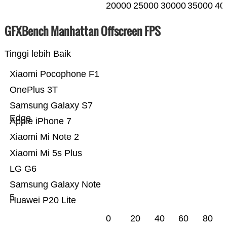
20000
25000
30000
35000
40
GFXBench Manhattan Offscreen FPS
Tinggi lebih Baik
Xiaomi Pocophone F1
OnePlus 3T
Samsung Galaxy S7
Edge
Apple iPhone 7
Xiaomi Mi Note 2
Xiaomi Mi 5s Plus
LG G6
Samsung Galaxy Note
5
Huawei P20 Lite
0
20
40
60
80