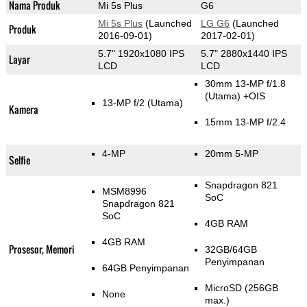
Nama Produk
Mi 5s Plus
G6
Mi 5s Plus
(Launched
LG G6
(Launched
Produk
2016-09-01)
2017-02-01)
5.7" 1920x1080 IPS
5.7" 2880x1440 IPS
Layar
LCD
LCD
30mm 13-MP f/1.8
(Utama)
+OIS
13-MP f/2
(Utama)
Kamera
15mm 13-MP f/2.4
4-MP
20mm 5-MP
Selfie
Snapdragon 821
MSM8996
SoC
Snapdragon 821
SoC
4GB RAM
4GB RAM
Prosesor, Memori
32GB/64GB
Penyimpanan
64GB Penyimpanan
MicroSD (256GB
None
max.)