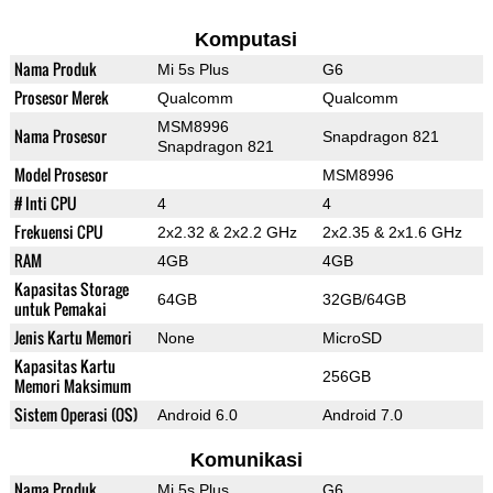
Komputasi
Nama Produk
Mi 5s Plus
G6
Prosesor Merek
Qualcomm
Qualcomm
MSM8996
Nama Prosesor
Snapdragon 821
Snapdragon 821
Model Prosesor
MSM8996
# Inti CPU
4
4
Frekuensi CPU
2x2.32 & 2x2.2 GHz
2x2.35 & 2x1.6 GHz
RAM
4GB
4GB
Kapasitas Storage
64GB
32GB/64GB
untuk Pemakai
Jenis Kartu Memori
None
MicroSD
Kapasitas Kartu
256GB
Memori Maksimum
Sistem Operasi (OS)
Android 6.0
Android 7.0
Komunikasi
Nama Produk
Mi 5s Plus
G6