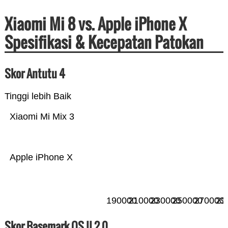
Xiaomi Mi 8 vs. Apple iPhone X
Spesifikasi & Kecepatan Patokan
Skor Antutu 4
Tinggi lebih Baik
Xiaomi Mi Mix 3
Apple iPhone X
190000
210000
230000
250000
270000
29
Skor Basemark OS II 2.0