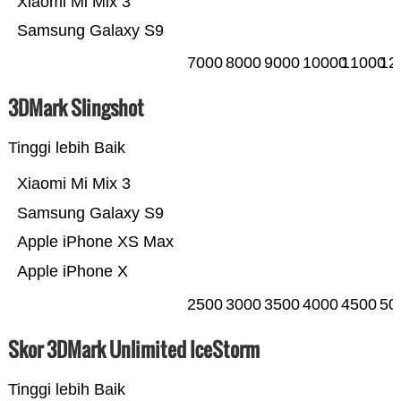
Xiaomi Mi Mix 3
Samsung Galaxy S9
7000
8000
9000
10000
11000
12
3DMark Slingshot
Tinggi lebih Baik
Xiaomi Mi Mix 3
Samsung Galaxy S9
Apple iPhone XS Max
Apple iPhone X
2500
3000
3500
4000
4500
50
Skor 3DMark Unlimited IceStorm
Tinggi lebih Baik