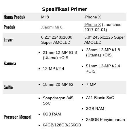
Spesifikasi Primer
Nama Produk
Mi 8
iPhone X
iPhone X
(Launched
Produk
Xiaomi Mi 8
2017-09-01)
6.21" 2248x1080
5.8" 2436x1125 Super
Layar
Super AMOLED
AMOLED
28mm 12-MP f/1.8
21mm 12-MP f/1.8
(Utama)
+OIS
(Utama)
+OIS
Kamera
51mm 12-MP f/2.4
12-MP f/2.4
+OIS
18mm 20-MP f/2
7-MP
Selfie
A11 Bionic SoC
Snapdragon 845
SoC
3GB RAM
6GB RAM
Prosesor, Memori
256GB Penyimpanan
64GB/128GB/256GB