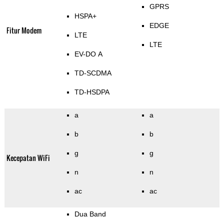
GPRS
HSPA+
EDGE
Fitur Modem
LTE
LTE
EV-DO A
TD-SCDMA
TD-HSDPA
a
a
b
b
g
g
Kecepatan WiFi
n
n
ac
ac
Dua Band