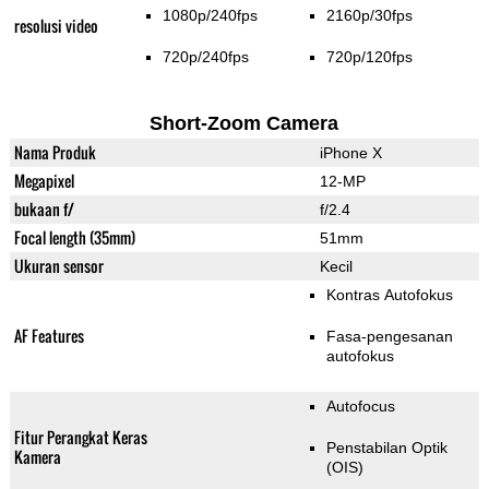
1080p/240fps
2160p/30fps
resolusi video
720p/240fps
720p/120fps
Short-Zoom Camera
Nama Produk
iPhone X
Megapixel
12-MP
bukaan f/
f/2.4
Focal length (35mm)
51mm
Ukuran sensor
Kecil
Kontras Autofokus
AF Features
Fasa-pengesanan
autofokus
Autofocus
Fitur Perangkat Keras
Penstabilan Optik
Kamera
(OIS)