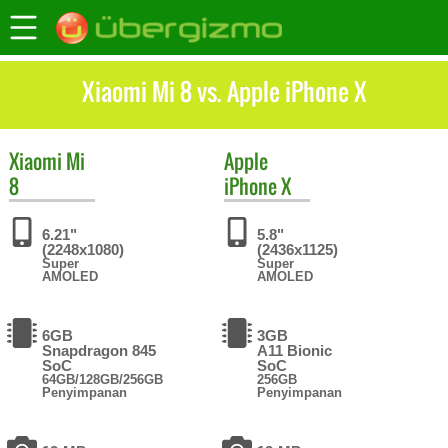
Xiaomi Mi 8 vs. Apple iPhone X
Xiaomi
Mi
Apple
8
iPhone X
6.21"
5.8"
(2248x1080)
(2436x1125)
Super
Super
AMOLED
AMOLED
6GB
3GB
Snapdragon 845
A11 Bionic
SoC
SoC
64GB/128GB/256GB
256GB
Penyimpanan
Penyimpanan