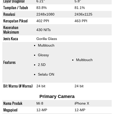
Layar Diagonal
6.21"
5.8"
Tampilan / Tubuh
83.8%
81.1%
Resolusi
2248x1080
2436x1125
Kerapatan Piksel
402 PPI
463 PPI
Kecerahan
430 NITs
Maksimum
Jenis Kaca
Gorilla Glass
Multitouch
Glossy
Multitouch
Features
2.5D
Selalu ON
Bit Warna (# Warna)
24 bit
24 bit
Primary Camera
Nama Produk
Mi 8
iPhone X
Megapixel
12-MP
12-MP