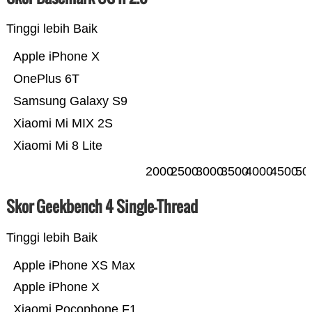
Tinggi lebih Baik
Apple iPhone X
OnePlus 6T
Samsung Galaxy S9
Xiaomi Mi MIX 2S
Xiaomi Mi 8 Lite
2000
2500
3000
3500
4000
4500
50
Skor Geekbench 4 Single-Thread
Tinggi lebih Baik
Apple iPhone XS Max
Apple iPhone X
Xiaomi Pocophone F1