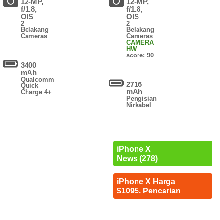
12-MP,
12-MP,
f/1.8,
f/1.8,
OIS
OIS
2
2
Belakang
Belakang
Cameras
Cameras
CAMERA
HW
score: 90
3400
mAh
Qualcomm
2716
Quick
mAh
Charge 4+
Pengisian
Nirkabel
iPhone X
News (278)
iPhone X Harga
$1095. Pencarian