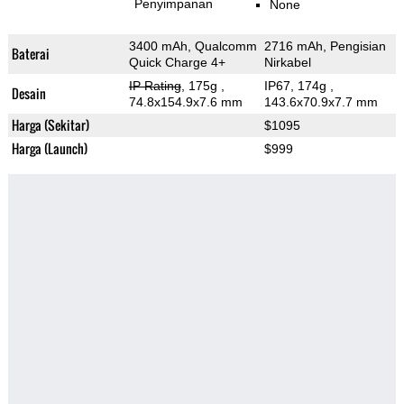
Penyimpanan
None
3400 mAh, Qualcomm
2716 mAh, Pengisian
Baterai
Quick Charge 4+
Nirkabel
IP Rating
, 175g
,
IP67, 174g
,
Desain
74.8x154.9x7.6 mm
143.6x70.9x7.7 mm
Harga (Sekitar)
$1095
Harga (Launch)
$999