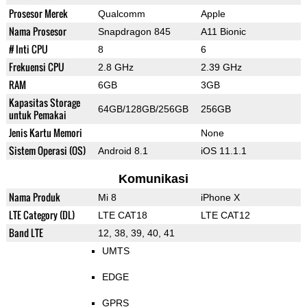
Prosesor Merek
Qualcomm
Apple
Nama Prosesor
Snapdragon 845
A11 Bionic
# Inti CPU
8
6
Frekuensi CPU
2.8 GHz
2.39 GHz
RAM
6GB
3GB
Kapasitas Storage
64GB/128GB/256GB
256GB
untuk Pemakai
Jenis Kartu Memori
None
Sistem Operasi (OS)
Android 8.1
iOS 11.1.1
Komunikasi
Nama Produk
Mi 8
iPhone X
LTE Category (DL)
LTE CAT18
LTE CAT12
Band LTE
12, 38, 39, 40, 41
UMTS
EDGE
GPRS