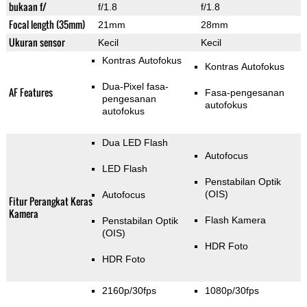
bukaan f/
f/1.8
f/1.8
Focal length (35mm)
21mm
28mm
Ukuran sensor
Kecil
Kecil
Kontras Autofokus
Kontras Autofokus
Dua-Pixel fasa-
AF Features
Fasa-pengesanan
pengesanan
autofokus
autofokus
Dua LED Flash
Autofocus
LED Flash
Penstabilan Optik
(OIS)
Autofocus
Fitur Perangkat Keras
Kamera
Flash Kamera
Penstabilan Optik
(OIS)
HDR Foto
HDR Foto
2160p/30fps
1080p/30fps