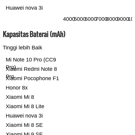
Huawei nova 3i
4000
5000
6000
7000
8000
9000
10
Kapasitas Baterai (mAh)
Tinggi lebih Baik
Mi Note 10 Pro (CC9
Pro)
Xiaomi Redmi Note 8
Pro
Xiaomi Pocophone F1
Honor 8x
Xiaomi Mi 8
Xiaomi Mi 8 Lite
Huawei nova 3i
Xiaomi Mi 8 SE
Xiaomi Mi 9 SE