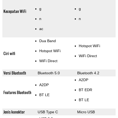
g
g
Kecepatan WiFi
n
n
ac
Dua Band
Hotspot WiFi
Hotspot WiFi
Ciri wifi
WiFi Direct
WiFi Direct
Versi Bluetooth
Bluetooth 5.0
Bluetooth 4.2
A2DP
A2DP
BT EDR
Features Bluetooth
BT LE
BT LE
Jenis konektor
USB Type C
Micro USB