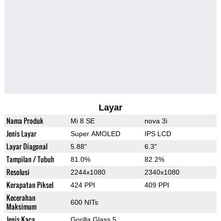
Layar
Nama Produk
Mi 8 SE
nova 3i
Jenis Layar
Super AMOLED
IPS LCD
Layar Diagonal
5.88"
6.3"
Tampilan / Tubuh
81.0%
82.2%
Resolusi
2244x1080
2340x1080
Kerapatan Piksel
424 PPI
409 PPI
Kecerahan
600 NITs
Maksimum
Jenis Kaca
Gorilla Glass 5