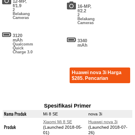
12-MP,
f/1.9
16-MP,
2
f/2.2
Belakang
2
Cameras
Belakang
Cameras
3120
mAh
3340
Qualcomm
mAh
Quick
Charge 3.0
Huawei nova 3i Harga
$285. Pencarian
Spesifikasi Primer
Nama Produk
Mi 8 SE
nova 3i
Xiaomi Mi 8 SE
Huawei nova 3i
Produk
(Launched 2018-05-
(Launched 2018-07-
01)
26)