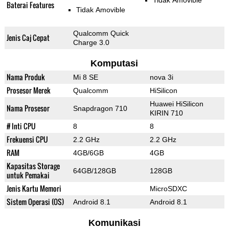
Tidak Amovible
Baterai Features
Tidak Amovible
Qualcomm Quick
Jenis Caj Cepat
Charge 3.0
Komputasi
Nama Produk
Mi 8 SE
nova 3i
Prosesor Merek
Qualcomm
HiSilicon
Huawei HiSilicon
Nama Prosesor
Snapdragon 710
KIRIN 710
# Inti CPU
8
8
Frekuensi CPU
2.2 GHz
2.2 GHz
RAM
4GB/6GB
4GB
Kapasitas Storage
64GB/128GB
128GB
untuk Pemakai
Jenis Kartu Memori
MicroSDXC
Sistem Operasi (OS)
Android 8.1
Android 8.1
Komunikasi