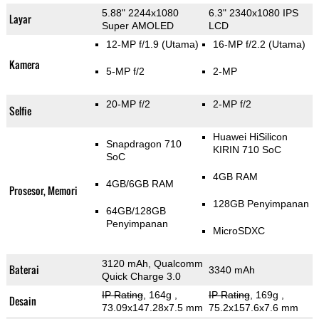
5.88" 2244x1080
6.3" 2340x1080 IPS
Layar
Super AMOLED
LCD
12-MP f/1.9
(Utama)
16-MP f/2.2
(Utama)
Kamera
5-MP f/2
2-MP
20-MP f/2
2-MP f/2
Selfie
Huawei HiSilicon
Snapdragon 710
KIRIN 710 SoC
SoC
4GB RAM
4GB/6GB RAM
Prosesor, Memori
128GB Penyimpanan
64GB/128GB
Penyimpanan
MicroSDXC
3120 mAh, Qualcomm
Baterai
3340 mAh
Quick Charge 3.0
IP Rating
, 164g
,
IP Rating
, 169g
,
Desain
73.09x147.28x7.5 mm
75.2x157.6x7.6 mm