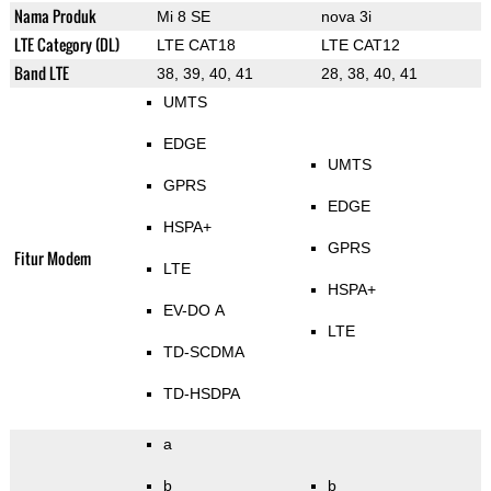
Nama Produk
Mi 8 SE
nova 3i
LTE Category (DL)
LTE CAT18
LTE CAT12
Band LTE
38, 39, 40, 41
28, 38, 40, 41
UMTS
EDGE
UMTS
GPRS
EDGE
HSPA+
GPRS
Fitur Modem
LTE
HSPA+
EV-DO A
LTE
TD-SCDMA
TD-HSDPA
a
b
b