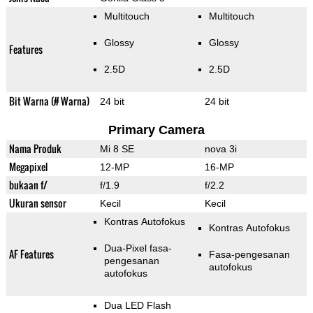
Multitouch
Multitouch
Glossy
Glossy
Features
2.5D
2.5D
Bit Warna (# Warna)
24 bit
24 bit
Primary Camera
Nama Produk
Mi 8 SE
nova 3i
Megapixel
12-MP
16-MP
bukaan f/
f/1.9
f/2.2
Ukuran sensor
Kecil
Kecil
Kontras Autofokus
Kontras Autofokus
Dua-Pixel fasa-
AF Features
Fasa-pengesanan
pengesanan
autofokus
autofokus
Dua LED Flash