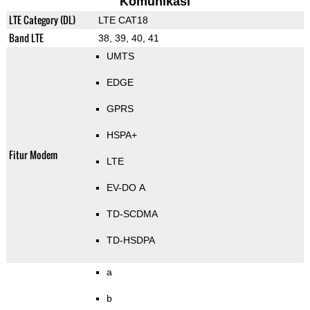
Komunikasi
LTE Category (DL)
LTE CAT18
Band LTE
38, 39, 40, 41
UMTS
EDGE
GPRS
HSPA+
Fitur Modem
LTE
EV-DO A
TD-SCDMA
TD-HSDPA
a
b