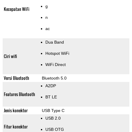
g
Kecepatan WiFi
n
ac
Dua Band
Hotspot WiFi
Ciri wifi
WiFi Direct
Versi Bluetooth
Bluetooth 5.0
A2DP
Features Bluetooth
BT LE
Jenis konektor
USB Type C
USB 2.0
Fitur konektor
USB OTG