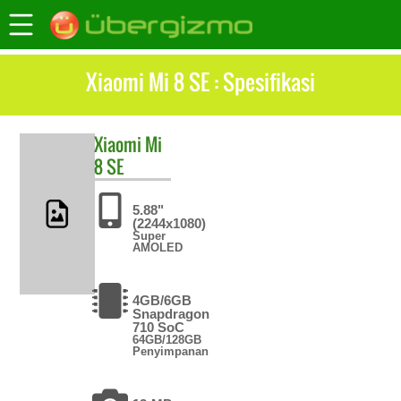
Xiaomi Mi 8 SE : Spesifikasi
Xiaomi
Mi
8 SE
5.88"
(2244x1080)
Super
AMOLED
4GB/6GB
Snapdragon
710 SoC
64GB/128GB
Penyimpanan