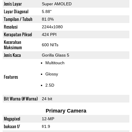
Jenis Layar
Super AMOLED
Layar Diagonal
5.88"
Tampilan / Tubuh
81.0%
Resolusi
2244x1080
Kerapatan Piksel
424 PPI
Kecerahan
600 NITs
Maksimum
Jenis Kaca
Gorilla Glass 5
Multitouch
Glossy
Features
2.5D
Bit Warna (# Warna)
24 bit
Primary Camera
Megapixel
12-MP
bukaan f/
f/1.9