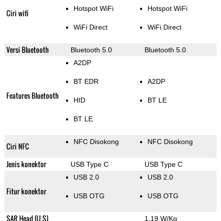
Hotspot WiFi
Hotspot WiFi
Ciri wifi
WiFi Direct
WiFi Direct
Versi Bluetooth
Bluetooth 5.0
Bluetooth 5.0
A2DP
BT EDR
A2DP
Features Bluetooth
HID
BT LE
BT LE
NFC Disokong
NFC Disokong
Ciri NFC
Jenis konektor
USB Type C
USB Type C
USB 2.0
USB 2.0
Fitur konektor
USB OTG
USB OTG
SAR Head (U.S)
1.19 W/Kg