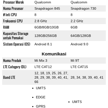
Prosesor Merek
Qualcomm
Qualcomm
Nama Prosesor
Snapdragon 845
Snapdragon 730
# Inti CPU
8
8
Frekuensi CPU
2.8 GHz
2.2 GHz
RAM
6GB/8GB/10GB
6GB
Kapasitas Storage
128GB/256GB
64GB/128GB
untuk Pemakai
Sistem Operasi (OS)
Android 8.1
Android 9.0
Komunikasi
Nama Produk
Mi Mix 3
Mi 9T
LTE Category (DL)
LTE CAT12
LTE CAT15
12, 18, 19, 25, 26, 27,
Band LTE
28, 29, 38, 39, 40, 41,
28, 34, 38, 39, 40, 41
66
UMTS
EDGE
UMTS
GPRS