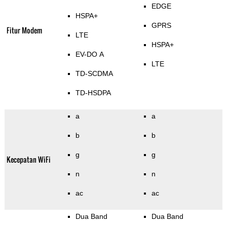
EDGE
HSPA+
GPRS
Fitur Modem
LTE
HSPA+
EV-DO A
LTE
TD-SCDMA
TD-HSDPA
a
a
b
b
g
g
Kecepatan WiFi
n
n
ac
ac
Dua Band
Dua Band