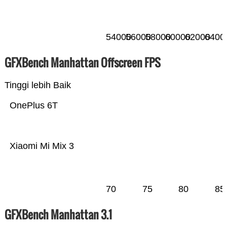
54000
56000
58000
60000
62000
6400
GFXBench Manhattan Offscreen FPS
Tinggi lebih Baik
OnePlus 6T
Xiaomi Mi Mix 3
70
75
80
85
GFXBench Manhattan 3.1