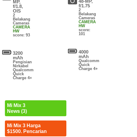
48-MP,
MP,
f/1.75
f/1.8,
2
OIS
Belakang
2
Cameras
Belakang
CAMERA
Cameras
HW
CAMERA
score:
HW
101
score: 93
4000
3200
mAh
mAh
Qualcomm
Pengisian
Quick
Nirkabel
Charge 4+
Qualcomm
Quick
Charge 4+
Mi Mix 3
News (3)
Mi Mix 3 Harga
$1500. Pencarian