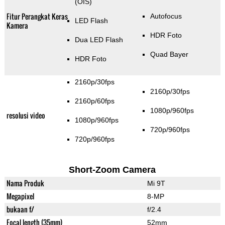
(OIS)
Fitur Perangkat Keras
Autofocus
LED Flash
Kamera
HDR Foto
Dua LED Flash
Quad Bayer
HDR Foto
2160p/30fps
2160p/30fps
2160p/60fps
1080p/960fps
resolusi video
1080p/960fps
720p/960fps
720p/960fps
Short-Zoom Camera
Nama Produk
Mi 9T
Megapixel
8-MP
bukaan f/
f/2.4
Focal length (35mm)
52mm