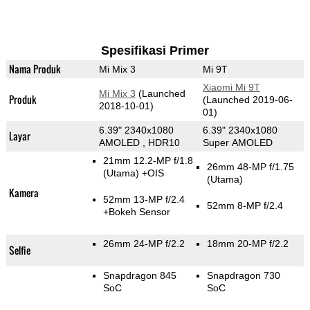
Spesifikasi Primer
Nama Produk
Mi Mix 3
Mi 9T
Xiaomi Mi 9T
Mi Mix 3
(Launched
Produk
(Launched 2019-06-
2018-10-01)
01)
6.39" 2340x1080
6.39" 2340x1080
Layar
AMOLED , HDR10
Super AMOLED
21mm 12.2-MP f/1.8
26mm 48-MP f/1.75
(Utama)
+OIS
(Utama)
Kamera
52mm 13-MP f/2.4
52mm 8-MP f/2.4
+Bokeh Sensor
26mm 24-MP f/2.2
18mm 20-MP f/2.2
Selfie
Snapdragon 845
Snapdragon 730
SoC
SoC