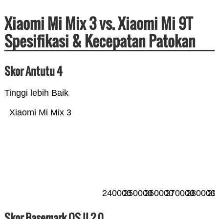
Xiaomi Mi Mix 3 vs. Xiaomi Mi 9T
Spesifikasi & Kecepatan Patokan
Skor Antutu 4
Tinggi lebih Baik
Xiaomi Mi Mix 3
240000
250000
260000
270000
280000
29
Skor Basemark OS II 2.0