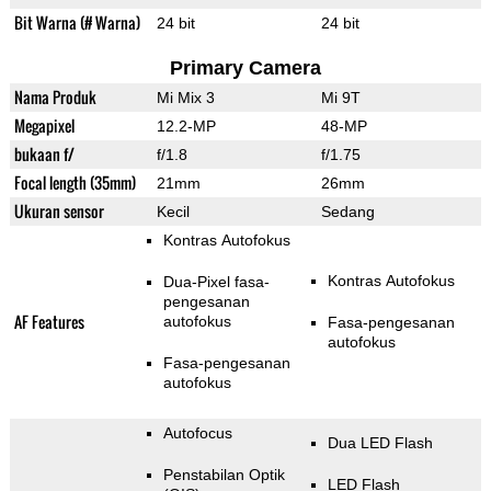
Bit Warna (# Warna)
24 bit
24 bit
Primary Camera
Nama Produk
Mi Mix 3
Mi 9T
Megapixel
12.2-MP
48-MP
bukaan f/
f/1.8
f/1.75
Focal length (35mm)
21mm
26mm
Ukuran sensor
Kecil
Sedang
Kontras Autofokus
Kontras Autofokus
Dua-Pixel fasa-
pengesanan
AF Features
autofokus
Fasa-pengesanan
autofokus
Fasa-pengesanan
autofokus
Autofocus
Dua LED Flash
Penstabilan Optik
LED Flash