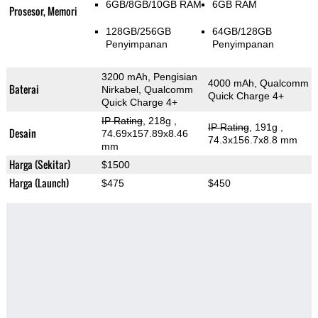
6GB/8GB/10GB RAM
6GB RAM
Prosesor, Memori
128GB/256GB
64GB/128GB
Penyimpanan
Penyimpanan
3200 mAh, Pengisian
4000 mAh, Qualcomm
Baterai
Nirkabel, Qualcomm
Quick Charge 4+
Quick Charge 4+
IP Rating
, 218g
,
IP Rating
, 191g
,
Desain
74.69x157.89x8.46
74.3x156.7x8.8 mm
mm
Harga (Sekitar)
$1500
Harga (Launch)
$475
$450