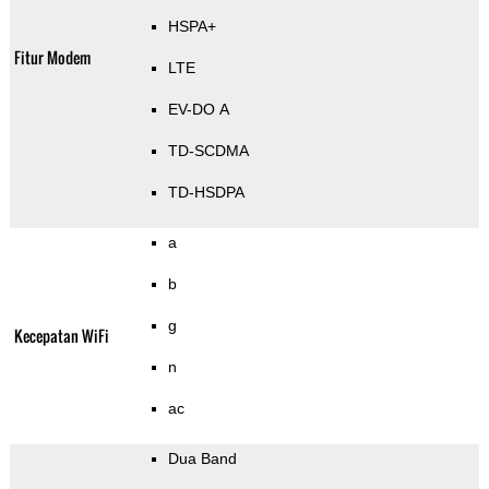
HSPA+
Fitur Modem
LTE
EV-DO A
TD-SCDMA
TD-HSDPA
a
b
g
Kecepatan WiFi
n
ac
Dua Band