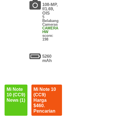
108-MP,
f/1.69,
OIS
5
Belakang
Cameras
CAMERA
HW
score:
198
5260
mAh
Mi Note
Mi Note 10
10 (CC9)
(CC9)
News (1)
Harga
$460.
Pencarian