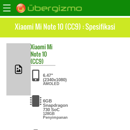
Xiaomi Mi Note 10 (CC9) : Spesifikasi
Xiaomi
Mi
Note 10
(CC9)
6.47"
(2340x1080)
AMOLED
6GB
Snapdragon
730 SoC
128GB
Penyimpanan