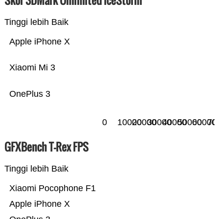
Skor 3DMark Unlimited IceStorm
Tinggi lebih Baik
Apple iPhone X
Xiaomi Mi 3
OnePlus 3
0
10000
20000
30000
40000
50000
60000
70
GFXBench T-Rex FPS
Tinggi lebih Baik
Xiaomi Pocophone F1
Apple iPhone X