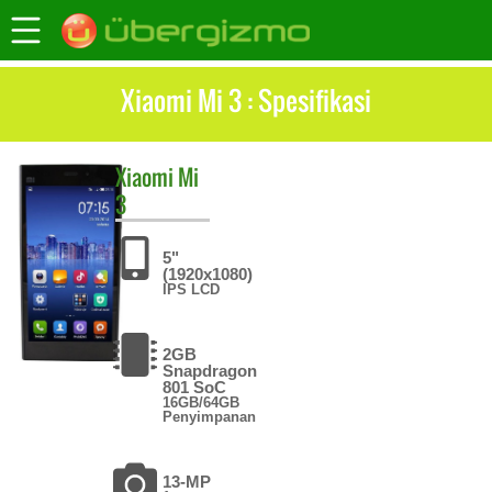
Xiaomi Mi 3 : Spesifikasi
Xiaomi
Mi
3
5"
(1920x1080)
IPS LCD
2GB
Snapdragon
801 SoC
16GB/64GB
Penyimpanan
13-MP