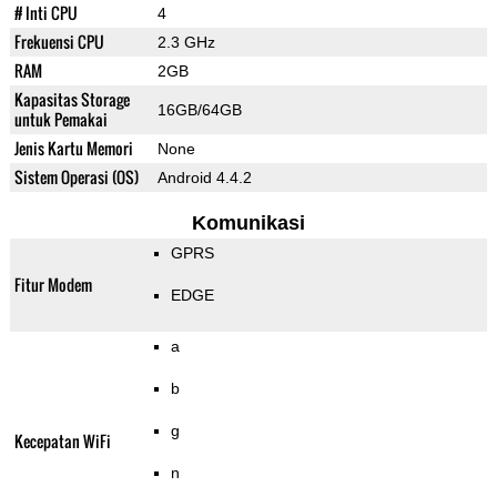
# Inti CPU
4
Frekuensi CPU
2.3 GHz
RAM
2GB
Kapasitas Storage
16GB/64GB
untuk Pemakai
Jenis Kartu Memori
None
Sistem Operasi (OS)
Android 4.4.2
Komunikasi
GPRS
Fitur Modem
EDGE
a
b
g
Kecepatan WiFi
n