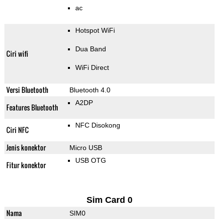
ac
Hotspot WiFi
Dua Band
Ciri wifi
WiFi Direct
Versi Bluetooth
Bluetooth 4.0
A2DP
Features Bluetooth
NFC Disokong
Ciri NFC
Jenis konektor
Micro USB
USB OTG
Fitur konektor
Sim Card 0
Nama
SIM0