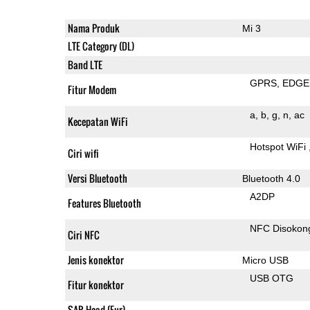
Nama Produk
Mi 3
LTE Category (DL)
Band LTE
GPRS
EDGE
Fitur Modem
a
b
g
n
ac
Kecepatan WiFi
Hotspot WiFi
Ciri wifi
Versi Bluetooth
Bluetooth 4.0
A2DP
Features Bluetooth
NFC Disokon
Ciri NFC
Jenis konektor
Micro USB
USB OTG
Fitur konektor
SAR Head (Eur)