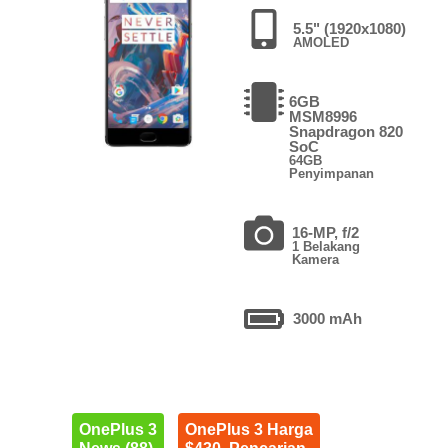
5.5" (1920x1080)
AMOLED
6GB
MSM8996
Snapdragon 820
SoC
64GB
Penyimpanan
16-MP, f/2
1 Belakang
Kamera
3000 mAh
OnePlus 3
OnePlus 3 Harga