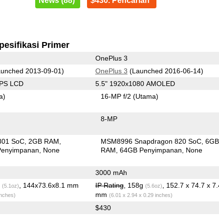
News (88)
$430. Pencarian
pesifikasi Primer
OnePlus 3
unched 2013-09-01)
OnePlus 3
(Launched 2016-06-14)
IPS LCD
5.5" 1920x1080 AMOLED
a)
16-MP f/2
(Utama)
8-MP
801 SoC
2GB RAM
MSM8996 Snapdragon 820 SoC
6G
Penyimpanan
None
RAM
64GB Penyimpanan
None
3000 mAh
g
, 144x73.6x8.1 mm
IP Rating
, 158g
, 152.7 x 74.7 x 7.
(5.1oz)
(5.6oz)
mm
inches)
(6.01 x 2.94 x 0.29 inches)
$430