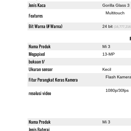
Jenis Kaca
Gorilla Glass 3
Multitouch
Features
Bit Warna (# Warna)
24 bit
(16,777,216
Nama Produk
Mi 3
Megapixel
13-MP
bukaan f/
Ukuran sensor
Kecil
Flash Kamer
Fitur Perangkat Keras Kamera
1080p/30fps
resolusi video
Nama Produk
Mi 3
Jenis Baterai