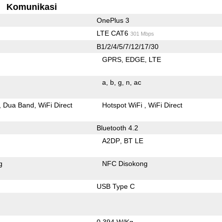
Komunikasi
OnePlus 3
LTE CAT6
301 Mbps
B1/2/4/5/7/12/17/30
GPRS
EDGE
LTE
a
b
g
n
ac
Dua Band
WiFi Direct
Hotspot WiFi
WiFi Direct
Bluetooth 4.2
A2DP
BT LE
g
NFC Disokong
USB Type C
0.394 W/Kg