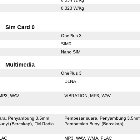
0.323 W/Kg
Sim Card 0
OnePlus 3
SIM0
Nano SIM
Multimedia
OnePlus 3
DLNA
MP3
WAV
VIBRATION
MP3
WAV
ara
Penyambung 3.5mm
Pembesar suara
Penyambung 3.5m
unyi (Bercakap)
FM Radio
Pembatalan Bunyi (Bercakap)
LAC
MP3
WAV
WMA
FLAC