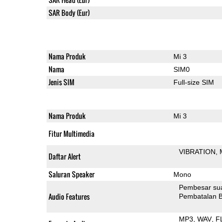
SAR Body (Eur)
Nama Produk
Mi 3
Nama
SIM0
Jenis SIM
Full-size SIM
Nama Produk
Mi 3
Fitur Multimedia
VIBRATION
Daftar Alert
Saluran Speaker
Mono
Pembesar su
Audio Features
Pembatalan B
MP3
WAV
F