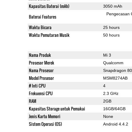
Kapasitas Baterai (mAh)
3050 mAh
Pengecasan 
Baterai Features
Waktu Bicara
25 hours
Waktu Pemutaran Musik
50 hours
Nama Produk
Mi 3
Prosesor Merek
Qualcomm
Nama Prosesor
Snapdragon 8
Model Prosesor
MSM8274AB
# Inti CPU
4
Frekuensi CPU
2.3 GHz
RAM
2GB
Kapasitas Storage untuk Pemakai
16GB/64GB
Jenis Kartu Memori
None
Sistem Operasi (OS)
Android 4.4.2