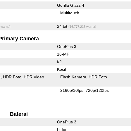
Gorilla Glass 4
Multitouch
24 bit
 warna)
(16,777,216 warna)
Primary Camera
OnePlus 3
16-MP
f/2
Kecil
a
HDR Foto
HDR Video
Flash Kamera
HDR Foto
2160p/30fps
720p/120fps
Baterai
OnePlus 3
Li-Ion