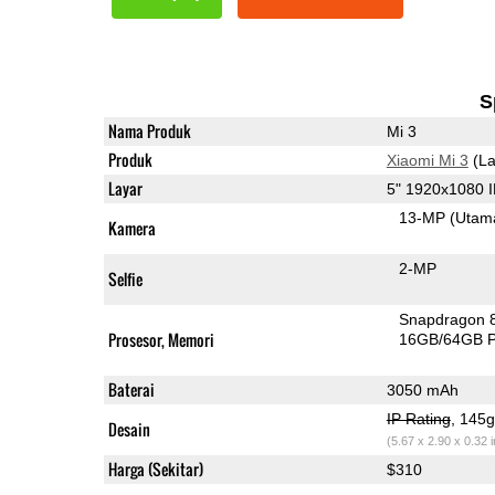
S
Nama Produk
Mi 3
Produk
Xiaomi Mi 3
(La
Layar
5" 1920x1080 
13-MP
(Utam
Kamera
2-MP
Selfie
Snapdragon 
Prosesor, Memori
16GB/64GB 
Baterai
3050 mAh
IP Rating
, 145
Desain
(5.67 x 2.90 x 0.32 
Harga (Sekitar)
$310