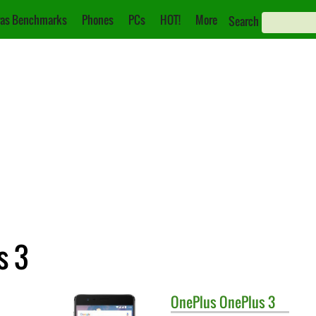
as Benchmarks
Phones
PCs
HOT!
More
Search
s 3
OnePlus
OnePlus 3