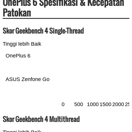
OnePlus 6 Spesifikasi & Kecepatan
Patokan
Skor Geekbench 4 Single-Thread
Tinggi lebih Baik
OnePlus 6
ASUS Zenfone Go
0
500
1000
1500
2000
25
Skor Geekbench 4 Multithread