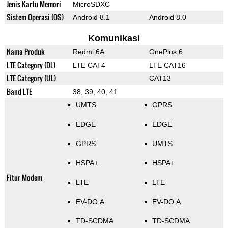
Jenis Kartu Memori
MicroSDXC
Sistem Operasi (OS)
Android 8.1
Android 8.0
Komunikasi
Nama Produk
Redmi 6A
OnePlus 6
LTE Category (DL)
LTE CAT4
LTE CAT16
LTE Category (UL)
CAT13
Band LTE
38, 39, 40, 41
UMTS
GPRS
EDGE
EDGE
GPRS
UMTS
HSPA+
HSPA+
Fitur Modem
LTE
LTE
EV-DO A
EV-DO A
TD-SCDMA
TD-SCDMA