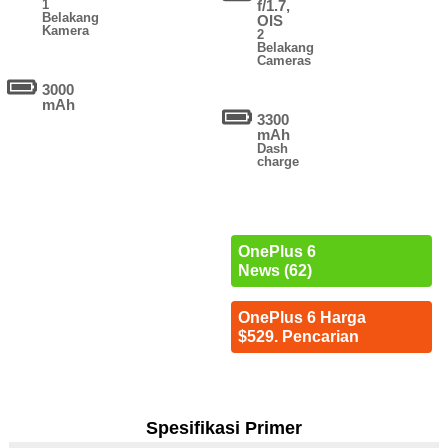
1
f/1.7,
Belakang
OIS
Kamera
2
Belakang
Cameras
3000
mAh
3300
mAh
Dash
charge
OnePlus 6
News (62)
OnePlus 6 Harga
$529. Pencarian
Spesifikasi Primer