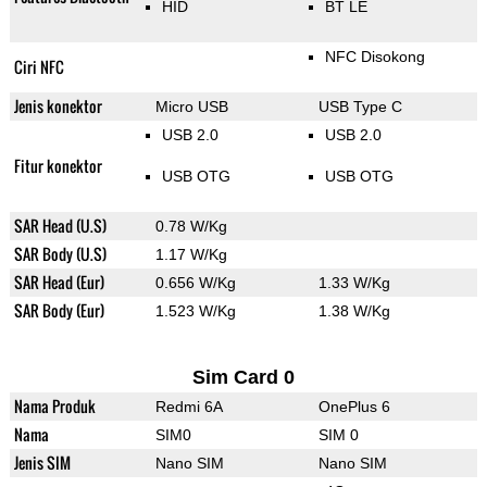
HID
BT LE
NFC Disokong
Ciri NFC
Jenis konektor
Micro USB
USB Type C
USB 2.0
USB 2.0
Fitur konektor
USB OTG
USB OTG
SAR Head (U.S)
0.78 W/Kg
SAR Body (U.S)
1.17 W/Kg
SAR Head (Eur)
0.656 W/Kg
1.33 W/Kg
SAR Body (Eur)
1.523 W/Kg
1.38 W/Kg
Sim Card 0
Nama Produk
Redmi 6A
OnePlus 6
Nama
SIM0
SIM 0
Jenis SIM
Nano SIM
Nano SIM