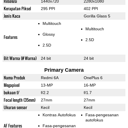
Resolusi
1440x720
2280x1080
Kerapatan Piksel
295 PPI
402 PPI
Jenis Kaca
Gorilla Glass 5
Multitouch
Multitouch
Glossy
Features
2.5D
2.5D
Bit Warna (# Warna)
24 bit
24 bit
Primary Camera
Nama Produk
Redmi 6A
OnePlus 6
Megapixel
13-MP
16-MP
bukaan f/
f/2.2
f/1.7
Focal length (35mm)
27mm
27mm
Ukuran sensor
Kecil
Kecil
Kontras Autofokus
Fasa-pengesanan
autofokus
AF Features
Fasa-pengesanan