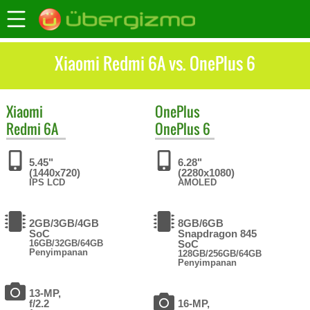
Xiaomi Redmi 6A vs. OnePlus 6
Xiaomi
OnePlus
Redmi 6A
OnePlus 6
5.45"
6.28"
(1440x720)
(2280x1080)
IPS LCD
AMOLED
2GB/3GB/4GB
8GB/6GB
SoC
Snapdragon 845
16GB/32GB/64GB
SoC
Penyimpanan
128GB/256GB/64GB
Penyimpanan
13-MP,
f/2.2
16-MP,