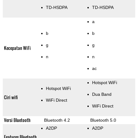
TD-HSDPA
TD-HSDPA
a
b
b
g
g
Kecepatan WiFi
n
n
ac
Hotspot WiFi
Hotspot WiFi
Dua Band
Ciri wifi
WiFi Direct
WiFi Direct
Versi Bluetooth
Bluetooth 4.2
Bluetooth 5.0
A2DP
A2DP
Features Bluetooth