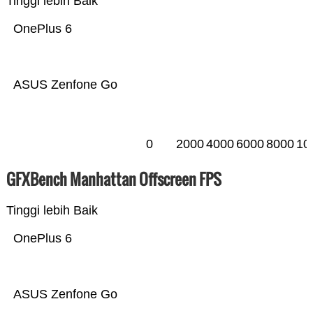
Tinggi lebih Baik
OnePlus 6
ASUS Zenfone Go
0
2000
4000
6000
8000
10
GFXBench Manhattan Offscreen FPS
Tinggi lebih Baik
OnePlus 6
ASUS Zenfone Go