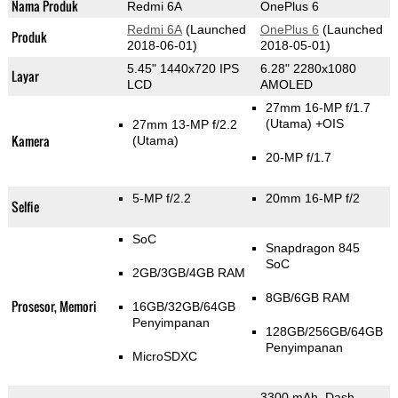
Nama Produk
Redmi 6A
OnePlus 6
Redmi 6A
(Launched
OnePlus 6
(Launched
Produk
2018-06-01)
2018-05-01)
5.45" 1440x720 IPS
6.28" 2280x1080
Layar
LCD
AMOLED
27mm 16-MP f/1.7
(Utama)
+OIS
27mm 13-MP f/2.2
Kamera
(Utama)
20-MP f/1.7
5-MP f/2.2
20mm 16-MP f/2
Selfie
SoC
Snapdragon 845
SoC
2GB/3GB/4GB RAM
8GB/6GB RAM
Prosesor, Memori
16GB/32GB/64GB
Penyimpanan
128GB/256GB/64GB
Penyimpanan
MicroSDXC
3300 mAh, Dash