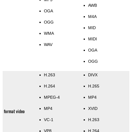
AWB
OGA
M4A
OGG
MID
WMA
MIDI
WAV
OGA
OGG
H.263
DIVX
H.264
H.265
MPEG-4
MP4
MP4
XVID
format video
VC-1
H.263
VP8
H.264