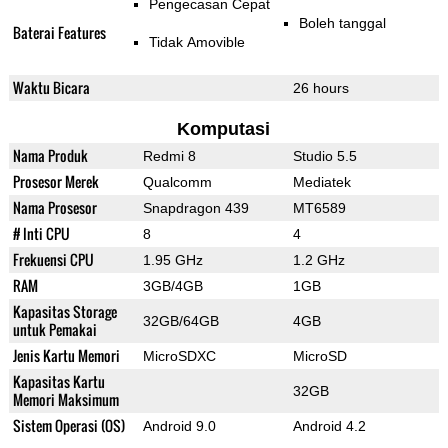
Pengecasan Cepat
Boleh tanggal
Baterai Features
Tidak Amovible
Waktu Bicara
26 hours
Komputasi
Nama Produk
Redmi 8
Studio 5.5
Prosesor Merek
Qualcomm
Mediatek
Nama Prosesor
Snapdragon 439
MT6589
# Inti CPU
8
4
Frekuensi CPU
1.95 GHz
1.2 GHz
RAM
3GB/4GB
1GB
Kapasitas Storage
32GB/64GB
4GB
untuk Pemakai
Jenis Kartu Memori
MicroSDXC
MicroSD
Kapasitas Kartu
32GB
Memori Maksimum
Sistem Operasi (OS)
Android 9.0
Android 4.2