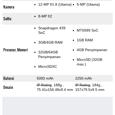
12-MP f/1.8
(Utama)
5-MP
(Utama)
Kamera
8-MP f/2
Selfie
Snapdragon 439
MT6589 SoC
SoC
1GB RAM
3GB/4GB RAM
Prosesor, Memori
4GB Penyimpanan
32GB/64GB
Penyimpanan
MicroSD (32GB
max.)
MicroSDXC
Baterai
5000 mAh
2250 mAh
IP Rating
, 188g
,
IP Rating
, 184g
,
Desain
75.41x156.48x9.4 mm
157x79.5x9.5 mm