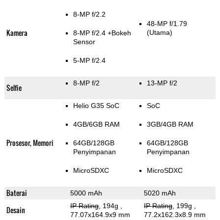
8-MP f/2.2
48-MP f/1.79
Kamera
(Utama)
8-MP f/2.4
+Bokeh
Sensor
5-MP f/2.4
8-MP f/2
13-MP f/2
Selfie
Helio G35 SoC
SoC
4GB/6GB RAM
3GB/4GB RAM
Prosesor, Memori
64GB/128GB
64GB/128GB
Penyimpanan
Penyimpanan
MicroSDXC
MicroSDXC
Baterai
5000 mAh
5020 mAh
IP Rating
, 194g
,
IP Rating
, 199g
,
Desain
77.07x164.9x9 mm
77.2x162.3x8.9 mm