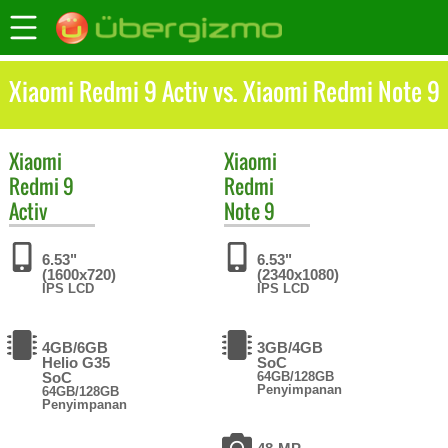
Xiaomi Redmi 9 Activ vs. Xiaomi Redmi Note 9
Xiaomi
Xiaomi
Redmi 9
Redmi
Activ
Note 9
6.53"
6.53"
(1600x720)
(2340x1080)
IPS LCD
IPS LCD
4GB/6GB
3GB/4GB
Helio G35
SoC
SoC
64GB/128GB
Penyimpanan
64GB/128GB
Penyimpanan