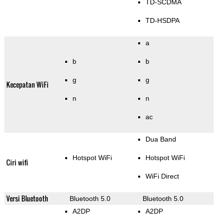
TD-SCDMA
TD-HSDPA
a
b
b
g
g
Kecepatan WiFi
n
n
ac
Dua Band
Hotspot WiFi
Hotspot WiFi
Ciri wifi
WiFi Direct
Versi Bluetooth
Bluetooth 5.0
Bluetooth 5.0
A2DP
A2DP