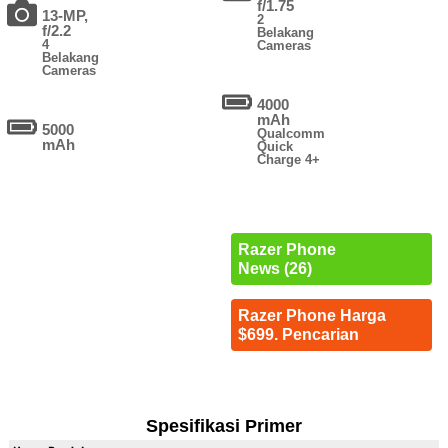
f/1.75
13-MP,
2
f/2.2
Belakang
4
Cameras
Belakang
Cameras
4000
mAh
5000
Qualcomm
mAh
Quick
Charge 4+
Razer Phone
News (26)
Razer Phone Harga
$699. Pencarian
Spesifikasi Primer