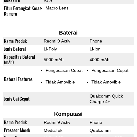
f/2.4
Fitur Perangkat Keras
Macro Lens
Kamera
Baterai
Nama Produk
Redmi 9 Activ
Phone
Jenis Baterai
Li-Poly
Li-Ion
Kapasitas Baterai
5000 mAh
4000 mAh
(mAh)
Pengecasan Cepat
Pengecasan Cepat
Baterai Features
Tidak Amovible
Tidak Amovible
Qualcomm Quick
Jenis Caj Cepat
Charge 4+
Komputasi
Nama Produk
Redmi 9 Activ
Phone
Prosesor Merek
MediaTek
Qualcomm