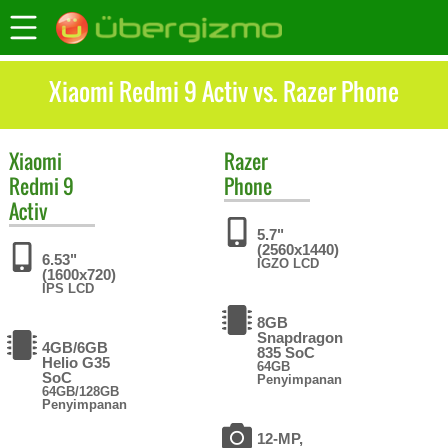
Xiaomi Redmi 9 Activ vs. Razer Phone
Xiaomi
Razer
Redmi 9
Phone
Activ
5.7"
(2560x1440)
6.53"
IGZO LCD
(1600x720)
IPS LCD
8GB
Snapdragon
4GB/6GB
835 SoC
Helio G35
64GB
SoC
Penyimpanan
64GB/128GB
Penyimpanan
12-MP,