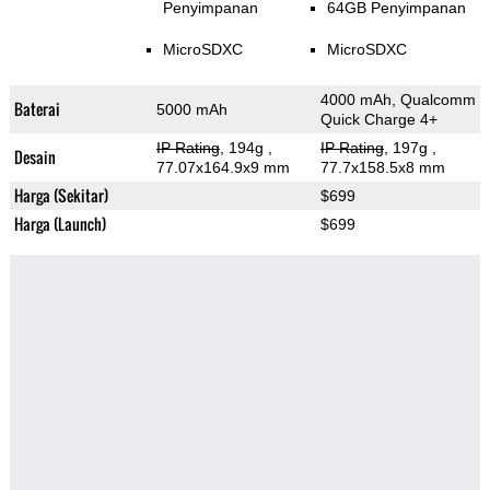
Penyimpanan
64GB Penyimpanan
MicroSDXC
MicroSDXC
4000 mAh, Qualcomm
Baterai
5000 mAh
Quick Charge 4+
IP Rating
, 194g
,
IP Rating
, 197g
,
Desain
77.07x164.9x9 mm
77.7x158.5x8 mm
Harga (Sekitar)
$699
Harga (Launch)
$699