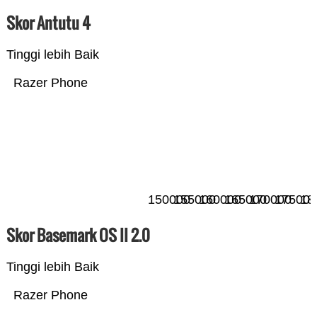
Skor Antutu 4
Tinggi lebih Baik
Razer Phone
150000
155000
160000
165000
170000
175000
18
Skor Basemark OS II 2.0
Tinggi lebih Baik
Razer Phone