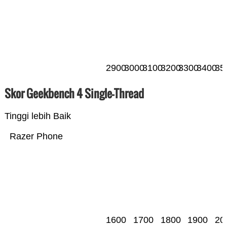
2900
3000
3100
3200
3300
3400
35
Skor Geekbench 4 Single-Thread
Tinggi lebih Baik
Razer Phone
1600
1700
1800
1900
20