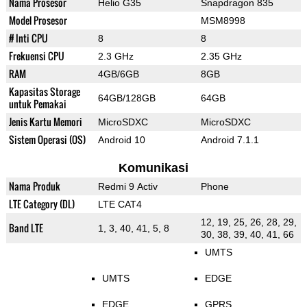
Nama Prosesor
Helio G35
Snapdragon 835
Model Prosesor
MSM8998
# Inti CPU
8
8
Frekuensi CPU
2.3 GHz
2.35 GHz
RAM
4GB/6GB
8GB
Kapasitas Storage
64GB/128GB
64GB
untuk Pemakai
Jenis Kartu Memori
MicroSDXC
MicroSDXC
Sistem Operasi (OS)
Android 10
Android 7.1.1
Komunikasi
Nama Produk
Redmi 9 Activ
Phone
LTE Category (DL)
LTE CAT4
12, 19, 25, 26, 28, 29,
Band LTE
1, 3, 40, 41, 5, 8
30, 38, 39, 40, 41, 66
UMTS
UMTS
EDGE
EDGE
GPRS