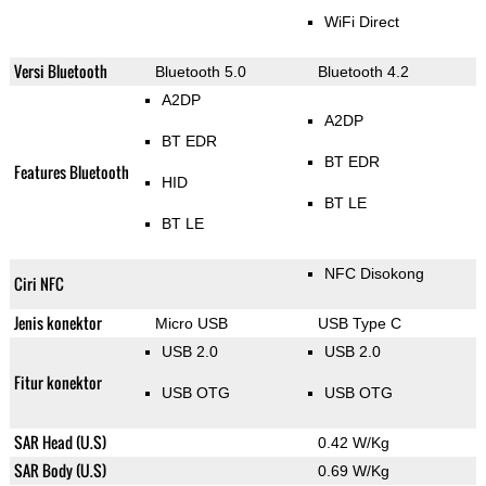
WiFi Direct
Versi Bluetooth
Bluetooth 5.0
Bluetooth 4.2
A2DP
A2DP
BT EDR
BT EDR
Features Bluetooth
HID
BT LE
BT LE
NFC Disokong
Ciri NFC
Jenis konektor
Micro USB
USB Type C
USB 2.0
USB 2.0
Fitur konektor
USB OTG
USB OTG
SAR Head (U.S)
0.42 W/Kg
SAR Body (U.S)
0.69 W/Kg