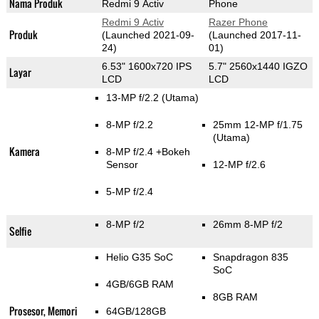
Nama Produk
Redmi 9 Activ
Phone
Redmi 9 Activ
Razer Phone
Produk
(Launched 2021-09-
(Launched 2017-11-
24)
01)
6.53" 1600x720 IPS
5.7" 2560x1440 IGZO
Layar
LCD
LCD
13-MP f/2.2
(Utama)
8-MP f/2.2
25mm 12-MP f/1.75
(Utama)
Kamera
8-MP f/2.4
+Bokeh
Sensor
12-MP f/2.6
5-MP f/2.4
8-MP f/2
26mm 8-MP f/2
Selfie
Helio G35 SoC
Snapdragon 835
SoC
4GB/6GB RAM
8GB RAM
Prosesor, Memori
64GB/128GB