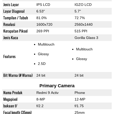
Jenis Layar
IPS LCD
IGZO LCD
Layar Diagonal
6.53"
5.7"
Tampilan / Tubuh
81.0%
72.7%
Resolusi
1600x720
2560x1440
Kerapatan Piksel
269 PPI
515 PPI
Jenis Kaca
Gorilla Glass 3
Multitouch
Multitouch
Glossy
Features
Glossy
2.5D
Bit Warna (# Warna)
24 bit
24 bit
Primary Camera
Nama Produk
Redmi 9 Activ
Phone
Megapixel
8-MP
12-MP
bukaan f/
f/2.2
f/1.75
Focal length (35mm)
25mm