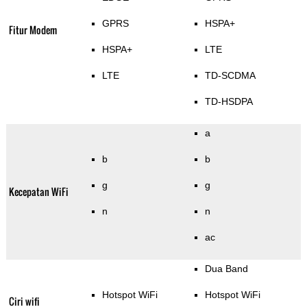
GPRS
HSPA+
Fitur Modem
HSPA+
LTE
LTE
TD-SCDMA
TD-HSDPA
a
b
b
g
g
Kecepatan WiFi
n
n
ac
Dua Band
Hotspot WiFi
Hotspot WiFi
Ciri wifi