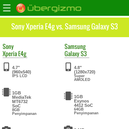
Sony Xperia E4g vs. Samsung Galaxy S3
Sony
Samsung
Xperia E4g
Galaxy S3
4.7"
4.8"
(960x540)
(1280x720)
IPS LCD
Super
AMOLED
1GB
1GB
MediaTek
Exynos
MT6732
4412 SoC
SoC
64GB
8GB
Penyimpanan
Penyimpanan