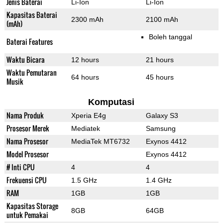
Jenis Baterai
Li-Ion
Li-Ion
Kapasitas Baterai
2300 mAh
2100 mAh
(mAh)
Boleh tanggal
Baterai Features
Waktu Bicara
12 hours
21 hours
Waktu Pemutaran
64 hours
45 hours
Musik
Komputasi
Nama Produk
Xperia E4g
Galaxy S3
Prosesor Merek
Mediatek
Samsung
Nama Prosesor
MediaTek MT6732
Exynos 4412
Model Prosesor
Exynos 4412
# Inti CPU
4
4
Frekuensi CPU
1.5 GHz
1.4 GHz
RAM
1GB
1GB
Kapasitas Storage
8GB
64GB
untuk Pemakai