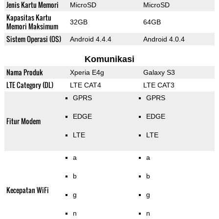
Jenis Kartu Memori
MicroSD
MicroSD
Kapasitas Kartu
32GB
64GB
Memori Maksimum
Sistem Operasi (OS)
Android 4.4.4
Android 4.0.4
Komunikasi
Nama Produk
Xperia E4g
Galaxy S3
LTE Category (DL)
LTE CAT4
LTE CAT3
GPRS
GPRS
EDGE
EDGE
Fitur Modem
LTE
LTE
a
a
b
b
Kecepatan WiFi
g
g
n
n