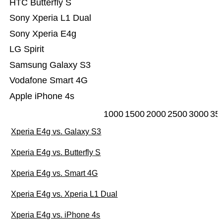
HTC Butterfly S
Sony Xperia L1 Dual
Sony Xperia E4g
LG Spirit
Samsung Galaxy S3
Vodafone Smart 4G
Apple iPhone 4s
1000
1500
2000
2500
3000
35
Xperia E4g vs. Galaxy S3
Xperia E4g vs. Butterfly S
Xperia E4g vs. Smart 4G
Xperia E4g vs. Xperia L1 Dual
Xperia E4g vs. iPhone 4s