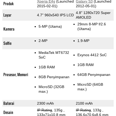
Xperia E4g
(Launched
Galaxy S3
(Launched
Produk
2015-02-01)
2012-05-01)
4.8" 1280x720 Super
Layar
4.7" 960x540 IPS LCD
AMOLED
29mm 8-MP f/2.6
5-MP
(Utama)
Kamera
(Utama)
2-MP
1.9-MP
Selfie
MediaTek MT6732
Exynos 4412 SoC
SoC
1GB RAM
1GB RAM
Prosesor, Memori
64GB Penyimpanan
8GB Penyimpanan
MicroSD (64GB
MicroSD (32GB
max.)
max.)
Baterai
2300 mAh
2100 mAh
IP Rating
, 135g
,
IP Rating
, 133g
,
Desain
133x71x10.8 mm
136.6x70.6x8.6 mm