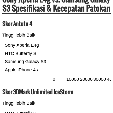
S3 Spesifikasi & Kecepatan Patokan
Skor Antutu 4
Tinggi lebih Baik
Sony Xperia E4g
HTC Butterfly S
Samsung Galaxy S3
Apple iPhone 4s
0
10000
20000
30000
40
Skor 3DMark Unlimited IceStorm
Tinggi lebih Baik