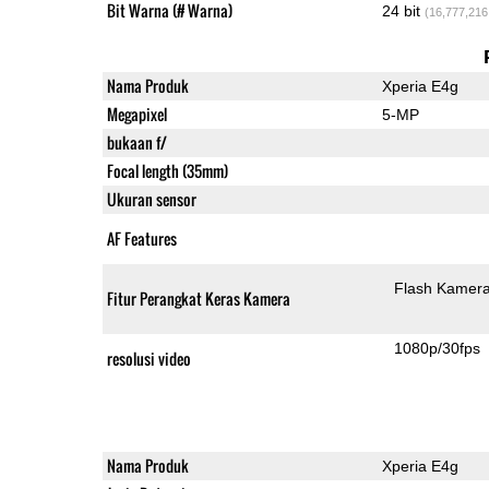
Bit Warna (# Warna)
24 bit
(16,777,216
Nama Produk
Xperia E4g
Megapixel
5-MP
bukaan f/
Focal length (35mm)
Ukuran sensor
AF Features
Flash Kamer
Fitur Perangkat Keras Kamera
1080p/30fps
resolusi video
Nama Produk
Xperia E4g