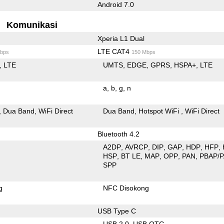
Android 7.0
Komunikasi
Xperia L1 Dual
LTE CAT4
bps
150 Mbps
LTE
UMTS
EDGE
GPRS
HSPA+
LTE
a
b
g
n
Dua Band
WiFi Direct
Dua Band
Hotspot WiFi
WiFi Direct
Bluetooth 4.2
A2DP
AVRCP
DIP
GAP
HDP
HFP
HSP
BT LE
MAP
OPP
PAN
PBAP/
SPP
g
NFC Disokong
USB Type C
USB 2.0
USB OTG