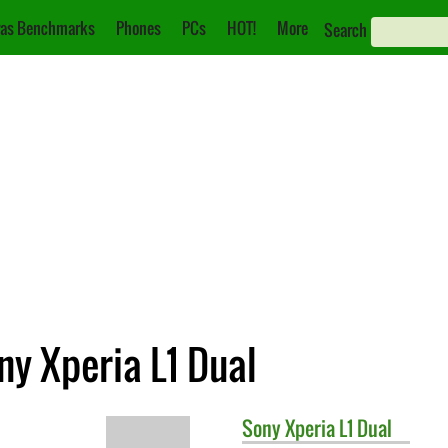
as Benchmarks
Phones
PCs
HOT!
More
Search
ny Xperia L1 Dual
Sony
Xperia L1 Dual