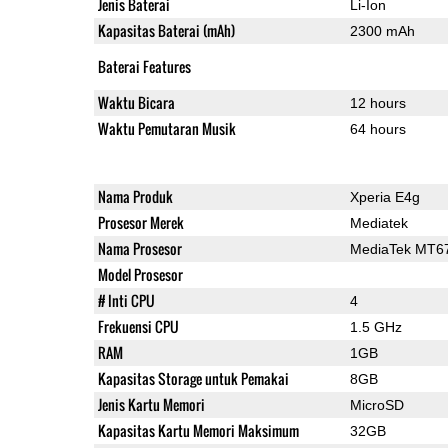
Jenis Baterai
Li-Ion
Kapasitas Baterai (mAh)
2300 mAh
Baterai Features
Waktu Bicara
12 hours
Waktu Pemutaran Musik
64 hours
Nama Produk
Xperia E4g
Prosesor Merek
Mediatek
Nama Prosesor
MediaTek MT6
Model Prosesor
# Inti CPU
4
Frekuensi CPU
1.5 GHz
RAM
1GB
Kapasitas Storage untuk Pemakai
8GB
Jenis Kartu Memori
MicroSD
Kapasitas Kartu Memori Maksimum
32GB