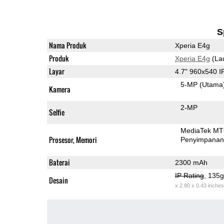
S
Nama Produk
Xperia E4g
Produk
Xperia E4g
(La
Layar
4.7" 960x540 
5-MP
(Utama
Kamera
2-MP
Selfie
MediaTek MT
Prosesor, Memori
Penyimpana
Baterai
2300 mAh
IP Rating
, 135
Desain
x 2.80 x 0.43 inches