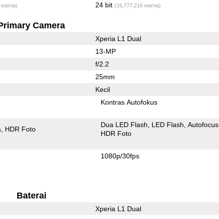
24 bit
 warna)
(16,777,216 warna)
Primary Camera
Xperia L1 Dual
13-MP
f/2.2
25mm
Kecil
Kontras Autofokus
Dua LED Flash
LED Flash
Autofocus
a
HDR Foto
HDR Foto
1080p/30fps
Baterai
Xperia L1 Dual