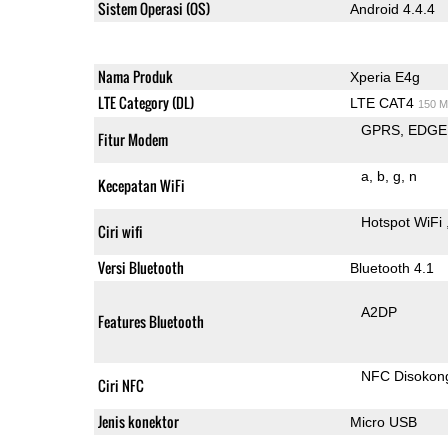
Sistem Operasi (OS)
Android 4.4.4
Nama Produk
Xperia E4g
LTE Category (DL)
LTE CAT4
150 M
GPRS
EDGE
Fitur Modem
a
b
g
n
Kecepatan WiFi
Hotspot WiFi
Ciri wifi
Versi Bluetooth
Bluetooth 4.1
A2DP
Features Bluetooth
NFC Disokon
Ciri NFC
Jenis konektor
Micro USB