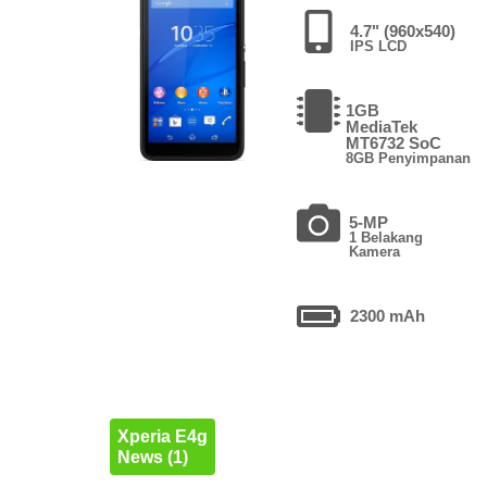
4.7" (960x540)
IPS LCD
1GB
MediaTek
MT6732 SoC
8GB Penyimpanan
5-MP
1 Belakang
Kamera
2300 mAh
Xperia E4g
News (1)