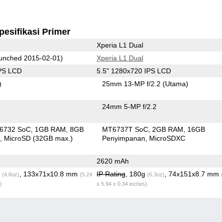
pesifikasi Primer
Xperia L1 Dual
unched 2015-02-01)
Xperia L1 Dual
IPS LCD
5.5" 1280x720 IPS LCD
)
25mm 13-MP f/2.2
(Utama)
24mm 5-MP f/2.2
6732 SoC
1GB RAM
8GB
MT6737T SoC
2GB RAM
16GB
n
MicroSD (32GB max.)
Penyimpanan
MicroSDXC
2620 mAh
g
, 133x71x10.8 mm
IP Rating
, 180g
, 74x151x8.7 mm
(4.8oz)
(5.24
(6.3oz)
)
x 5.94 x 0.34 inches)