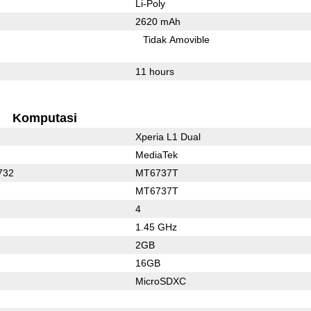
Li-Poly
2620 mAh
Tidak Amovible
11 hours
Komputasi
Xperia L1 Dual
MediaTek
732
MT6737T
MT6737T
4
1.45 GHz
2GB
16GB
MicroSDXC