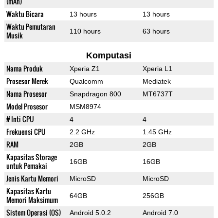
(mAh)
Waktu Bicara
13 hours
13 hours
Waktu Pemutaran
110 hours
63 hours
Musik
Komputasi
Nama Produk
Xperia Z1
Xperia L1
Prosesor Merek
Qualcomm
Mediatek
Nama Prosesor
Snapdragon 800
MT6737T
Model Prosesor
MSM8974
# Inti CPU
4
4
Frekuensi CPU
2.2 GHz
1.45 GHz
RAM
2GB
2GB
Kapasitas Storage
16GB
16GB
untuk Pemakai
Jenis Kartu Memori
MicroSD
MicroSD
Kapasitas Kartu
64GB
256GB
Memori Maksimum
Sistem Operasi (OS)
Android 5.0.2
Android 7.0