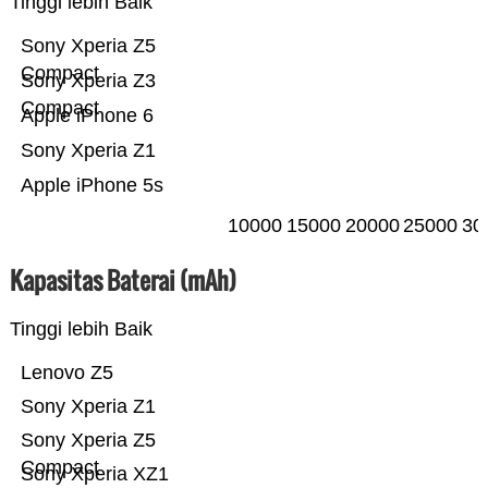
Tinggi lebih Baik
Sony Xperia Z5
Compact
Sony Xperia Z3
Compact
Apple iPhone 6
Sony Xperia Z1
Apple iPhone 5s
10000
15000
20000
25000
30
Kapasitas Baterai (mAh)
Tinggi lebih Baik
Lenovo Z5
Sony Xperia Z1
Sony Xperia Z5
Compact
Sony Xperia XZ1