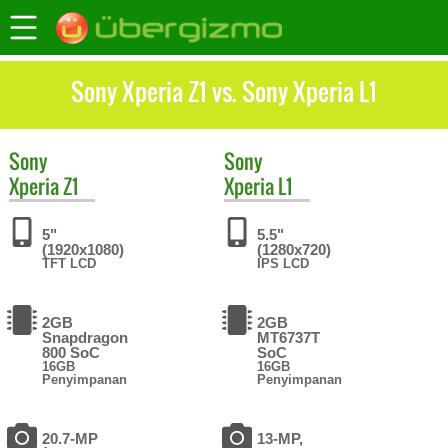
Sony Xperia Z1 vs. Sony Xperia L1
Sony
Sony
Xperia Z1
Xperia L1
5"
5.5"
(1920x1080)
(1280x720)
TFT LCD
IPS LCD
2GB
2GB
Snapdragon
MT6737T
800 SoC
SoC
16GB
16GB
Penyimpanan
Penyimpanan
20.7-MP
13-MP,