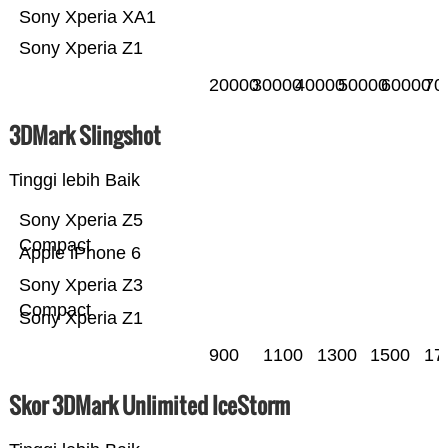
Sony Xperia XA1
Sony Xperia Z1
20000
30000
40000
50000
60000
70
3DMark Slingshot
Tinggi lebih Baik
Sony Xperia Z5
Compact
Apple iPhone 6
Sony Xperia Z3
Compact
Sony Xperia Z1
900
1100
1300
1500
17
Skor 3DMark Unlimited IceStorm