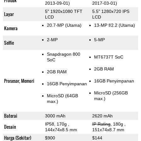
Produk
2013-09-01)
2017-03-01)
5" 1920x1080 TFT
5.5" 1280x720 IPS
Layar
LCD
LCD
20.7-MP
(Utama)
13-MP f/2.2
(Utama)
Kamera
2-MP
5-MP
Selfie
Snapdragon 800
MT6737T SoC
SoC
2GB RAM
2GB RAM
Prosesor, Memori
16GB Penyimpanan
16GB Penyimpanan
MicroSD (256GB
MicroSD (64GB
max.)
max.)
Baterai
3000 mAh
2620 mAh
IP58, 170g
,
IP Rating
, 180g
,
Desain
144x74x8.5 mm
151x74x8.7 mm
Harga (Sekitar)
$900
$144