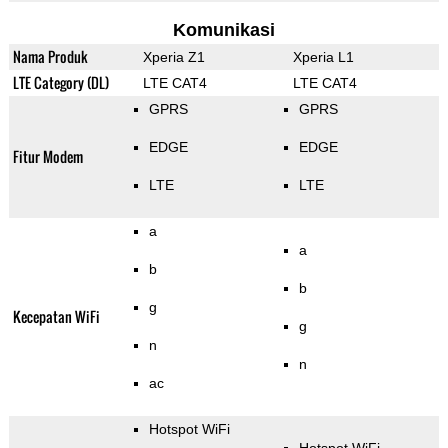
Komunikasi
Nama Produk
Xperia Z1
Xperia L1
LTE Category (DL)
LTE CAT4
LTE CAT4
GPRS
GPRS
EDGE
EDGE
Fitur Modem
LTE
LTE
a
a
b
b
g
Kecepatan WiFi
g
n
n
ac
Hotspot WiFi