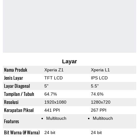
Layar
Nama Produk
Xperia Z1
Xperia L1
Jenis Layar
TFT LCD
IPS LCD
Layar Diagonal
5"
5.5"
Tampilan / Tubuh
64.7%
74.6%
Resolusi
1920x1080
1280x720
Kerapatan Piksel
441 PPI
267 PPI
Multitouch
Multitouch
Features
Bit Warna (# Warna)
24 bit
24 bit