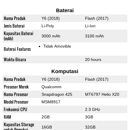
Baterai
Nama Produk
Y6 (2018)
Flash (2017)
Jenis Baterai
Li-Poly
Li-Ion
Kapasitas Baterai
3000 mAh
3100 mAh
(mAh)
Tidak Amovible
Baterai Features
Waktu Bicara
20 hours
Komputasi
Nama Produk
Y6 (2018)
Flash (2017)
Prosesor Merek
Qualcomm
Nama Prosesor
Snapdragon 425
MT6797 Helio X20
Model Prosesor
MSM8917
Frekuensi CPU
2.3 GHz
RAM
2GB
3GB
Kapasitas Storage
16GB
32GB
untuk Pemakai