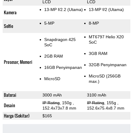
LCD
LCD
13-MP f/2.2
(Utama)
13-MP f/2
(Utama)
Kamera
5-MP
8-MP
Selfie
MT6797 Helio X20
Snapdragon 425
SoC
SoC
3GB RAM
2GB RAM
Prosesor, Memori
32GB Penyimpanan
16GB Penyimpanan
MicroSD (256GB
MicroSD
max.)
Baterai
3000 mAh
3100 mAh
IP Rating
, 150g
,
IP Rating
, 155g
,
Desain
152.4x73x7.8 mm
152.6x75.4x8.7 mm
Harga (Sekitar)
$165