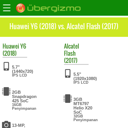
Huawei Y6 (2018) vs. Alcatel Flash (2017)
Huawei
Y6
Alcatel
(2018)
Flash
(2017)
5.7"
(1440x720)
5.5"
IPS LCD
(1920x1080)
IPS LCD
2GB
Snapdragon
3GB
425 SoC
MT6797
16GB
Helio X20
Penyimpanan
SoC
32GB
Penyimpanan
13-MP,