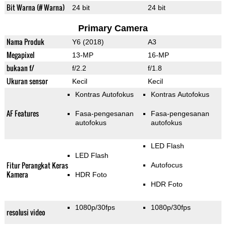
Bit Warna (# Warna)
24 bit
24 bit
Primary Camera
Nama Produk
Y6 (2018)
A3
Megapixel
13-MP
16-MP
bukaan f/
f/2.2
f/1.8
Ukuran sensor
Kecil
Kecil
Kontras Autofokus
Kontras Autofokus
AF Features
Fasa-pengesanan
Fasa-pengesanan
autofokus
autofokus
LED Flash
LED Flash
Fitur Perangkat Keras
Autofocus
Kamera
HDR Foto
HDR Foto
1080p/30fps
1080p/30fps
resolusi video