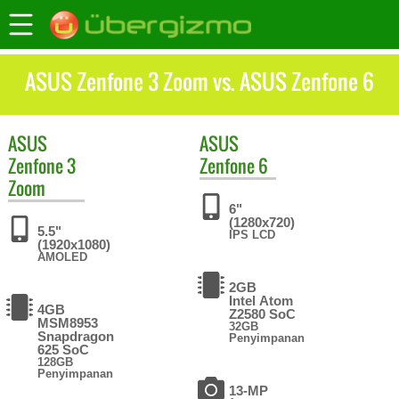
ASUS Zenfone 3 Zoom vs. ASUS Zenfone 6
ASUS
ASUS
Zenfone 3
Zenfone 6
Zoom
6"
(1280x720)
5.5"
IPS LCD
(1920x1080)
AMOLED
2GB
Intel Atom
4GB
Z2580 SoC
MSM8953
32GB
Snapdragon
Penyimpanan
625 SoC
128GB
Penyimpanan
13-MP