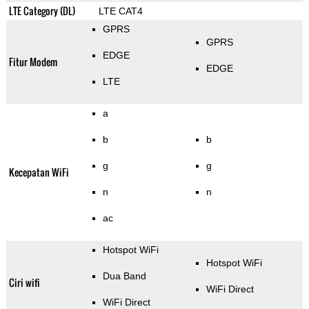
LTE Category (DL)
LTE CAT4
GPRS
GPRS
EDGE
Fitur Modem
EDGE
LTE
a
b
b
g
g
Kecepatan WiFi
n
n
ac
Hotspot WiFi
Hotspot WiFi
Dua Band
Ciri wifi
WiFi Direct
WiFi Direct