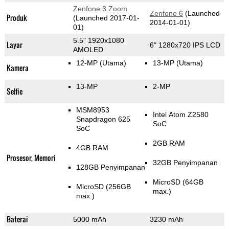
Zenfone 3 Zoom
Zenfone 6
(Launched
Produk
(Launched 2017-01-
2014-01-01)
01)
5.5" 1920x1080
Layar
6" 1280x720 IPS LCD
AMOLED
12-MP
(Utama)
13-MP
(Utama)
Kamera
13-MP
2-MP
Selfie
MSM8953
Intel Atom Z2580
Snapdragon 625
SoC
SoC
2GB RAM
4GB RAM
Prosesor, Memori
32GB Penyimpanan
128GB Penyimpanan
MicroSD (64GB
MicroSD (256GB
max.)
max.)
Baterai
5000 mAh
3230 mAh