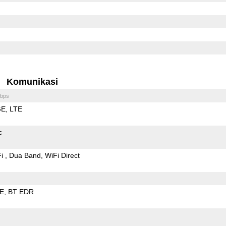
Komunikasi
bps
GE
LTE
c
Fi
Dua Band
WiFi Direct
LE
BT EDR