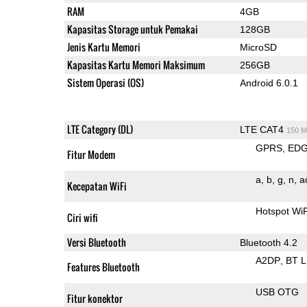
RAM
4GB
Kapasitas Storage untuk Pemakai
128GB
Jenis Kartu Memori
MicroSD
Kapasitas Kartu Memori Maksimum
256GB
Sistem Operasi (OS)
Android 6.0.1
LTE Category (DL)
LTE CAT4
150 M
GPRS
ED
Fitur Modem
a
b
g
n
a
Kecepatan WiFi
Hotspot Wi
Ciri wifi
Versi Bluetooth
Bluetooth 4.2
A2DP
BT 
Features Bluetooth
USB OTG
Fitur konektor