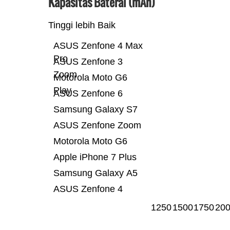
Kapasitas Baterai (mAh)
Tinggi lebih Baik
ASUS Zenfone 4 Max
Pro
ASUS Zenfone 3
Zoom
Motorola Moto G6
Play
ASUS Zenfone 6
Samsung Galaxy S7
ASUS Zenfone Zoom
Motorola Moto G6
Apple iPhone 7 Plus
Samsung Galaxy A5
ASUS Zenfone 4
1250
1500
1750
20