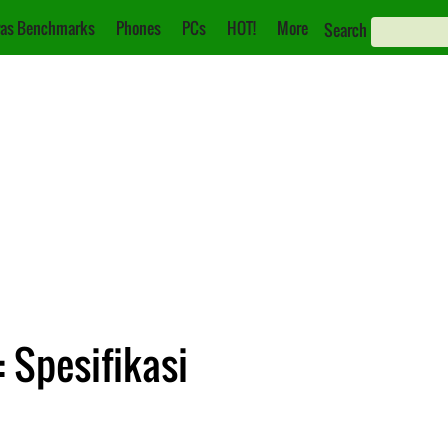
as Benchmarks
Phones
PCs
HOT!
More
Search
 Spesifikasi