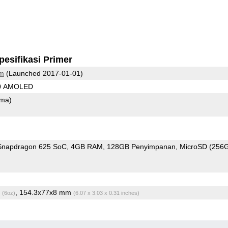
pesifikasi Primer
om
(Launched 2017-01-01)
80 AMOLED
ama)
napdragon 625 SoC
4GB RAM
128GB Penyimpanan
MicroSD (256
g
, 154.3x77x8 mm
(6oz)
(6.07 x 3.03 x 0.31 inches)