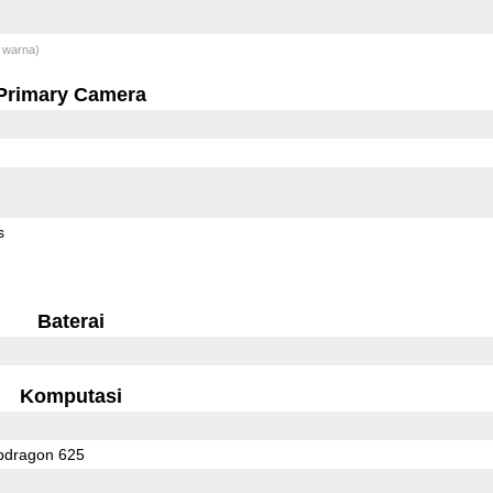
 warna)
Primary Camera
s
Baterai
Komputasi
dragon 625