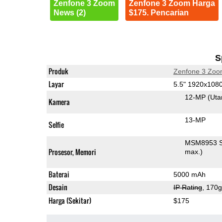
Zenfone 3 Zoom
Zenfone 3 Zoom Harga
News (2)
$175. Pencarian
S
Produk
Zenfone 3 Zo
Layar
5.5" 1920x10
12-MP
(Ut
Kamera
13-MP
Selfie
MSM8953 S
Prosesor, Memori
max.)
Baterai
5000 mAh
Desain
IP Rating
, 170
Harga (Sekitar)
$175