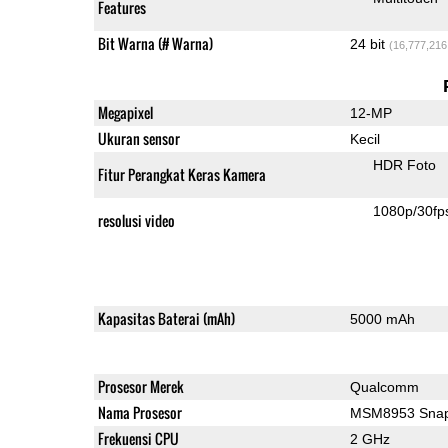
Features
Bit Warna (# Warna)
24 bit
(16,777,216
Megapixel
12-MP
Ukuran sensor
Kecil
HDR Foto
Fitur Perangkat Keras Kamera
1080p/30fp
resolusi video
Kapasitas Baterai (mAh)
5000 mAh
Prosesor Merek
Qualcomm
Nama Prosesor
MSM8953 Snap
Frekuensi CPU
2 GHz