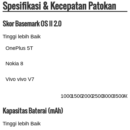
Spesifikasi & Kecepatan Patokan
Skor Basemark OS II 2.0
Tinggi lebih Baik
OnePlus 5T
Nokia 8
Vivo vivo V7
1000
1500
2000
2500
3000
3500
40
Kapasitas Baterai (mAh)
Tinggi lebih Baik