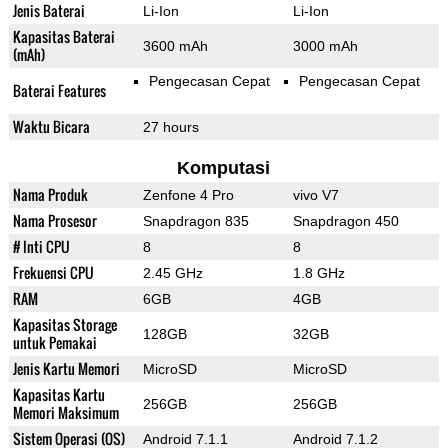
Jenis Baterai
Li-Ion
Li-Ion
Kapasitas Baterai
3600 mAh
3000 mAh
(mAh)
Pengecasan Cepat
Pengecasan Cepat
Baterai Features
Waktu Bicara
27 hours
Komputasi
Nama Produk
Zenfone 4 Pro
vivo V7
Nama Prosesor
Snapdragon 835
Snapdragon 450
# Inti CPU
8
8
Frekuensi CPU
2.45 GHz
1.8 GHz
RAM
6GB
4GB
Kapasitas Storage
128GB
32GB
untuk Pemakai
Jenis Kartu Memori
MicroSD
MicroSD
Kapasitas Kartu
256GB
256GB
Memori Maksimum
Sistem Operasi (OS)
Android 7.1.1
Android 7.1.2