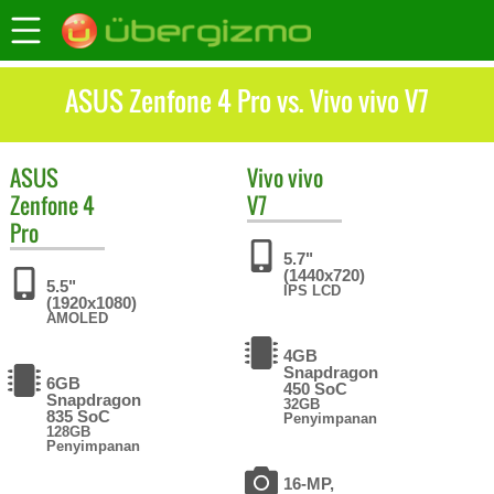
ASUS Zenfone 4 Pro vs. Vivo vivo V7
ASUS
Vivo
vivo
Zenfone 4
V7
Pro
5.7"
(1440x720)
5.5"
IPS LCD
(1920x1080)
AMOLED
4GB
Snapdragon
6GB
450 SoC
Snapdragon
32GB
835 SoC
Penyimpanan
128GB
Penyimpanan
16-MP,