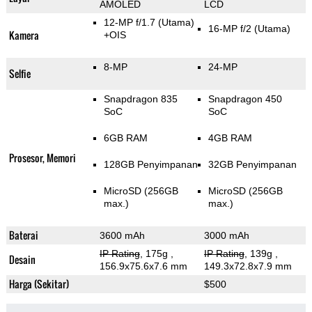
AMOLED
LCD
12-MP f/1.7
(Utama)
16-MP f/2
(Utama)
Kamera
+OIS
8-MP
24-MP
Selfie
Snapdragon 835
Snapdragon 450
SoC
SoC
6GB RAM
4GB RAM
Prosesor, Memori
128GB Penyimpanan
32GB Penyimpanan
MicroSD (256GB
MicroSD (256GB
max.)
max.)
Baterai
3600 mAh
3000 mAh
IP Rating
, 175g
,
IP Rating
, 139g
,
Desain
156.9x75.6x7.6 mm
149.3x72.8x7.9 mm
Harga (Sekitar)
$500