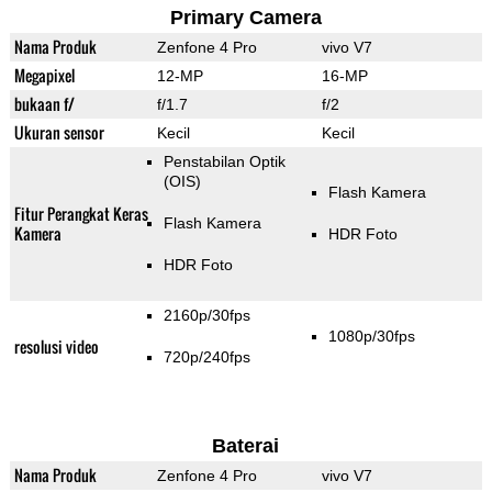
Primary Camera
Nama Produk
Zenfone 4 Pro
vivo V7
Megapixel
12-MP
16-MP
bukaan f/
f/1.7
f/2
Ukuran sensor
Kecil
Kecil
Penstabilan Optik
(OIS)
Flash Kamera
Fitur Perangkat Keras
Flash Kamera
Kamera
HDR Foto
HDR Foto
2160p/30fps
1080p/30fps
resolusi video
720p/240fps
Baterai
Nama Produk
Zenfone 4 Pro
vivo V7