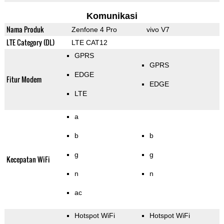
Komunikasi
Nama Produk
Zenfone 4 Pro
vivo V7
LTE Category (DL)
LTE CAT12
GPRS
GPRS
EDGE
Fitur Modem
EDGE
LTE
a
b
b
g
g
Kecepatan WiFi
n
n
ac
Hotspot WiFi
Hotspot WiFi