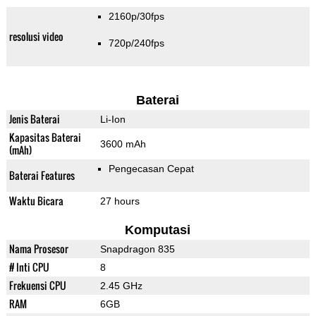
2160p/30fps
resolusi video
720p/240fps
Baterai
Jenis Baterai
Li-Ion
Kapasitas Baterai
3600 mAh
(mAh)
Pengecasan Cepat
Baterai Features
Waktu Bicara
27 hours
Komputasi
Nama Prosesor
Snapdragon 835
# Inti CPU
8
Frekuensi CPU
2.45 GHz
RAM
6GB