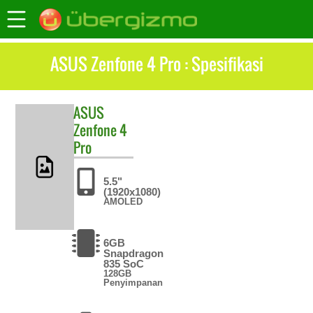
ASUS Zenfone 4 Pro : Spesifikasi
ASUS
Zenfone 4
Pro
5.5"
(1920x1080)
AMOLED
6GB
Snapdragon
835 SoC
128GB
Penyimpanan