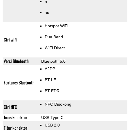
n
ac
Hotspot WiFi
Dua Band
Ciri wifi
WiFi Direct
Versi Bluetooth
Bluetooth 5.0
A2DP
BT LE
Features Bluetooth
BT EDR
NFC Disokong
Ciri NFC
Jenis konektor
USB Type C
USB 2.0
Fitur konektor