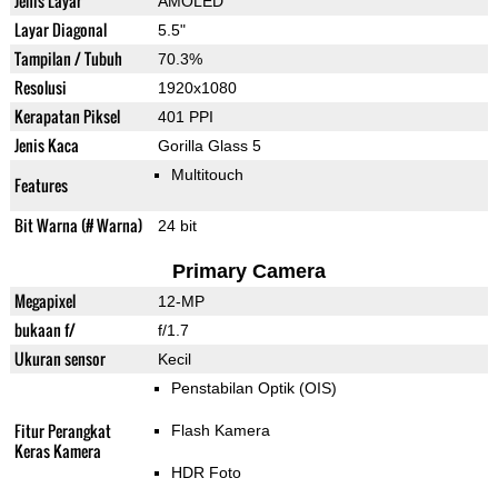
Jenis Layar
AMOLED
Layar Diagonal
5.5"
Tampilan / Tubuh
70.3%
Resolusi
1920x1080
Kerapatan Piksel
401 PPI
Jenis Kaca
Gorilla Glass 5
Multitouch
Features
Bit Warna (# Warna)
24 bit
Primary Camera
Megapixel
12-MP
bukaan f/
f/1.7
Ukuran sensor
Kecil
Penstabilan Optik (OIS)
Fitur Perangkat
Flash Kamera
Keras Kamera
HDR Foto