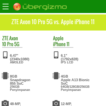
ZTE Axon 10 Pro 5G vs. Apple iPhone 11
ZTE
Axon
Apple
10 Pro 5G
iPhone 11
6.47"
6.1"
(2340x1080)
(1792x828)
AMOLED
IPS LCD
8GB
4GB
Snapdragon
Apple A13 Bionic
855 SoC
SoC
256GB
64GB/128GB/256GB
Penyimpanan
Penyimpanan
48-MP,
12-MP,