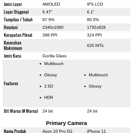
Jenis Layar
AMOLED
IPS LCD
Layar Diagonal
6.47"
6.1"
Tampilan / Tubuh
87.9%
80.0%
Resolusi
2340x1080
1792x828
Kerapatan Piksel
398 PPI
324 PPI
Kecerahan
625 NITs
Maksimum
Jenis Kaca
Gorilla Glass
Multitouch
Glossy
Multitouch
Features
2.5D
Glossy
HDR
Bit Warna (# Warna)
24 bit
24 bit
Primary Camera
Nama Produk
Axon 10 Pro 5G
iPhone 11