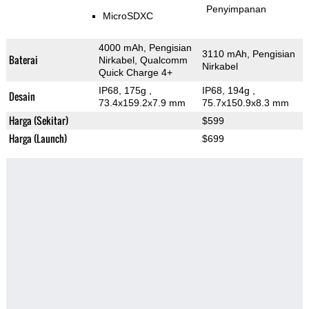
Penyimpanan
MicroSDXC
4000 mAh, Pengisian
3110 mAh, Pengisian
Baterai
Nirkabel, Qualcomm
Nirkabel
Quick Charge 4+
IP68, 175g
,
IP68, 194g
,
Desain
73.4x159.2x7.9 mm
75.7x150.9x8.3 mm
Harga (Sekitar)
$599
Harga (Launch)
$699