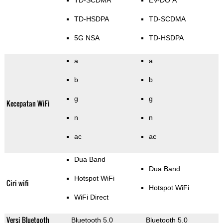
TD-SCDMA
EV-DO A
TD-HSDPA
TD-SCDMA
5G NSA
TD-HSDPA
a
a
b
b
g
g
Kecepatan WiFi
n
n
ac
ac
Dua Band
Dua Band
Hotspot WiFi
Ciri wifi
Hotspot WiFi
WiFi Direct
Versi Bluetooth
Bluetooth 5.0
Bluetooth 5.0