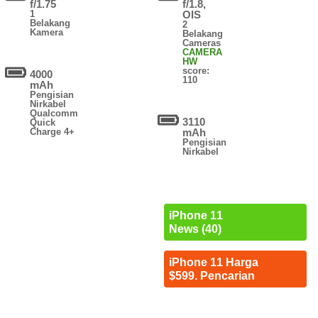
f/1.75
f/1.8,
1
OIS
Belakang
2
Kamera
Belakang
Cameras
CAMERA
HW
score:
4000
110
mAh
Pengisian
Nirkabel
Qualcomm
3110
Quick
Charge 4+
mAh
Pengisian
Nirkabel
iPhone 11
News (40)
iPhone 11 Harga
$599. Pencarian