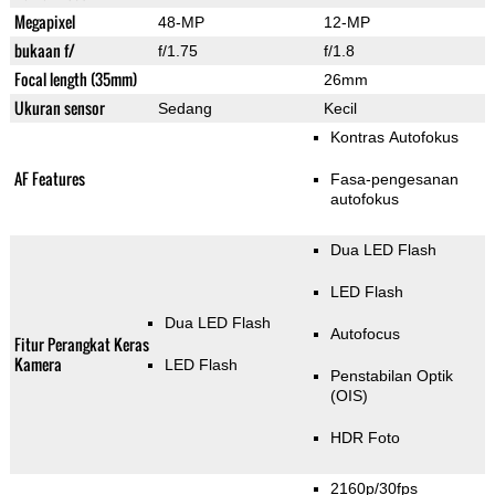
Megapixel
48-MP
12-MP
bukaan f/
f/1.75
f/1.8
Focal length (35mm)
26mm
Ukuran sensor
Sedang
Kecil
Kontras Autofokus
AF Features
Fasa-pengesanan
autofokus
Dua LED Flash
LED Flash
Dua LED Flash
Autofocus
Fitur Perangkat Keras
Kamera
LED Flash
Penstabilan Optik
(OIS)
HDR Foto
2160p/30fps