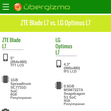
ZTE Blade L7 vs. LG Optimus L7
ZTE
Blade
LG
L7
Optimus
L7
5"
(854x480)
4.3"
TFT LCD
(800x480)
IPS LCD
1GB
Spreadtrum
0.5GB
SC7731G
MSM7227A
SoC
Snapdragon
8GB
S1 SoC
Penyimpanan
4GB
Penyimpanan