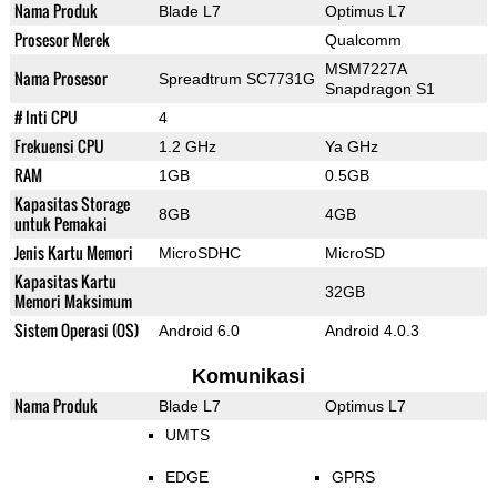
Nama Produk
Blade L7
Optimus L7
Prosesor Merek
Qualcomm
MSM7227A
Nama Prosesor
Spreadtrum SC7731G
Snapdragon S1
# Inti CPU
4
Frekuensi CPU
1.2 GHz
Ya GHz
RAM
1GB
0.5GB
Kapasitas Storage
8GB
4GB
untuk Pemakai
Jenis Kartu Memori
MicroSDHC
MicroSD
Kapasitas Kartu
32GB
Memori Maksimum
Sistem Operasi (OS)
Android 6.0
Android 4.0.3
Komunikasi
Nama Produk
Blade L7
Optimus L7
UMTS
EDGE
GPRS