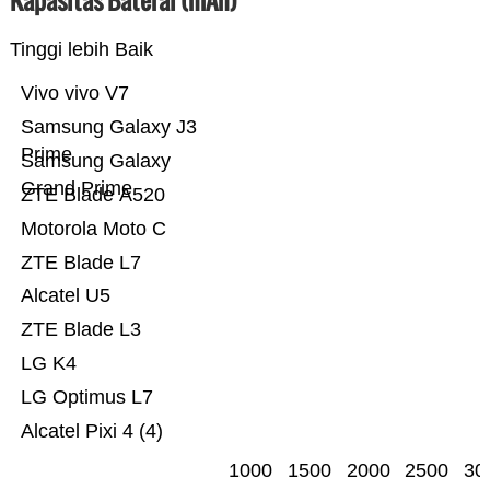
Kapasitas Baterai (mAh)
Tinggi lebih Baik
Vivo vivo V7
Samsung Galaxy J3
Prime
Samsung Galaxy
Grand Prime
ZTE Blade A520
Motorola Moto C
ZTE Blade L7
Alcatel U5
ZTE Blade L3
LG K4
LG Optimus L7
Alcatel Pixi 4 (4)
1000
1500
2000
2500
30