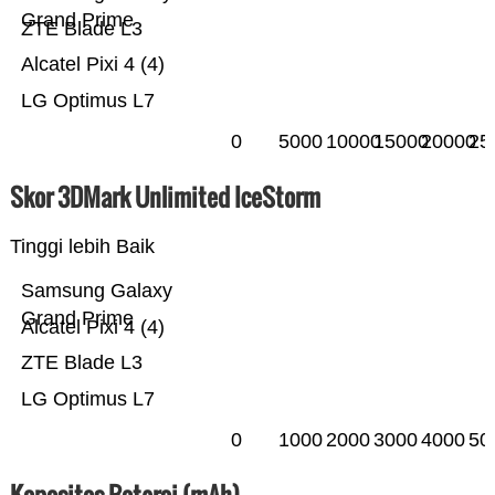
Grand Prime
ZTE Blade L3
Alcatel Pixi 4 (4)
LG Optimus L7
0
5000
10000
15000
20000
25
Skor 3DMark Unlimited IceStorm
Tinggi lebih Baik
Samsung Galaxy
Grand Prime
Alcatel Pixi 4 (4)
ZTE Blade L3
LG Optimus L7
0
1000
2000
3000
4000
50