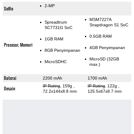
2-MP
Selfie
MSM7227A
Spreadtrum
Snapdragon S1 SoC
SC7731G SoC
0.5GB RAM
1GB RAM
Prosesor, Memori
4GB Penyimpanan
8GB Penyimpanan
MicroSD (32GB
MicroSDHC
max.)
Baterai
2200 mAh
1700 mAh
IP Rating
, 159g
,
IP Rating
, 122g
,
Desain
72.2x144x8.8 mm
125.5x67x8.7 mm