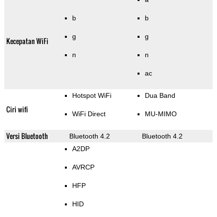
b
b
g
g
Kecepatan WiFi
n
n
ac
Hotspot WiFi
Dua Band
Ciri wifi
WiFi Direct
MU-MIMO
Versi Bluetooth
Bluetooth 4.2
Bluetooth 4.2
A2DP
AVRCP
HFP
HID