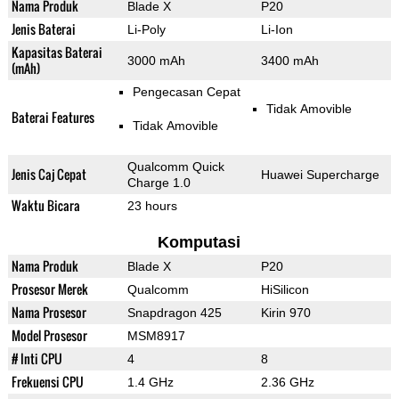
Nama Produk
Blade X
P20
Jenis Baterai
Li-Poly
Li-Ion
Kapasitas Baterai
3000 mAh
3400 mAh
(mAh)
Pengecasan Cepat
Tidak Amovible
Baterai Features
Tidak Amovible
Qualcomm Quick
Jenis Caj Cepat
Huawei Supercharge
Charge 1.0
Waktu Bicara
23 hours
Komputasi
Nama Produk
Blade X
P20
Prosesor Merek
Qualcomm
HiSilicon
Nama Prosesor
Snapdragon 425
Kirin 970
Model Prosesor
MSM8917
# Inti CPU
4
8
Frekuensi CPU
1.4 GHz
2.36 GHz