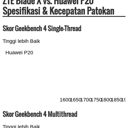
ZTE Blade X vs. Huawei P20
Spesifikasi & Kecepatan Patokan
Skor Geekbench 4 Single-Thread
Tinggi lebih Baik
Huawei P20
1600
1650
1700
1750
1800
1850
19
Skor Geekbench 4 Multithread
Tinggi lebih Baik