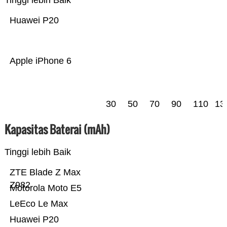
Tinggi lebih Baik
Huawei P20
Apple iPhone 6
30
50
70
90
110
13
Kapasitas Baterai (mAh)
Tinggi lebih Baik
ZTE Blade Z Max
Z982
Motorola Moto E5
LeEco Le Max
Huawei P20