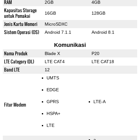
RAM
2GB
4GB
Kapasitas Storage
16GB
128GB
untuk Pemakai
Jenis Kartu Memori
MicroSDXC
Sistem Operasi (OS)
Android 7.1.1
Android 8.1
Komunikasi
Nama Produk
Blade X
P20
LTE Category (DL)
LTE CAT4
LTE CAT18
Band LTE
12
UMTS
EDGE
GPRS
LTE-A
Fitur Modem
HSPA+
LTE
a