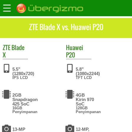
ZTE Blade X vs. Huawei P20
ZTE
Blade
Huawei
X
P20
5.5"
5.8"
(1280x720)
(1080x2244)
IPS LCD
TFT LCD
2GB
4GB
Snapdragon
Kirin 970
425 SoC
SoC
16GB
128GB
Penyimpanan
Penyimpanan
13-MP
12-MP,