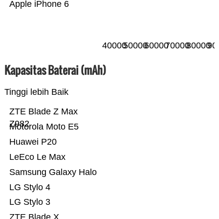
Apple iPhone 6
40000
50000
60000
70000
80000
90
Kapasitas Baterai (mAh)
Tinggi lebih Baik
ZTE Blade Z Max
Z982
Motorola Moto E5
Huawei P20
LeEco Le Max
Samsung Galaxy Halo
LG Stylo 4
LG Stylo 3
ZTE Blade X