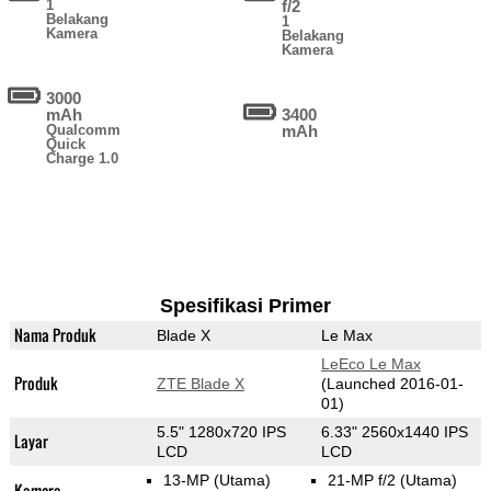
1
f/2
Belakang
1
Kamera
Belakang
Kamera
3000
mAh
3400
Qualcomm
mAh
Quick
Charge 1.0
Spesifikasi Primer
Nama Produk
Blade X
Le Max
LeEco Le Max
Produk
ZTE Blade X
(Launched 2016-01-
01)
5.5" 1280x720 IPS
6.33" 2560x1440 IPS
Layar
LCD
LCD
13-MP
(Utama)
21-MP f/2
(Utama)
Kamera