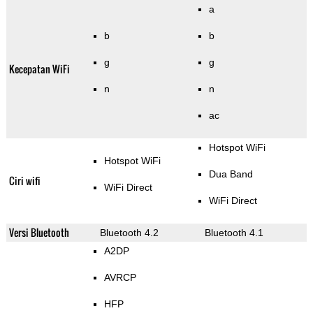
a
b
b
g
g
Kecepatan WiFi
n
n
ac
Hotspot WiFi
Hotspot WiFi
Dua Band
Ciri wifi
WiFi Direct
WiFi Direct
Versi Bluetooth
Bluetooth 4.2
Bluetooth 4.1
A2DP
AVRCP
HFP