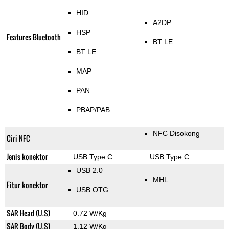
HID
A2DP
HSP
Features Bluetooth
BT LE
BT LE
MAP
PAN
PBAP/PAB
NFC Disokong
Ciri NFC
Jenis konektor
USB Type C
USB Type C
USB 2.0
MHL
Fitur konektor
USB OTG
SAR Head (U.S)
0.72 W/Kg
SAR Body (U.S)
1.12 W/Kg