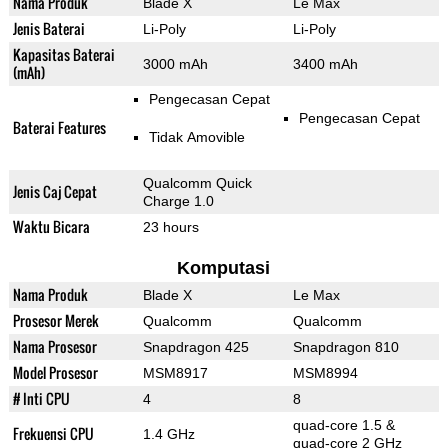
Nama Produk
Blade X
Le Max
Jenis Baterai
Li-Poly
Li-Poly
Kapasitas Baterai
3000 mAh
3400 mAh
(mAh)
Pengecasan Cepat
Pengecasan Cepat
Baterai Features
Tidak Amovible
Qualcomm Quick
Jenis Caj Cepat
Charge 1.0
Waktu Bicara
23 hours
Komputasi
Nama Produk
Blade X
Le Max
Prosesor Merek
Qualcomm
Qualcomm
Nama Prosesor
Snapdragon 425
Snapdragon 810
Model Prosesor
MSM8917
MSM8994
# Inti CPU
4
8
quad-core 1.5 &
Frekuensi CPU
1.4 GHz
quad-core 2 GHz