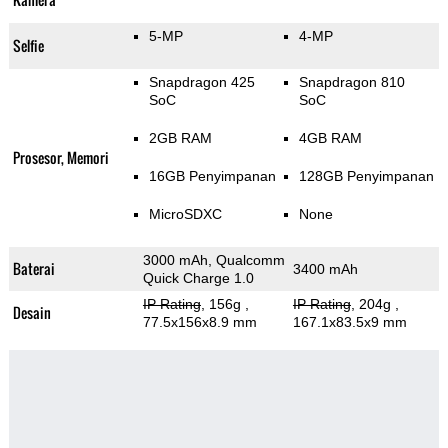
5-MP
4-MP
Selfie
Snapdragon 425
Snapdragon 810
SoC
SoC
2GB RAM
4GB RAM
Prosesor, Memori
16GB Penyimpanan
128GB Penyimpanan
MicroSDXC
None
3000 mAh, Qualcomm
Baterai
3400 mAh
Quick Charge 1.0
IP Rating
, 156g
,
IP Rating
, 204g
,
Desain
77.5x156x8.9 mm
167.1x83.5x9 mm