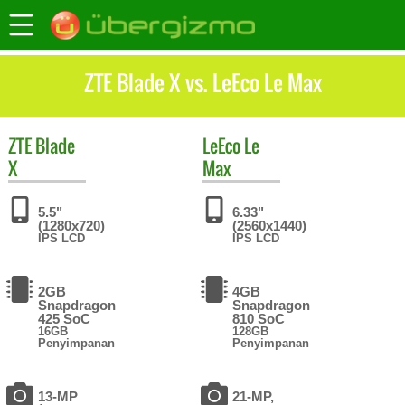
ZTE Blade X vs. LeEco Le Max
ZTE
Blade
LeEco
Le
X
Max
5.5"
6.33"
(1280x720)
(2560x1440)
IPS LCD
IPS LCD
2GB
4GB
Snapdragon
Snapdragon
425 SoC
810 SoC
16GB
128GB
Penyimpanan
Penyimpanan
13-MP
21-MP,