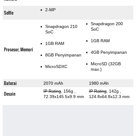
2-MP
Selfie
Snapdragon 200
Snapdragon 210
SoC
SoC
1GB RAM
1GB RAM
Prosesor, Memori
4GB Penyimpanan
8GB Penyimpanan
MicroSD (32GB
MicroSDXC
max.)
Baterai
2070 mAh
1980 mAh
IP Rating
, 156g
,
IP Rating
, 142g
,
Desain
72.39x145.5x9.9 mm
124.8x64.8x12.3 mm