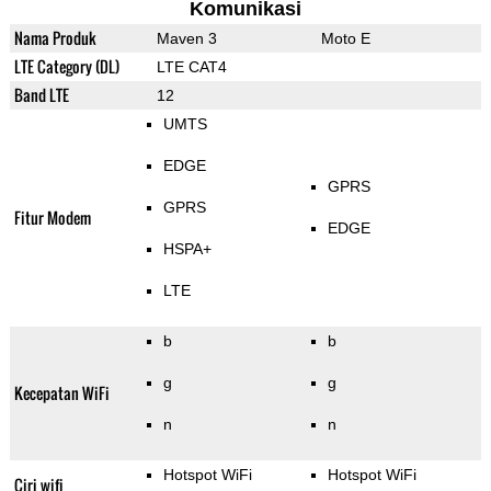
Komunikasi
Nama Produk
Maven 3
Moto E
LTE Category (DL)
LTE CAT4
Band LTE
12
UMTS
EDGE
GPRS
GPRS
Fitur Modem
EDGE
HSPA+
LTE
b
b
g
g
Kecepatan WiFi
n
n
Hotspot WiFi
Hotspot WiFi
Ciri wifi