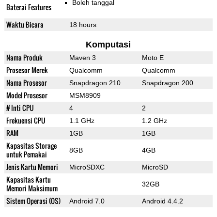
Boleh tanggal
Baterai Features
Waktu Bicara
18 hours
Komputasi
Nama Produk
Maven 3
Moto E
Prosesor Merek
Qualcomm
Qualcomm
Nama Prosesor
Snapdragon 210
Snapdragon 200
Model Prosesor
MSM8909
# Inti CPU
4
2
Frekuensi CPU
1.1 GHz
1.2 GHz
RAM
1GB
1GB
Kapasitas Storage
8GB
4GB
untuk Pemakai
Jenis Kartu Memori
MicroSDXC
MicroSD
Kapasitas Kartu
32GB
Memori Maksimum
Sistem Operasi (OS)
Android 7.0
Android 4.4.2