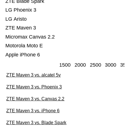
ZTE Blade Spark
LG Phoenix 3
LG Aristo
ZTE Maven 3
Micromax Canvas 2.2
Motorola Moto E
Apple iPhone 6
1500
2000
2500
3000
35
ZTE Maven 3 vs. alcatel 5v
ZTE Maven 3 vs. Phoenix 3
ZTE Maven 3 vs. Canvas 2.2
ZTE Maven 3 vs. iPhone 6
ZTE Maven 3 vs. Blade Spark