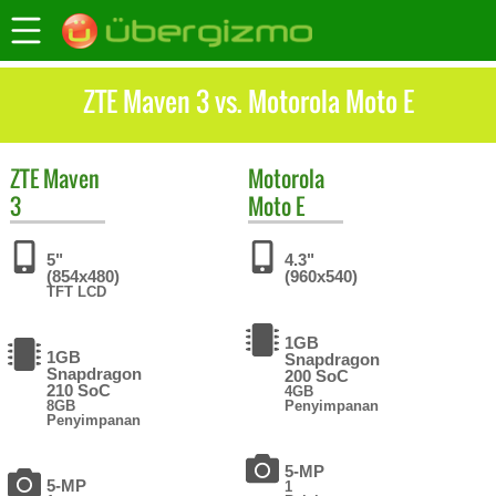
ZTE Maven 3 vs. Motorola Moto E
ZTE
Maven
Motorola
3
Moto E
5"
4.3"
(854x480)
(960x540)
TFT LCD
1GB
1GB
Snapdragon
Snapdragon
200 SoC
210 SoC
4GB
8GB
Penyimpanan
Penyimpanan
5-MP
5-MP
1