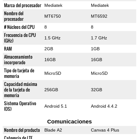
Marca del procesador
Mediatek
Mediatek
Nombre del
MT6750
MT6592
procesador
# Núcleos del CPU
8
8
Frecuencia de CPU
1.5 GHz
1.7 GHz
(GHz)
RAM
2GB
1GB
Almacenamiento
16GB
16GB
incorporado
Tipo de tarjeta de
MicroSD
MicroSD
memoria
Capacidad máxima
de la tarjeta de
256GB
32GB
memoria
Sistema Operativo
Android 5.1
Android 4.4.2
(OS)
Comunicaciones
Nombre del producto
Blade A2
Canvas 4 Plus
Categoría de LTE