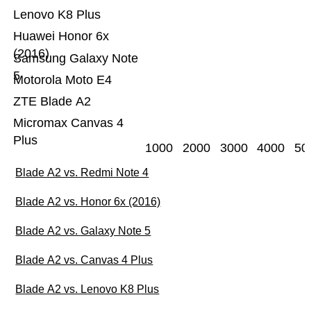
Lenovo K8 Plus
Huawei Honor 6x
(2016)
Samsung Galaxy Note
5
Motorola Moto E4
ZTE Blade A2
Micromax Canvas 4
Plus
1000
2000
3000
4000
50
Blade A2 vs. Redmi Note 4
Blade A2 vs. Honor 6x (2016)
Blade A2 vs. Galaxy Note 5
Blade A2 vs. Canvas 4 Plus
Blade A2 vs. Lenovo K8 Plus