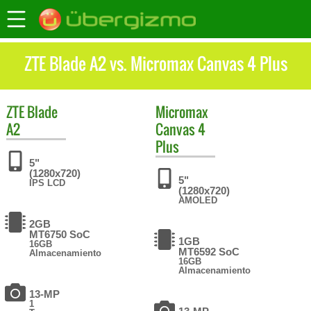
ZTE Blade A2 vs. Micromax Canvas 4 Plus
ZTE
Blade
Micromax
A2
Canvas 4
Plus
5"
(1280x720)
5"
IPS LCD
(1280x720)
AMOLED
2GB
MT6750 SoC
1GB
16GB
MT6592 SoC
Almacenamiento
16GB
Almacenamiento
13-MP
1