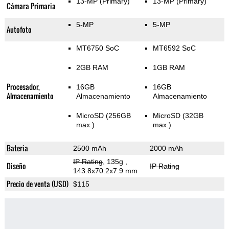
13-MP
(Primary)
13-MP
(Primary)
Cámara Primaria
5-MP
5-MP
Autofoto
MT6750 SoC
MT6592 SoC
2GB RAM
1GB RAM
Procesador,
16GB
16GB
Almacenamiento
Almacenamiento
Almacenamiento
MicroSD (256GB
MicroSD (32GB
max.)
max.)
Bateria
2500 mAh
2000 mAh
IP Rating
, 135g
,
Diseño
IP Rating
143.8x70.2x7.9 mm
Precio de venta (USD)
$115