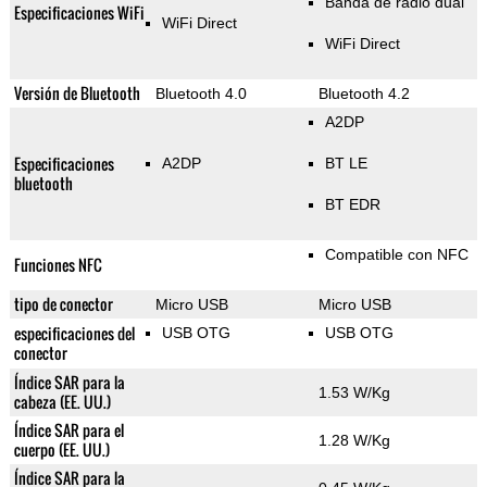
Banda de radio dual
Especificaciones WiFi
WiFi Direct
WiFi Direct
Versión de Bluetooth
Bluetooth 4.0
Bluetooth 4.2
A2DP
Especificaciones
A2DP
BT LE
bluetooth
BT EDR
Compatible con NFC
Funciones NFC
tipo de conector
Micro USB
Micro USB
especificaciones del
USB OTG
USB OTG
conector
Índice SAR para la
1.53 W/Kg
cabeza (EE. UU.)
Índice SAR para el
1.28 W/Kg
cuerpo (EE. UU.)
Índice SAR para la