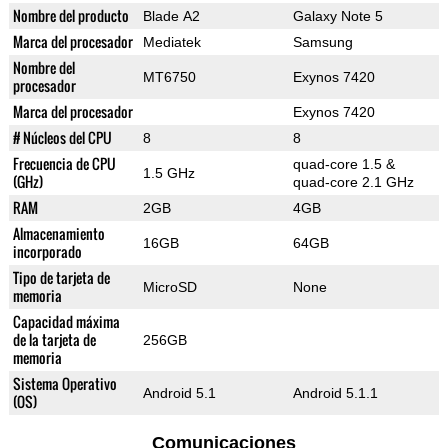
Nombre del producto
Blade A2
Galaxy Note 5
Marca del procesador
Mediatek
Samsung
Nombre del
MT6750
Exynos 7420
procesador
Marca del procesador
Exynos 7420
# Núcleos del CPU
8
8
Frecuencia de CPU
quad-core 1.5 &
1.5 GHz
(GHz)
quad-core 2.1 GHz
RAM
2GB
4GB
Almacenamiento
16GB
64GB
incorporado
Tipo de tarjeta de
MicroSD
None
memoria
Capacidad máxima
de la tarjeta de
256GB
memoria
Sistema Operativo
Android 5.1
Android 5.1.1
(OS)
Comunicaciones