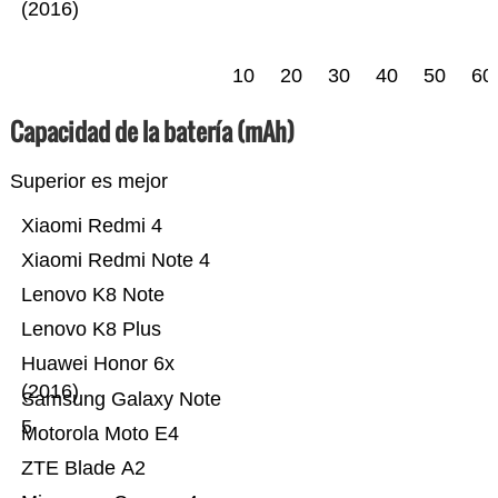
(2016)
10
20
30
40
50
60
Capacidad de la batería (mAh)
Superior es mejor
Xiaomi Redmi 4
Xiaomi Redmi Note 4
Lenovo K8 Note
Lenovo K8 Plus
Huawei Honor 6x
(2016)
Samsung Galaxy Note
5
Motorola Moto E4
ZTE Blade A2