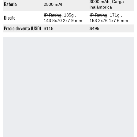
3000 mAh, Carga
Bateria
2500 mAh
inalámbrica
IP Rating
, 135g
,
IP Rating
, 171g
,
Diseño
143.8x70.2x7.9 mm
153.2x76.1x7.6 mm
Precio de venta (USD)
$115
$495