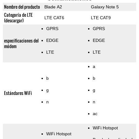
Nombre del producto
Blade A2
Galaxy Note 5
Categoría de LTE
LTE CAT6
LTE CAT9
(descargar)
GPRS
GPRS
especificaciones del
EDGE
EDGE
módem
LTE
LTE
a
b
b
g
g
Estándares WiFi
n
n
ac
WiFi Hotspot
WiFi Hotspot