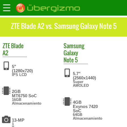
ZTE Blade A2 vs. Samsung Galaxy Note 5
ZTE
Blade
Samsung
A2
Galaxy
Note 5
5"
(1280x720)
5.7"
IPS LCD
(2560x1440)
Super
AMOLED
2GB
MT6750 SoC
16GB
4GB
Almacenamiento
Exynos 7420
SoC
64GB
Almacenamiento
13-MP
1