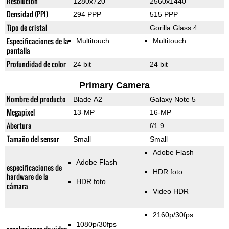
Resolución
1280x720
2560x1440
Densidad (PPI)
294 PPP
515 PPP
Tipo de cristal
Gorilla Glass 4
Especificaciones de la
Multitouch
Multitouch
pantalla
Profundidad de color
24 bit
24 bit
Primary Camera
Nombre del producto
Blade A2
Galaxy Note 5
Megapixel
13-MP
16-MP
Abertura
f/1.9
Tamaño del sensor
Small
Small
Adobe Flash
Adobe Flash
especificaciones de
HDR foto
hardware de la
HDR foto
cámara
Video HDR
2160p/30fps
1080p/30fps