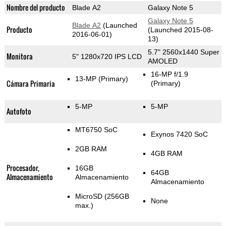
Nombre del producto
Blade A2
Galaxy Note 5
Galaxy Note 5
Blade A2
(Launched
Producto
(Launched 2015-08-
2016-06-01)
13)
5.7" 2560x1440 Super
Monitora
5" 1280x720 IPS LCD
AMOLED
16-MP f/1.9
13-MP
(Primary)
Cámara Primaria
(Primary)
5-MP
5-MP
Autofoto
MT6750 SoC
Exynos 7420 SoC
2GB RAM
4GB RAM
Procesador,
16GB
64GB
Almacenamiento
Almacenamiento
Almacenamiento
MicroSD (256GB
None
max.)