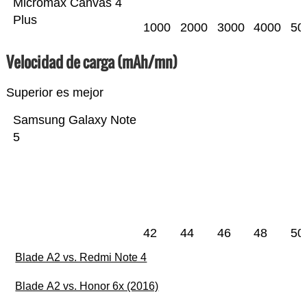
Micromax Canvas 4
Plus
1000
2000
3000
4000
50
Velocidad de carga (mAh/mn)
Superior es mejor
Samsung Galaxy Note
5
42
44
46
48
50
Blade A2 vs. Redmi Note 4
Blade A2 vs. Honor 6x (2016)