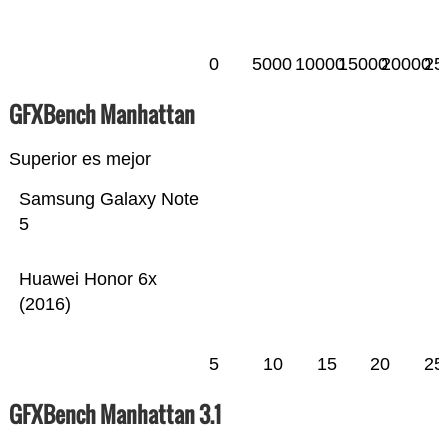
0
5000
10000
15000
20000
25
GFXBench Manhattan
Superior es mejor
Samsung Galaxy Note
5
Huawei Honor 6x
(2016)
5
10
15
20
25
GFXBench Manhattan 3.1