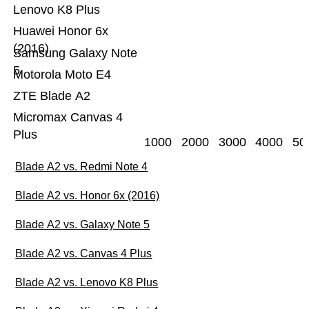
Lenovo K8 Plus
Huawei Honor 6x
(2016)
Samsung Galaxy Note
5
Motorola Moto E4
ZTE Blade A2
Micromax Canvas 4
Plus
1000
2000
3000
4000
50
Blade A2 vs. Redmi Note 4
Blade A2 vs. Honor 6x (2016)
Blade A2 vs. Galaxy Note 5
Blade A2 vs. Canvas 4 Plus
Blade A2 vs. Lenovo K8 Plus