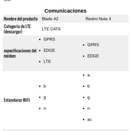
Comunicaciones
Nombre del producto
Blade A2
Redmi Note 4
Categoría de LTE
LTE CAT6
(descargar)
GPRS
GPRS
especificaciones del
EDGE
módem
EDGE
LTE
a
b
b
g
g
Estándares WiFi
n
n
ac