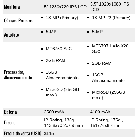
5.5" 1920x1080 IPS
Monitora
5" 1280x720 IPS LCD
LCD
13-MP
(Primary)
13-MP f/2
(Primary)
Cámara Primaria
5-MP
5-MP
Autofoto
MT6797 Helio X20
MT6750 SoC
SoC
2GB RAM
2GB RAM
Procesador,
16GB
16GB
Almacenamiento
Almacenamiento
Almacenamiento
MicroSD (256GB
MicroSD (256GB
max.)
max.)
Bateria
2500 mAh
4100 mAh
IP Rating
, 135g
,
IP Rating
, 175g
,
Diseño
143.8x70.2x7.9 mm
151x76x8.4 mm
Precio de venta (USD)
$115