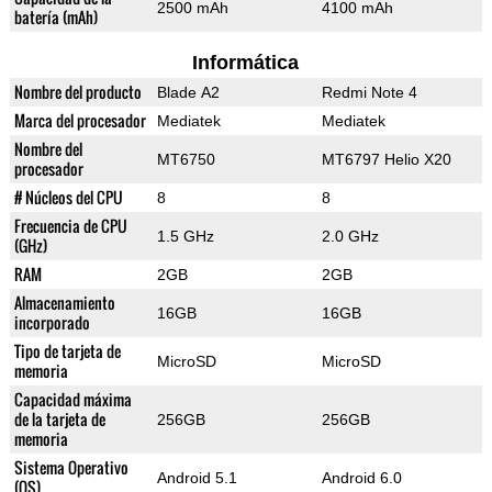
2500 mAh
4100 mAh
batería (mAh)
Informática
Nombre del producto
Blade A2
Redmi Note 4
Marca del procesador
Mediatek
Mediatek
Nombre del
MT6750
MT6797 Helio X20
procesador
# Núcleos del CPU
8
8
Frecuencia de CPU
1.5 GHz
2.0 GHz
(GHz)
RAM
2GB
2GB
Almacenamiento
16GB
16GB
incorporado
Tipo de tarjeta de
MicroSD
MicroSD
memoria
Capacidad máxima
de la tarjeta de
256GB
256GB
memoria
Sistema Operativo
Android 5.1
Android 6.0
(OS)