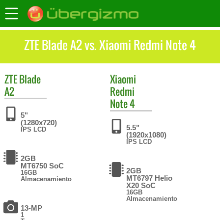
ZTE Blade A2 vs. Xiaomi Redmi Note 4
ZTE
Blade
Xiaomi
A2
Redmi
Note 4
5"
(1280x720)
5.5"
IPS LCD
(1920x1080)
IPS LCD
2GB
MT6750 SoC
2GB
16GB
MT6797 Helio
Almacenamiento
X20 SoC
16GB
Almacenamiento
13-MP
1