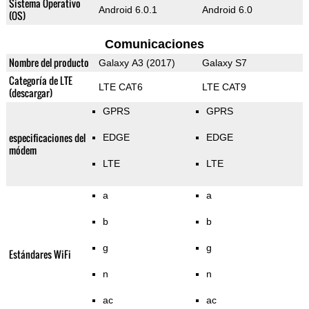
Sistema Operativo
Android 6.0.1
Android 6.0
(OS)
Comunicaciones
Nombre del producto
Galaxy A3 (2017)
Galaxy S7
Categoría de LTE
LTE CAT6
LTE CAT9
(descargar)
GPRS
GPRS
especificaciones del
EDGE
EDGE
módem
LTE
LTE
a
a
b
b
g
g
Estándares WiFi
n
n
ac
ac