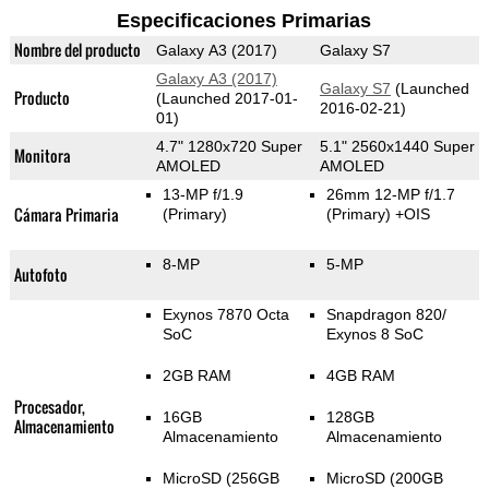
Especificaciones Primarias
Nombre del producto
Galaxy A3 (2017)
Galaxy S7
Galaxy A3 (2017)
Galaxy S7
(Launched
Producto
(Launched 2017-01-
2016-02-21)
01)
4.7" 1280x720 Super
5.1" 2560x1440 Super
Monitora
AMOLED
AMOLED
13-MP f/1.9
26mm 12-MP f/1.7
Cámara Primaria
(Primary)
(Primary)
+OIS
8-MP
5-MP
Autofoto
Exynos 7870 Octa
Snapdragon 820/
SoC
Exynos 8 SoC
2GB RAM
4GB RAM
Procesador,
16GB
128GB
Almacenamiento
Almacenamiento
Almacenamiento
MicroSD (256GB
MicroSD (200GB