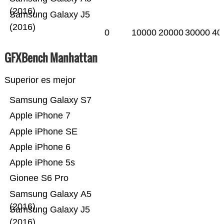
(2016)
Samsung Galaxy J5
(2016)
0
10000
20000
30000
40
GFXBench Manhattan
Superior es mejor
Samsung Galaxy S7
Apple iPhone 7
Apple iPhone SE
Apple iPhone 6
Apple iPhone 5s
Gionee S6 Pro
Samsung Galaxy A5
(2016)
Samsung Galaxy J5
(2016)