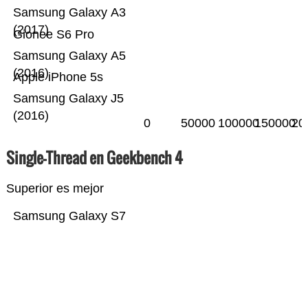
Samsung Galaxy A3
(2017)
Gionee S6 Pro
Samsung Galaxy A5
(2016)
Apple iPhone 5s
Samsung Galaxy J5
(2016)
0
50000
100000
150000
20
Single-Thread en Geekbench 4
Superior es mejor
Samsung Galaxy S7