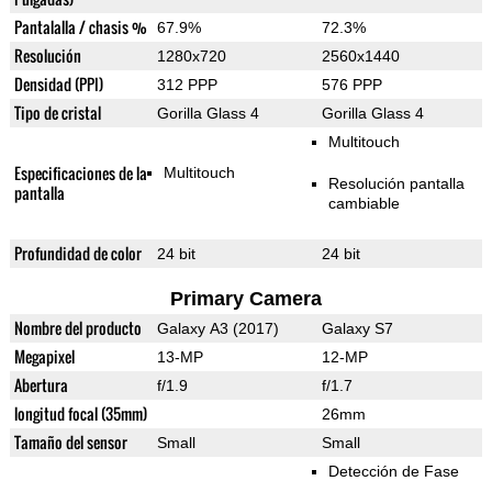
Pantalalla / chasis %
67.9%
72.3%
Resolución
1280x720
2560x1440
Densidad (PPI)
312 PPP
576 PPP
Tipo de cristal
Gorilla Glass 4
Gorilla Glass 4
Multitouch
Especificaciones de la
Multitouch
Resolución pantalla
pantalla
cambiable
Profundidad de color
24 bit
24 bit
Primary Camera
Nombre del producto
Galaxy A3 (2017)
Galaxy S7
Megapixel
13-MP
12-MP
Abertura
f/1.9
f/1.7
longitud focal (35mm)
26mm
Tamaño del sensor
Small
Small
Detección de Fase