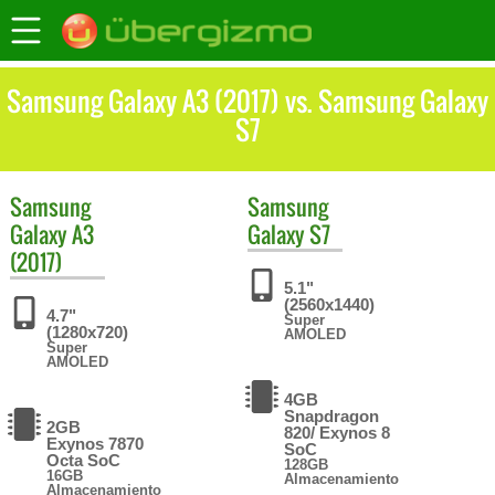
Samsung Galaxy A3 (2017) vs. Samsung Galaxy
S7
Samsung
Samsung
Galaxy A3
Galaxy S7
(2017)
5.1"
(2560x1440)
4.7"
Super
(1280x720)
AMOLED
Super
AMOLED
4GB
Snapdragon
2GB
820/ Exynos 8
Exynos 7870
SoC
Octa SoC
128GB
16GB
Almacenamiento
Almacenamiento