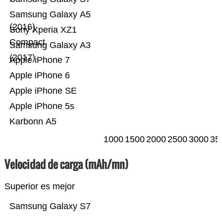
Samsung Galaxy A5
(2016)
Sony Xperia XZ1
Compact
Samsung Galaxy A3
(2017)
Apple iPhone 7
Apple iPhone 6
Apple iPhone SE
Apple iPhone 5s
Karbonn A5
1000
1500
2000
2500
3000
35
Velocidad de carga (mAh/mn)
Superior es mejor
Samsung Galaxy S7