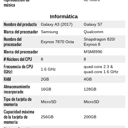
música
Informática
Nombre del producto
Galaxy A3 (2017)
Galaxy S7
Marca del procesador
Samsung
Qualcomm
Nombre del
Snapdragon 820/
Exynos 7870 Octa
procesador
Exynos 8
Marca del procesador
MSM8996
# Núcleos del CPU
8
8
Frecuencia de CPU
quad-core 2.3 &
1.6 GHz
(GHz)
quad-core 1.6 GHz
RAM
2GB
4GB
Almacenamiento
16GB
128GB
incorporado
Tipo de tarjeta de
MicroSD
MicroSD
memoria
Capacidad máxima
de la tarjeta de
256GB
200GB
memoria