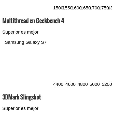
1500
1550
1600
1650
1700
1750
18
Multithread en Geekbench 4
Superior es mejor
Samsung Galaxy S7
4400
4600
4800
5000
5200
3DMark Slingshot
Superior es mejor