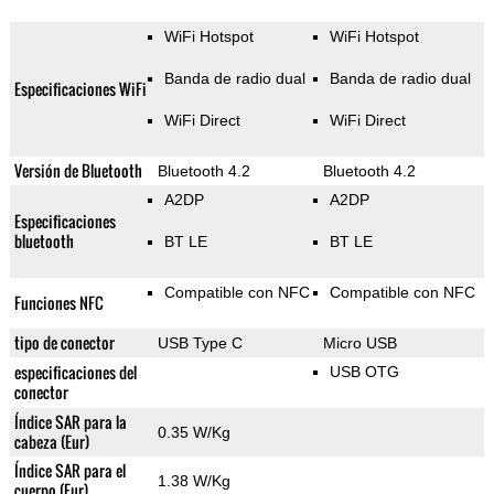
WiFi Hotspot
WiFi Hotspot
Banda de radio dual
Banda de radio dual
Especificaciones WiFi
WiFi Direct
WiFi Direct
Versión de Bluetooth
Bluetooth 4.2
Bluetooth 4.2
A2DP
A2DP
Especificaciones
bluetooth
BT LE
BT LE
Compatible con NFC
Compatible con NFC
Funciones NFC
tipo de conector
USB Type C
Micro USB
especificaciones del
USB OTG
conector
Índice SAR para la
0.35 W/Kg
cabeza (Eur)
Índice SAR para el
1.38 W/Kg
cuerpo (Eur)