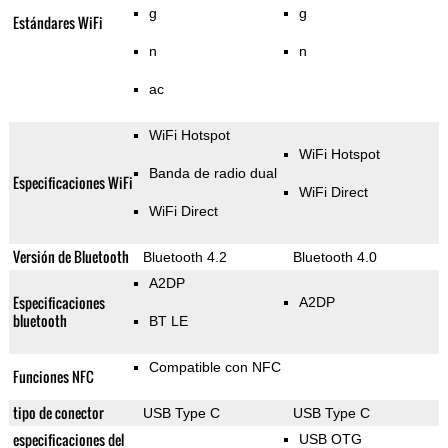
g
g
Estándares WiFi
n
n
ac
WiFi Hotspot
WiFi Hotspot
Banda de radio dual
Especificaciones WiFi
WiFi Direct
WiFi Direct
Versión de Bluetooth
Bluetooth 4.2
Bluetooth 4.0
A2DP
Especificaciones
A2DP
bluetooth
BT LE
Compatible con NFC
Funciones NFC
tipo de conector
USB Type C
USB Type C
especificaciones del
USB OTG