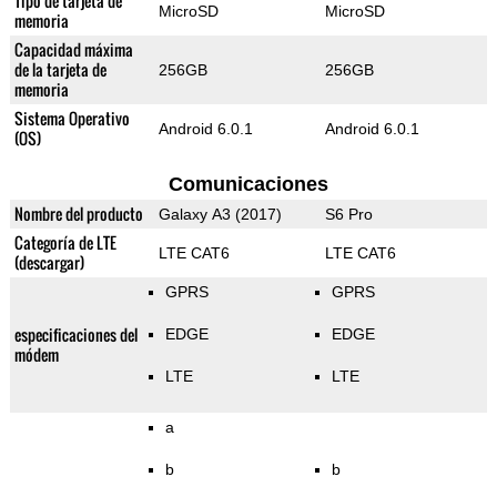
Tipo de tarjeta de
MicroSD
MicroSD
memoria
Capacidad máxima
de la tarjeta de
256GB
256GB
memoria
Sistema Operativo
Android 6.0.1
Android 6.0.1
(OS)
Comunicaciones
Nombre del producto
Galaxy A3 (2017)
S6 Pro
Categoría de LTE
LTE CAT6
LTE CAT6
(descargar)
GPRS
GPRS
especificaciones del
EDGE
EDGE
módem
LTE
LTE
a
b
b