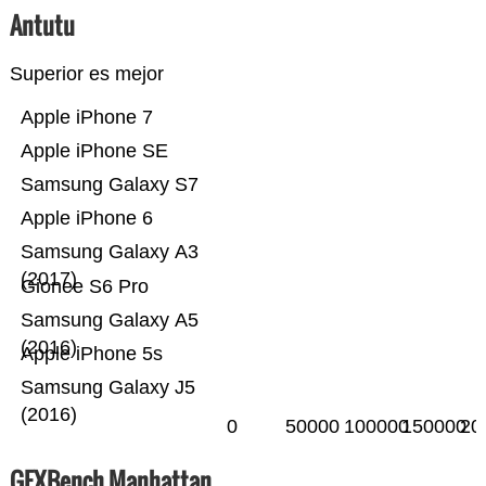
Antutu
Superior es mejor
Apple iPhone 7
Apple iPhone SE
Samsung Galaxy S7
Apple iPhone 6
Samsung Galaxy A3
(2017)
Gionee S6 Pro
Samsung Galaxy A5
(2016)
Apple iPhone 5s
Samsung Galaxy J5
(2016)
0
50000
100000
150000
20
GFXBench Manhattan