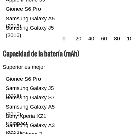
Gionee S6 Pro
Samsung Galaxy A5
(2016)
Samsung Galaxy J5
(2016)
0
20
40
60
80
10
Capacidad de la batería (mAh)
Superior es mejor
Gionee S6 Pro
Samsung Galaxy J5
(2016)
Samsung Galaxy S7
Samsung Galaxy A5
(2016)
Sony Xperia XZ1
Compact
Samsung Galaxy A3
(2017)