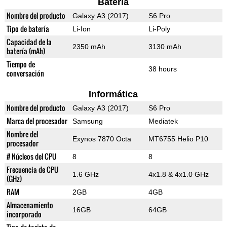
Batería
Nombre del producto
Galaxy A3 (2017)
S6 Pro
Tipo de batería
Li-Ion
Li-Poly
Capacidad de la
2350 mAh
3130 mAh
batería (mAh)
Tiempo de
38 hours
conversación
Informática
Nombre del producto
Galaxy A3 (2017)
S6 Pro
Marca del procesador
Samsung
Mediatek
Nombre del
Exynos 7870 Octa
MT6755 Helio P10
procesador
# Núcleos del CPU
8
8
Frecuencia de CPU
1.6 GHz
4x1.8 & 4x1.0 GHz
(GHz)
RAM
2GB
4GB
Almacenamiento
16GB
64GB
incorporado