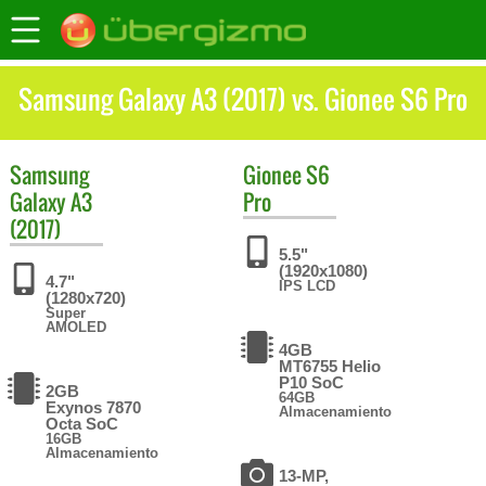
Samsung Galaxy A3 (2017) vs. Gionee S6 Pro
Samsung
Gionee
S6
Galaxy A3
Pro
(2017)
5.5"
(1920x1080)
4.7"
IPS LCD
(1280x720)
Super
AMOLED
4GB
MT6755 Helio
P10 SoC
2GB
64GB
Exynos 7870
Almacenamiento
Octa SoC
16GB
Almacenamiento
13-MP,