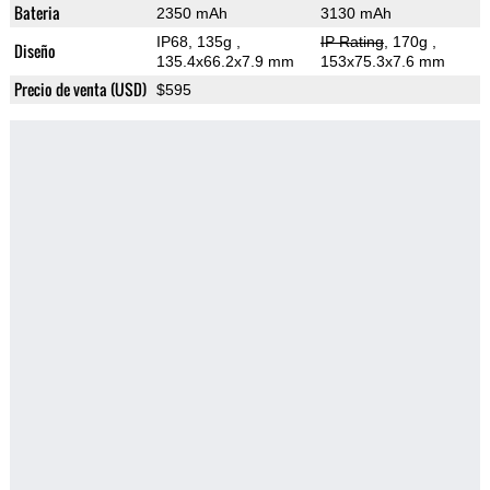
Bateria
2350 mAh
3130 mAh
IP68, 135g
,
IP Rating
, 170g
,
Diseño
135.4x66.2x7.9 mm
153x75.3x7.6 mm
Precio de venta (USD)
$595