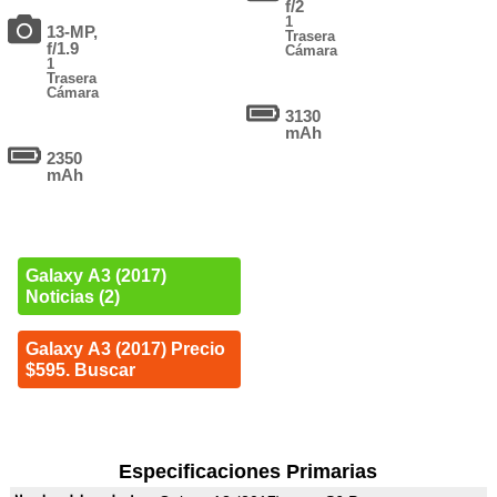
f/2
1
13-MP,
Trasera
f/1.9
Cámara
1
Trasera
Cámara
3130
mAh
2350
mAh
Galaxy A3 (2017)
Noticias (2)
Galaxy A3 (2017) Precio
$595. Buscar
Especificaciones Primarias