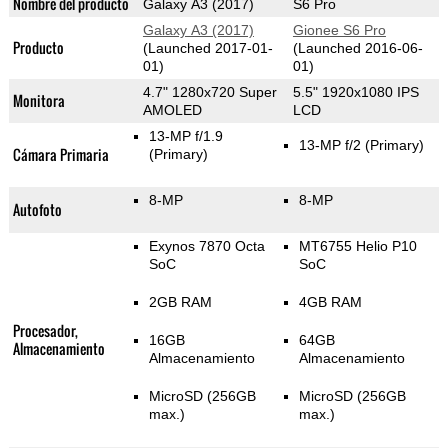
Nombre del producto
Galaxy A3 (2017)
S6 Pro
Galaxy A3 (2017)
Gionee S6 Pro
Producto
(Launched 2017-01-
(Launched 2016-06-
01)
01)
4.7" 1280x720 Super
5.5" 1920x1080 IPS
Monitora
AMOLED
LCD
13-MP f/1.9
13-MP f/2
(Primary)
Cámara Primaria
(Primary)
8-MP
8-MP
Autofoto
Exynos 7870 Octa
MT6755 Helio P10
SoC
SoC
2GB RAM
4GB RAM
Procesador,
16GB
64GB
Almacenamiento
Almacenamiento
Almacenamiento
MicroSD (256GB
MicroSD (256GB
max.)
max.)