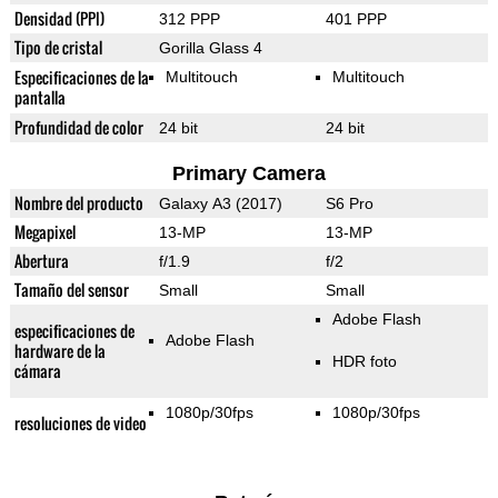
Densidad (PPI)
312 PPP
401 PPP
Tipo de cristal
Gorilla Glass 4
Especificaciones de la
Multitouch
Multitouch
pantalla
Profundidad de color
24 bit
24 bit
Primary Camera
Nombre del producto
Galaxy A3 (2017)
S6 Pro
Megapixel
13-MP
13-MP
Abertura
f/1.9
f/2
Tamaño del sensor
Small
Small
Adobe Flash
especificaciones de
Adobe Flash
hardware de la
HDR foto
cámara
1080p/30fps
1080p/30fps
resoluciones de video