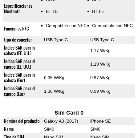
Especificaciones
bluetooth
BT LE
BT LE
Compatible con NFC
Compatible con NFC
Funciones NFC
tipo de conector
USB Type C
USB Type C
Índice SAR para la
1.17 W/Kg
cabeza (EE. UU.)
Índice SAR para el
1.19 W/Kg
cuerpo (EE. UU.)
Índice SAR para la
0.35 W/Kg
0.97 W/Kg
cabeza (Eur)
Índice SAR para el
1.38 W/Kg
0.99 W/Kg
cuerpo (Eur)
Sim Card 0
Nombre del producto
Galaxy A3 (2017)
iPhone SE
Name
SIM0
SIM0
Tipo de SIM
Nano SIM
Nano SIM