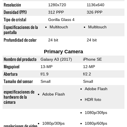
Resolución
1280x720
1136x640
Densidad (PPI)
312 PPP
326 PPP
Tipo de cristal
Gorilla Glass 4
Especificaciones de la
Multitouch
Multitouch
pantalla
Profundidad de color
24 bit
24 bit
Primary Camera
Nombre del producto
Galaxy A3 (2017)
iPhone SE
Megapixel
13-MP
12-MP
Abertura
f/1.9
f/2.2
Tamaño del sensor
Small
Small
Adobe Flash
especificaciones de
Adobe Flash
hardware de la
HDR foto
cámara
1080p/30fps
1080p/30fps
1080p/60fps
resoluciones de video