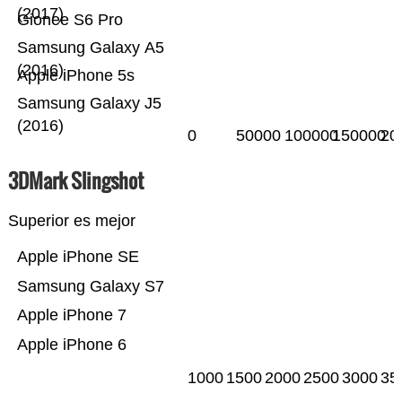
(2017)
Gionee S6 Pro
Samsung Galaxy A5
(2016)
Apple iPhone 5s
Samsung Galaxy J5
(2016)
0
50000
100000
150000
20
3DMark Slingshot
Superior es mejor
Apple iPhone SE
Samsung Galaxy S7
Apple iPhone 7
Apple iPhone 6
1000
1500
2000
2500
3000
35