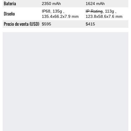
Bateria
2350 mAh
1624 mAh
IP68, 135g
,
IP Rating
, 113g
,
Diseño
135.4x66.2x7.9 mm
123.8x58.6x7.6 mm
Precio de venta (USD)
$595
$415