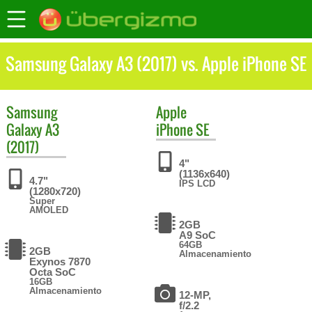
Samsung Galaxy A3 (2017) vs. Apple iPhone SE
Samsung
Apple
Galaxy A3
iPhone SE
(2017)
4"
(1136x640)
4.7"
IPS LCD
(1280x720)
Super
AMOLED
2GB
A9 SoC
64GB
2GB
Almacenamiento
Exynos 7870
Octa SoC
16GB
Almacenamiento
12-MP,
f/2.2