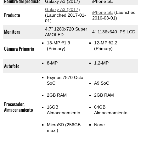
Nombre del producto
Galaxy A3 (2017)
iPhone SE
Galaxy A3 (2017)
iPhone SE
(Launched
Producto
(Launched 2017-01-
2016-03-01)
01)
4.7" 1280x720 Super
Monitora
4" 1136x640 IPS LCD
AMOLED
13-MP f/1.9
12-MP f/2.2
Cámara Primaria
(Primary)
(Primary)
8-MP
1.2-MP
Autofoto
Exynos 7870 Octa
SoC
A9 SoC
2GB RAM
2GB RAM
Procesador,
16GB
64GB
Almacenamiento
Almacenamiento
Almacenamiento
MicroSD (256GB
None
max.)