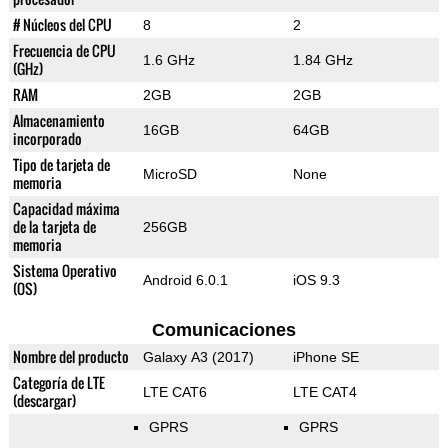
# Núcleos del CPU
8
2
Frecuencia de CPU
1.6 GHz
1.84 GHz
(GHz)
RAM
2GB
2GB
Almacenamiento
16GB
64GB
incorporado
Tipo de tarjeta de
MicroSD
None
memoria
Capacidad máxima
de la tarjeta de
256GB
memoria
Sistema Operativo
Android 6.0.1
iOS 9.3
(OS)
Comunicaciones
Nombre del producto
Galaxy A3 (2017)
iPhone SE
Categoría de LTE
LTE CAT6
LTE CAT4
(descargar)
GPRS
GPRS