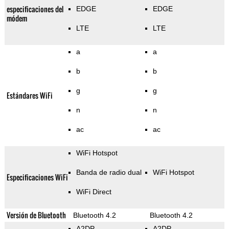
especificaciones del
EDGE
EDGE
módem
LTE
LTE
a
a
b
b
g
g
Estándares WiFi
n
n
ac
ac
WiFi Hotspot
Banda de radio dual
WiFi Hotspot
Especificaciones WiFi
WiFi Direct
Versión de Bluetooth
Bluetooth 4.2
Bluetooth 4.2
A2DP
A2DP