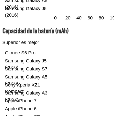
Samsung Galaxy A5
(2016)
Samsung Galaxy J5
(2016)
0
20
40
60
80
10
Capacidad de la batería (mAh)
Superior es mejor
Gionee S6 Pro
Samsung Galaxy J5
(2016)
Samsung Galaxy S7
Samsung Galaxy A5
(2016)
Sony Xperia XZ1
Compact
Samsung Galaxy A3
(2017)
Apple iPhone 7
Apple iPhone 6