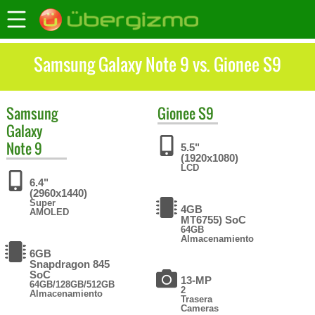
Samsung Galaxy Note 9 vs. Gionee S9
Samsung
Gionee
S9
Galaxy
Note 9
5.5"
(1920x1080)
LCD
6.4"
(2960x1440)
Super
4GB
AMOLED
MT6755) SoC
64GB
Almacenamiento
6GB
Snapdragon 845
SoC
13-MP
64GB/128GB/512GB
2
Almacenamiento
Trasera
Cameras