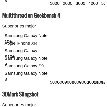
8
1000
2000
3000
4000
50
Multithread en Geekbench 4
Superior es mejor
Samsung Galaxy Note
10+
Apple iPhone XR
Samsung Galaxy
S10+
Samsung Galaxy Note
9
Samsung Galaxy S9+
Samsung Galaxy Note
8
5000
6000
7000
8000
9000
10000
11000
12
3DMark Slingshot
Superior es mejor