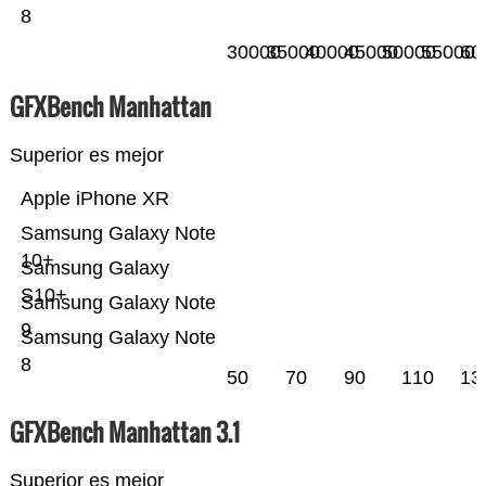
8
30000
35000
40000
45000
50000
55000
60
GFXBench Manhattan
Superior es mejor
Apple iPhone XR
Samsung Galaxy Note
10+
Samsung Galaxy
S10+
Samsung Galaxy Note
9
Samsung Galaxy Note
8
50
70
90
110
13
GFXBench Manhattan 3.1
Superior es mejor