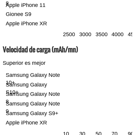
8
Apple iPhone 11
Gionee S9
Apple iPhone XR
2500
3000
3500
4000
45
Velocidad de carga (mAh/mn)
Superior es mejor
Samsung Galaxy Note
10+
Samsung Galaxy
S10+
Samsung Galaxy Note
8
Samsung Galaxy Note
9
Samsung Galaxy S9+
Apple iPhone XR
10
30
50
70
90