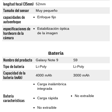
longitud focal (35mm)
52mm
Tamaño del sensor
Muy pequeño
capacidades de
Enfoque fijo
autoenfoque
especificaciones de
Estabilización óptica
hardware de la
de la imagen
cámara
Batería
Nombre del producto
Galaxy Note 9
S9
Tipo de batería
Li-Poly
Li-Poly
Capacidad de la
4000 mAh
3000 mAh
batería (mAh)
Carga inalámbrica
integrada
Batería
No extraíble
Carga rápida
características
No extraíble