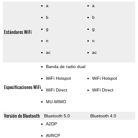
a
a
b
b
g
g
Estándares WiFi
n
n
ac
ac
Banda de radio dual
WiFi Hotspot
WiFi Hotspot
Especificaciones WiFi
WiFi Direct
WiFi Direct
MU-MIMO
Versión de Bluetooth
Bluetooth 5.0
Bluetooth 4.0
A2DP
AVRCP