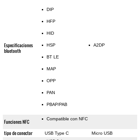
DIP
HFP
HID
Especificaciones
HSP
A2DP
bluetooth
BT LE
MAP
OPP
PAN
PBAP/PAB
Compatible con NFC
Funciones NFC
tipo de conector
USB Type C
Micro USB