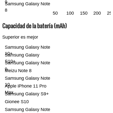
9
Samsung Galaxy Note
8
50
100
150
200
25
Capacidad de la batería (mAh)
Superior es mejor
Samsung Galaxy Note
10+
Samsung Galaxy
S10+
Samsung Galaxy Note
9
Meizu Note 8
Samsung Galaxy Note
10
Apple iPhone 11 Pro
Max
Samsung Galaxy S9+
Gionee S10
Samsung Galaxy Note