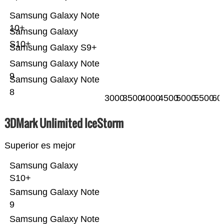
Samsung Galaxy Note
10+
Samsung Galaxy
S10+
Samsung Galaxy S9+
Samsung Galaxy Note
9
Samsung Galaxy Note
8
3000
3500
4000
4500
5000
5500
60
3DMark Unlimited IceStorm
Superior es mejor
Samsung Galaxy
S10+
Samsung Galaxy Note
9
Samsung Galaxy Note