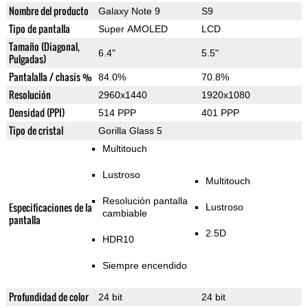
Nombre del producto
Galaxy Note 9
S9
Tipo de pantalla
Super AMOLED
LCD
Tamaño (Diagonal,
6.4"
5.5"
Pulgadas)
Pantalalla / chasis %
84.0%
70.8%
Resolución
2960x1440
1920x1080
Densidad (PPI)
514 PPP
401 PPP
Tipo de cristal
Gorilla Glass 5
Multitouch
Lustroso
Multitouch
Resolución pantalla
Especificaciones de la
Lustroso
cambiable
pantalla
2.5D
HDR10
Siempre encendido
Profundidad de color
24 bit
24 bit