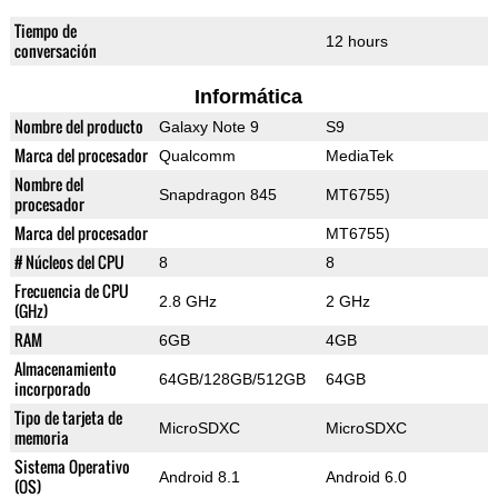
Tiempo de
12 hours
conversación
Informática
Nombre del producto
Galaxy Note 9
S9
Marca del procesador
Qualcomm
MediaTek
Nombre del
Snapdragon 845
MT6755)
procesador
Marca del procesador
MT6755)
# Núcleos del CPU
8
8
Frecuencia de CPU
2.8 GHz
2 GHz
(GHz)
RAM
6GB
4GB
Almacenamiento
64GB/128GB/512GB
64GB
incorporado
Tipo de tarjeta de
MicroSDXC
MicroSDXC
memoria
Sistema Operativo
Android 8.1
Android 6.0
(OS)