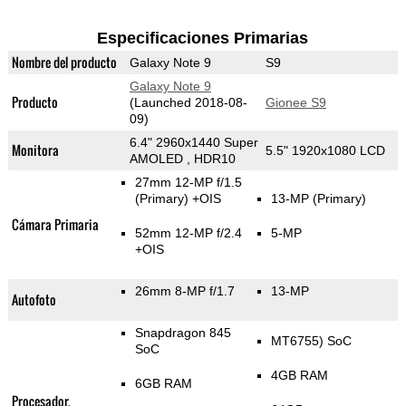
Especificaciones Primarias
Nombre del producto
Galaxy Note 9
S9
Galaxy Note 9
Producto
(Launched 2018-08-
Gionee S9
09)
6.4" 2960x1440 Super
Monitora
5.5" 1920x1080 LCD
AMOLED , HDR10
27mm 12-MP f/1.5
(Primary)
+OIS
13-MP
(Primary)
Cámara Primaria
52mm 12-MP f/2.4
5-MP
+OIS
26mm 8-MP f/1.7
13-MP
Autofoto
Snapdragon 845
MT6755) SoC
SoC
4GB RAM
6GB RAM
Procesador,