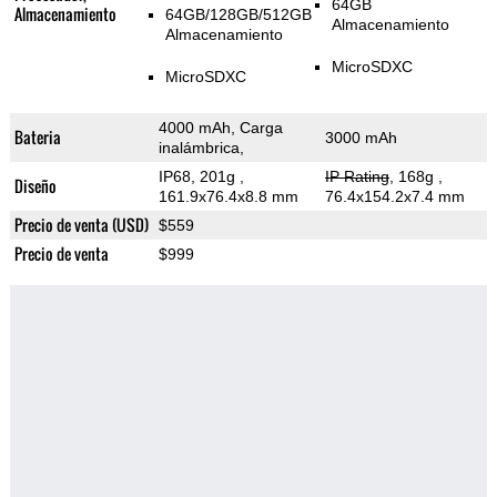
64GB
Almacenamiento
64GB/128GB/512GB
Almacenamiento
Almacenamiento
MicroSDXC
MicroSDXC
4000 mAh, Carga
Bateria
3000 mAh
inalámbrica,
IP68, 201g
,
IP Rating
, 168g
,
Diseño
161.9x76.4x8.8 mm
76.4x154.2x7.4 mm
Precio de venta (USD)
$559
Precio de venta
$999