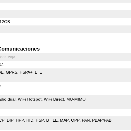
512GB
Comunicaciones
0/211 Mbps
 41
GE
GPRS
HSPA+
LTE
c
dio dual
WiFi Hotspot
WiFi Direct
MU-MIMO
CP
DIP
HFP
HID
HSP
BT LE
MAP
OPP
PAN
PBAP/PAB