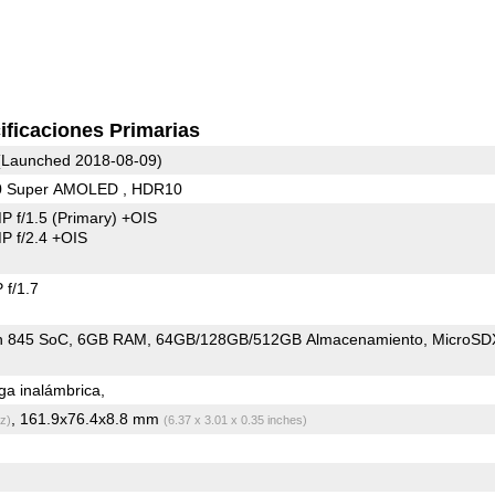
ificaciones Primarias
Launched 2018-08-09)
0 Super AMOLED , HDR10
P f/1.5
(Primary)
+OIS
 f/2.4 +OIS
f/1.7
n 845 SoC
6GB RAM
64GB/128GB/512GB Almacenamiento
MicroSD
a inalámbrica,
, 161.9x76.4x8.8 mm
z)
(6.37 x 3.01 x 0.35 inches)