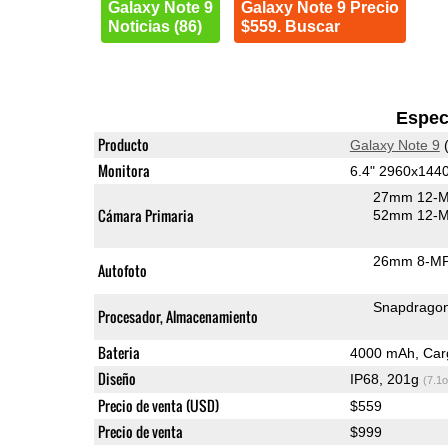
Galaxy Note 9
Galaxy Note 9 Precio
Noticias (86)
$559. Buscar
Espec
Producto
Galaxy Note 9
(
Monitora
6.4" 2960x144
27mm 12-M
Cámara Primaria
52mm 12-MP
26mm 8-MP 
Autofoto
Snapdrago
Procesador, Almacenamiento
Bateria
4000 mAh, Carg
Diseño
IP68, 201g
(7.1o
Precio de venta (USD)
$559
Precio de venta
$999