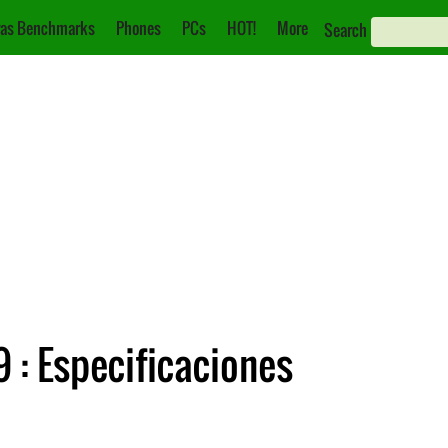
as Benchmarks
Phones
PCs
HOT!
More
Search
 : Especificaciones