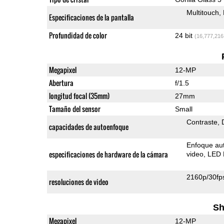
Multitouch
Especificaciones de la pantalla
Profundidad de color
24 bit
(16,777,216
Megapixel
12-MP
Abertura
f/1.5
longitud focal (35mm)
27mm
Tamaño del sensor
Small
Contraste
capacidades de autoenfoque
Enfoque au
especificaciones de hardware de la cámara
video
LED 
2160p/30fp
resoluciones de video
Sh
Megapixel
12-MP