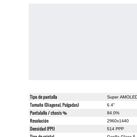
Tipo de pantalla
Super AMOLE
Tamaño (Diagonal, Pulgadas)
6.4"
Pantalalla / chasis %
84.0%
Resolución
2960x1440
Densidad (PPI)
514 PPP
Tipo de cristal
Gorilla Glass 5