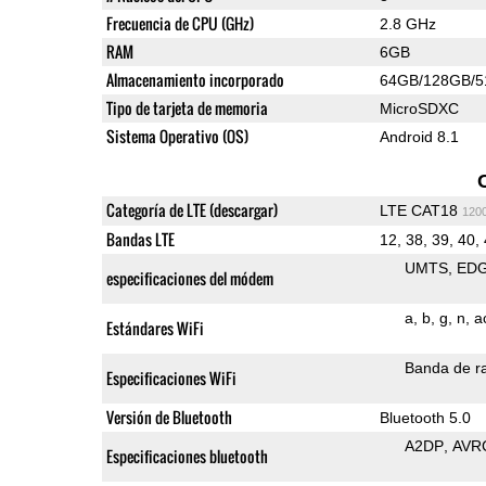
Frecuencia de CPU (GHz)
2.8 GHz
RAM
6GB
Almacenamiento incorporado
64GB/128GB/
Tipo de tarjeta de memoria
MicroSDXC
Sistema Operativo (OS)
Android 8.1
Categoría de LTE (descargar)
LTE CAT18
120
Bandas LTE
12, 38, 39, 40,
UMTS
ED
especificaciones del módem
a
b
g
n
a
Estándares WiFi
Banda de ra
Especificaciones WiFi
Versión de Bluetooth
Bluetooth 5.0
A2DP
AVR
Especificaciones bluetooth