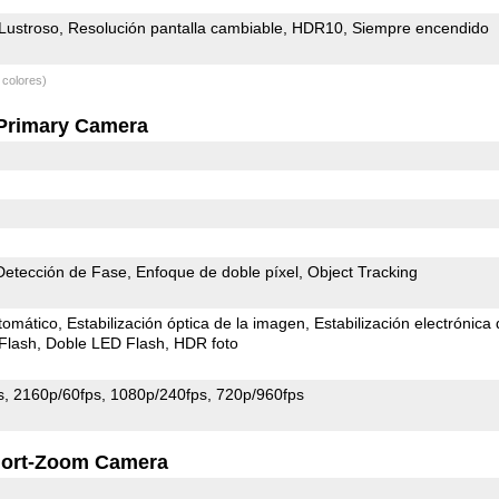
Lustroso
Resolución pantalla cambiable
HDR10
Siempre encendido
 colores)
Primary Camera
Detección de Fase
Enfoque de doble píxel
Object Tracking
tomático
Estabilización óptica de la imagen
Estabilización electrónica
Flash
Doble LED Flash
HDR foto
s
2160p/60fps
1080p/240fps
720p/960fps
ort-Zoom Camera