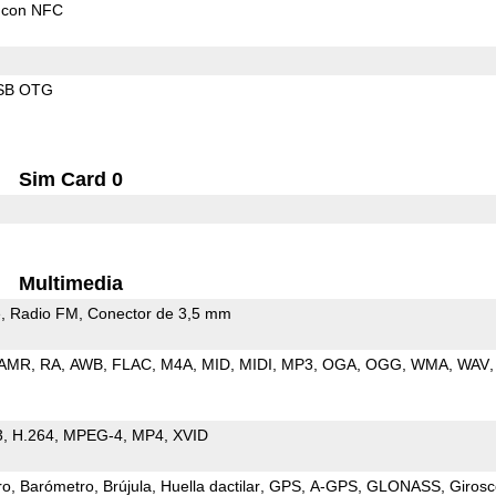
 con NFC
SB OTG
Sim Card 0
Multimedia
e
Radio FM
Conector de 3,5 mm
AMR
RA
AWB
FLAC
M4A
MID
MIDI
MP3
OGA
OGG
WMA
WAV
3
H.264
MPEG-4
MP4
XVID
ro
Barómetro
Brújula
Huella dactilar
GPS
A-GPS
GLONASS
Girosc