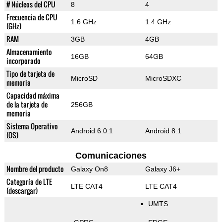
# Núcleos del CPU
8
4
Frecuencia de CPU
1.6 GHz
1.4 GHz
(GHz)
RAM
3GB
4GB
Almacenamiento
16GB
64GB
incorporado
Tipo de tarjeta de
MicroSD
MicroSDXC
memoria
Capacidad máxima
de la tarjeta de
256GB
memoria
Sistema Operativo
Android 6.0.1
Android 8.1
(OS)
Comunicaciones
Nombre del producto
Galaxy On8
Galaxy J6+
Categoría de LTE
LTE CAT4
LTE CAT4
(descargar)
UMTS