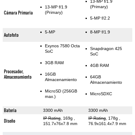
13-MP f/1.9
(Primary)
13-MP f/1.9
Cámara Primaria
(Primary)
5-MP f/2.2
5-MP
8-MP f/1.9
Autofoto
Exynos 7580 Octa
Snapdragon 425
SoC
SoC
3GB RAM
4GB RAM
Procesador,
16GB
Almacenamiento
64GB
Almacenamiento
Almacenamiento
MicroSD (256GB
MicroSDXC
max.)
Bateria
3300 mAh
3300 mAh
IP Rating
, 169g
,
IP Rating
, 178g
,
Diseño
151.7x76x7.8 mm
76.9x161.4x7.9 mm