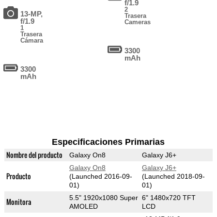
f/1.9
2
13-MP,
Trasera
f/1.9
Cameras
1
Trasera
Cámara
3300
mAh
3300
mAh
Especificaciones Primarias
Nombre del producto
Galaxy On8
Galaxy J6+
Galaxy On8
Galaxy J6+
Producto
(Launched 2016-09-
(Launched 2018-09-
01)
01)
5.5" 1920x1080 Super
6" 1480x720 TFT
Monitora
AMOLED
LCD