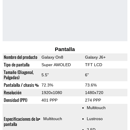
Pantalla
Nombre del producto
Galaxy On8
Galaxy J6+
Tipo de pantalla
Super AMOLED
TFT LCD
Tamaño (Diagonal,
5.5"
6"
Pulgadas)
Pantalalla / chasis %
72.3%
73.6%
Resolución
1920x1080
1480x720
Densidad (PPI)
401 PPP
274 PPP
Multitouch
Especificaciones de la
Multitouch
Lustroso
pantalla
2.5D