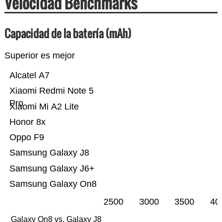
Velocidad Benchmarks
Capacidad de la batería (mAh)
Superior es mejor
Alcatel A7
Xiaomi Redmi Note 5
Pro
Xiaomi Mi A2 Lite
Honor 8x
Oppo F9
Samsung Galaxy J8
Samsung Galaxy J6+
Samsung Galaxy On8
2500
3000
3500
40
Galaxy On8 vs. Galaxy J8