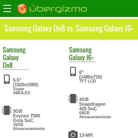
Samsung Galaxy On8 vs. Samsung Galaxy J6+
Samsung
Samsung
Galaxy
Galaxy J6+
On8
6"
(1480x720)
5.5"
TFT LCD
(1920x1080)
Super
AMOLED
4GB
Snapdragon
425 SoC
3GB
64GB
Exynos 7580
Almacenamiento
Octa SoC
16GB
Almacenamiento
13-MP,