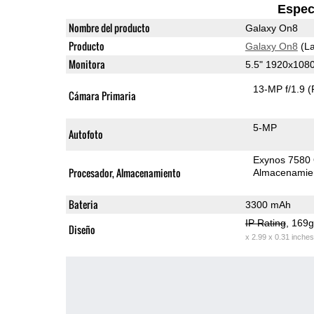
Espec
Nombre del producto
Galaxy On8
Producto
Galaxy On8
(La
Monitora
5.5" 1920x10
13-MP f/1.9
(
Cámara Primaria
5-MP
Autofoto
Exynos 7580
Procesador, Almacenamiento
Almacenamie
Bateria
3300 mAh
IP Rating
, 169
Diseño
x 2.99 x 0.31 inches