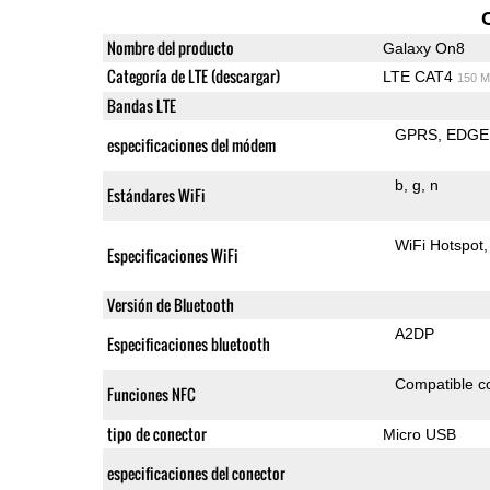
Nombre del producto
Galaxy On8
Categoría de LTE (descargar)
LTE CAT4
150 M
Bandas LTE
GPRS
EDGE
especificaciones del módem
b
g
n
Estándares WiFi
WiFi Hotspot
Especificaciones WiFi
Versión de Bluetooth
A2DP
Especificaciones bluetooth
Compatible 
Funciones NFC
tipo de conector
Micro USB
especificaciones del conector