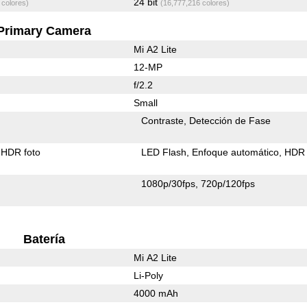
24 bit
 colores)
(16,777,216 colores)
Primary Camera
Mi A2 Lite
12-MP
f/2.2
Small
Contraste
Detección de Fase
HDR foto
LED Flash
Enfoque automático
HDR 
1080p/30fps
720p/120fps
Batería
Mi A2 Lite
Li-Poly
4000 mAh