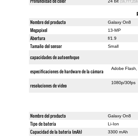
Profundidad de color
24 bit
(16,777,216
Nombre del producto
Galaxy On8
Megapixel
13-MP
Abertura
f/1.9
Tamaño del sensor
Small
capacidades de autoenfoque
Adobe Flash
especificaciones de hardware de la cámara
1080p/30fps
resoluciones de video
Nombre del producto
Galaxy On8
Tipo de batería
Li-Ion
Capacidad de la batería (mAh)
3300 mAh