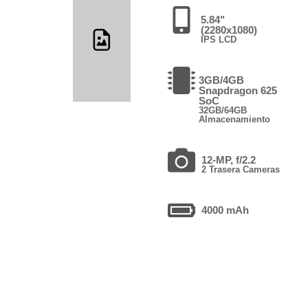
5.84"
(2280x1080)
IPS LCD
3GB/4GB
Snapdragon 625
SoC
32GB/64GB
Almacenamiento
12-MP, f/2.2
2 Trasera Cameras
4000 mAh