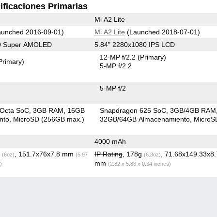
ificaciones Primarias
Mi A2 Lite
unched 2016-09-01)
Mi A2 Lite
(Launched 2018-07-01)
80 Super AMOLED
5.84" 2280x1080 IPS LCD
12-MP f/2.2
(Primary)
Primary)
5-MP f/2.2
5-MP f/2
 Octa SoC
3GB RAM
16GB
Snapdragon 625 SoC
3GB/4GB RAM
nto
MicroSD (256GB max.)
32GB/64GB Almacenamiento
Micro
4000 mAh
g
, 151.7x76x7.8 mm
IP Rating
, 178g
, 71.68x149.33x8
(6oz)
(5.97
(6.3oz)
mm
)
(2.82 x 5.88 x 0.34 inches)