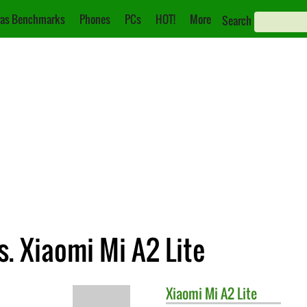
as Benchmarks
Phones
PCs
HOT!
More
Search
. Xiaomi Mi A2 Lite
Xiaomi
Mi A2 Lite