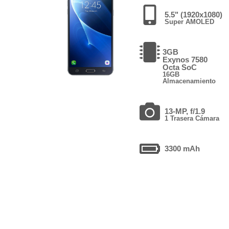
5.5" (1920x1080)
Super AMOLED
3GB
Exynos 7580
Octa SoC
16GB
Almacenamiento
13-MP, f/1.9
1 Trasera Cámara
3300 mAh