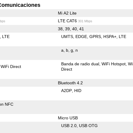
Comunicaciones
Mi A2 Lite
LTE CAT6
bps
301 Mbps
38, 39, 40, 41
LTE
UMTS
EDGE
GPRS
HSPA+
LTE
a
b
g
n
Banda de radio dual
WiFi Hotspot
Wi
WiFi Direct
Direct
Bluetooth 4.2
A2DP
HID
con NFC
Micro USB
USB 2.0
USB OTG