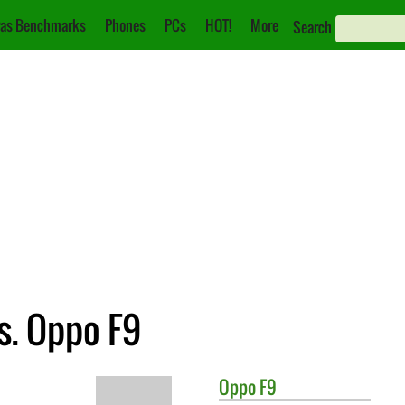
as Benchmarks
Phones
PCs
HOT!
More
Search
s. Oppo F9
Oppo
F9