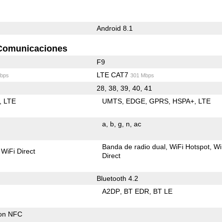
Android 8.1
Comunicaciones
F9
LTE CAT7
bps
301 Mbps
28, 38, 39, 40, 41
LTE
UMTS
EDGE
GPRS
HSPA+
LTE
a
b
g
n
ac
Banda de radio dual
WiFi Hotspot
Wi
WiFi Direct
Direct
Bluetooth 4.2
A2DP
BT EDR
BT LE
con NFC