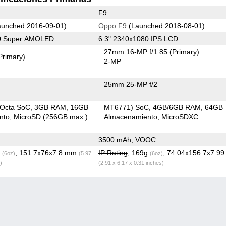
F9
unched 2016-09-01)
Oppo F9
(Launched 2018-08-01)
80 Super AMOLED
6.3" 2340x1080 IPS LCD
27mm 16-MP f/1.85
(Primary)
Primary)
2-MP
25mm 25-MP f/2
 Octa SoC
3GB RAM
16GB
MT6771) SoC
4GB/6GB RAM
64GB
nto
MicroSD (256GB max.)
Almacenamiento
MicroSDXC
3500 mAh, VOOC
g
, 151.7x76x7.8 mm
IP Rating
, 169g
, 74.04x156.7x7.9
(6oz)
(5.97
(6oz)
)
(2.91 x 6.17 x 0.31 inches)