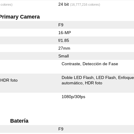
24 bit
 colores)
(16,777,216 colores)
Primary Camera
F9
16-MP
f/1.85
27mm
Small
Contraste
Detección de Fase
Doble LED Flash
LED Flash
Enfoqu
HDR foto
automático
HDR foto
1080p/30fps
Batería
F9