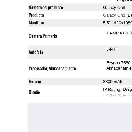
Nombre del producto
Galaxy On8
Producto
Galaxy On8
(La
Monitora
5.5" 1920x10
13-MP f/1.9
(
Cámara Primaria
5-MP
Autofoto
Exynos 7580
Procesador, Almacenamiento
Almacenamie
Bateria
3300 mAh
IP Rating
, 169
Diseño
x 2.99 x 0.31 inches