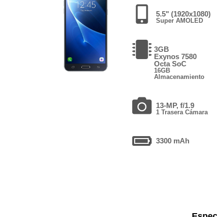
5.5" (1920x1080)
Super AMOLED
3GB
Exynos 7580
Octa SoC
16GB
Almacenamiento
13-MP, f/1.9
1 Trasera Cámara
3300 mAh
Espec