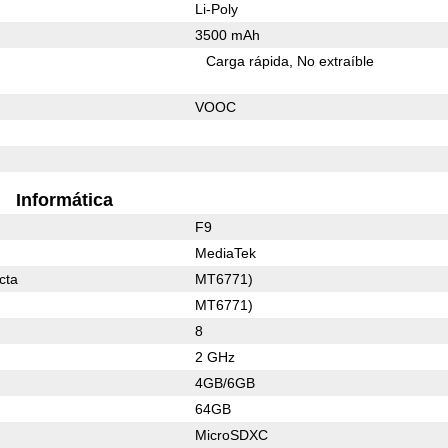
Li-Poly
3500 mAh
Carga rápida
No extraíble
VOOC
Informática
F9
MediaTek
cta
MT6771)
MT6771)
8
2 GHz
4GB/6GB
64GB
MicroSDXC