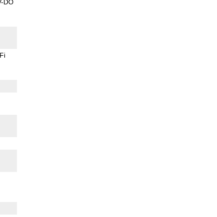
V-DO
Fi