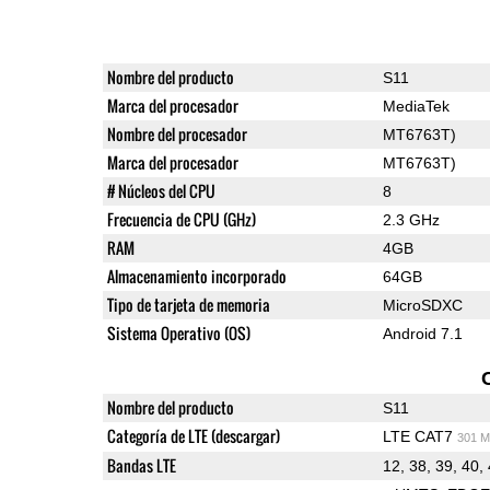
Nombre del producto
S11
Marca del procesador
MediaTek
Nombre del procesador
MT6763T)
Marca del procesador
MT6763T)
# Núcleos del CPU
8
Frecuencia de CPU (GHz)
2.3 GHz
RAM
4GB
Almacenamiento incorporado
64GB
Tipo de tarjeta de memoria
MicroSDXC
Sistema Operativo (OS)
Android 7.1
Nombre del producto
S11
Categoría de LTE (descargar)
LTE CAT7
301 M
Bandas LTE
12, 38, 39, 40,