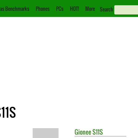
as Benchmarks
Phones
PCs
HOT!
More
Search
S11S
Gionee
S11S