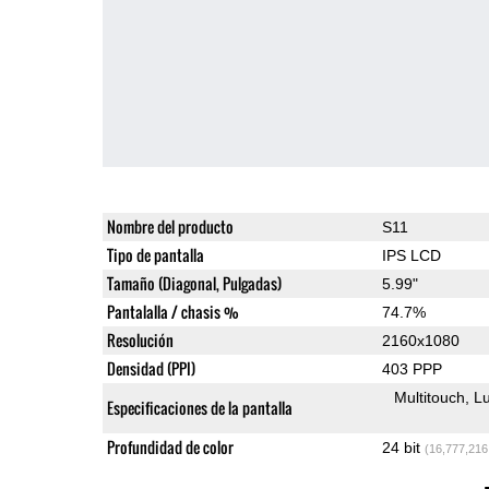
Nombre del producto
S11
Tipo de pantalla
IPS LCD
Tamaño (Diagonal, Pulgadas)
5.99"
Pantalalla / chasis %
74.7%
Resolución
2160x1080
Densidad (PPI)
403 PPP
Multitouch
Lu
Especificaciones de la pantalla
Profundidad de color
24 bit
(16,777,216