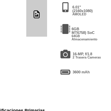
6.01"
(2160x1080)
AMOLED
6GB
MT6758) SoC
64GB
Almacenamiento
16-MP, f/1.8
2 Trasera Cameras
3600 mAh
ificaciones Primarias