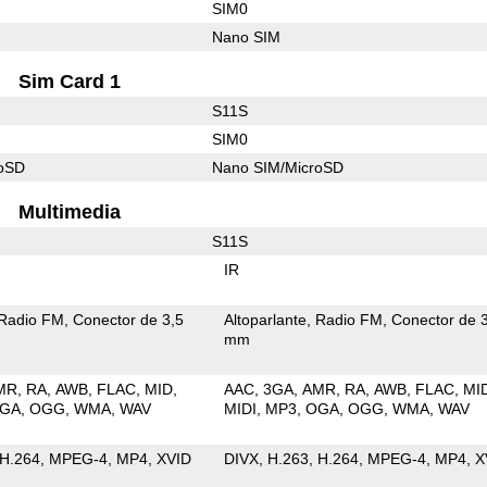
SIM0
Nano SIM
Sim Card 1
S11S
SIM0
roSD
Nano SIM/MicroSD
Multimedia
S11S
IR
Radio FM
Conector de 3,5
Altoparlante
Radio FM
Conector de 
mm
MR
RA
AWB
FLAC
MID
AAC
3GA
AMR
RA
AWB
FLAC
MI
GA
OGG
WMA
WAV
MIDI
MP3
OGA
OGG
WMA
WAV
H.264
MPEG-4
MP4
XVID
DIVX
H.263
H.264
MPEG-4
MP4
X