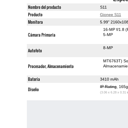
Nombre del producto
S11
Producto
Gionee S11
Monitora
5.99" 2160x10
16-MP f/1.8
(
Cámara Primaria
5-MP
8-MP
Autofoto
MT6763T) S
Procesador, Almacenamiento
Almacenamie
Bateria
3410 mAh
IP Rating
, 165
Diseño
(3.06 x 6.28 x 0.31 