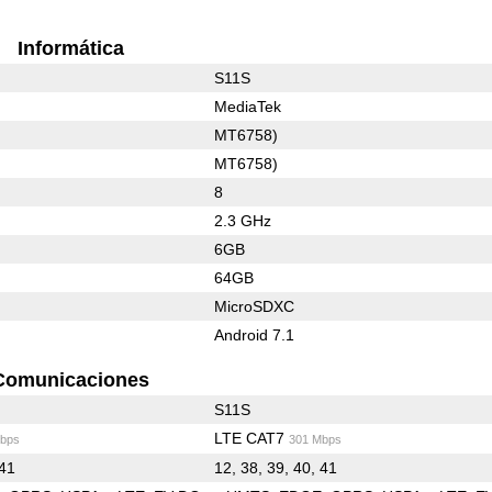
Informática
S11S
MediaTek
MT6758)
MT6758)
8
2.3 GHz
6GB
64GB
MicroSDXC
Android 7.1
Comunicaciones
S11S
LTE CAT7
bps
301 Mbps
 41
12, 38, 39, 40, 41