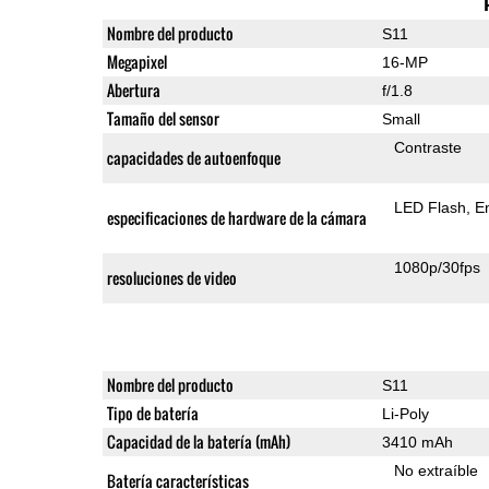
Nombre del producto
S11
Megapixel
16-MP
Abertura
f/1.8
Tamaño del sensor
Small
Contraste
capacidades de autoenfoque
LED Flash
E
especificaciones de hardware de la cámara
1080p/30fps
resoluciones de video
Nombre del producto
S11
Tipo de batería
Li-Poly
Capacidad de la batería (mAh)
3410 mAh
No extraíble
Batería características