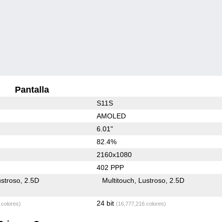
Pantalla
S11S
AMOLED
6.01"
82.4%
2160x1080
402 PPP
stroso
2.5D
Multitouch
Lustroso
2.5D
24 bit
 colores)
(16,777,216 colores)