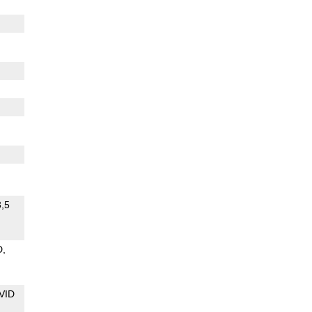
3,5
D
VID