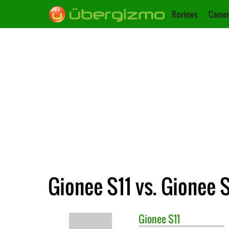
Reviews
Camer
Gionee S11 vs. Gionee 
Gionee
S11