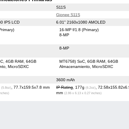
S11S
Gionee S11S
80 IPS LCD
6.01" 2160x1080 AMOLED
Primary)
16-MP f/1.8
(Primary)
8-MP
8-MP
oC
4GB RAM
64GB
MT6758) SoC
6GB RAM
64GB
nto
MicroSDXC
Almacenamiento
MicroSDXC
3600 mAh
g
, 77.7x159.5x7.8 mm
IP Rating
, 177g
, 72.58x155.82x6
(5.8oz)
(6.2oz)
mm
inches)
(2.86 x 6.13 x 0.27 inches)