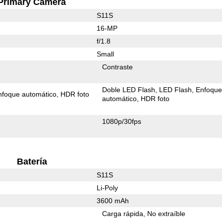
Primary Camera
S11S
16-MP
f/1.8
Small
Contraste
Doble LED Flash
LED Flash
Enfoqu
nfoque automático
HDR foto
automático
HDR foto
1080p/30fps
Batería
S11S
Li-Poly
3600 mAh
Carga rápida
No extraíble