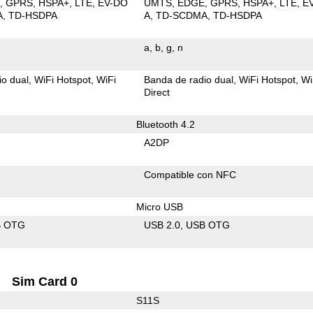
E
GPRS
HSPA+
LTE
EV-DO
UMTS
EDGE
GPRS
HSPA+
LTE
E
A
TD-HSDPA
A
TD-SCDMA
TD-HSDPA
a
b
g
n
io dual
WiFi Hotspot
WiFi
Banda de radio dual
WiFi Hotspot
Wi
Direct
Bluetooth 4.2
A2DP
Compatible con NFC
Micro USB
B OTG
USB 2.0
USB OTG
Sim Card 0
S11S