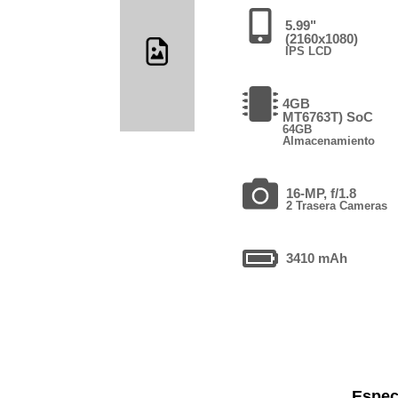
5.99"
(2160x1080)
IPS LCD
4GB
MT6763T) SoC
64GB
Almacenamiento
16-MP, f/1.8
2 Trasera Cameras
3410 mAh
Espec