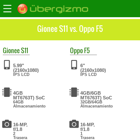
Gionee S11 vs. Oppo F5
Gionee
S11
Oppo
F5
5.99"
6"
(2160x1080)
(2160x1080)
IPS LCD
IPS LCD
4GB
4GB/6GB
MT6763T) SoC
MT6763T) SoC
64GB
32GB/64GB
Almacenamiento
Almacenamiento
16-MP,
16-MP,
f/1.8
f/1.8
2
1
Trasera
Trasera