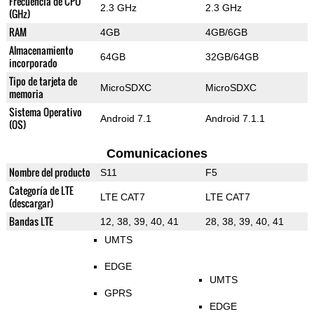
Frecuencia de CPU
2.3 GHz
2.3 GHz
(GHz)
RAM
4GB
4GB/6GB
Almacenamiento
64GB
32GB/64GB
incorporado
Tipo de tarjeta de
MicroSDXC
MicroSDXC
memoria
Sistema Operativo
Android 7.1
Android 7.1.1
(OS)
Comunicaciones
Nombre del producto
S11
F5
Categoría de LTE
LTE CAT7
LTE CAT7
(descargar)
Bandas LTE
12, 38, 39, 40, 41
28, 38, 39, 40, 41
UMTS
EDGE
UMTS
GPRS
EDGE