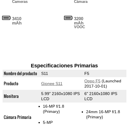
Cameras
Cámara
3410
3200
mAh
mAh
VOOC
Especificaciones Primarias
Nombre del producto
S11
F5
Oppo F5
(Launched
Producto
Gionee S11
2017-10-01)
5.99" 2160x1080 IPS
6" 2160x1080 IPS
Monitora
LCD
LCD
16-MP f/1.8
(Primary)
24mm 16-MP f/1.8
Cámara Primaria
(Primary)
5-MP