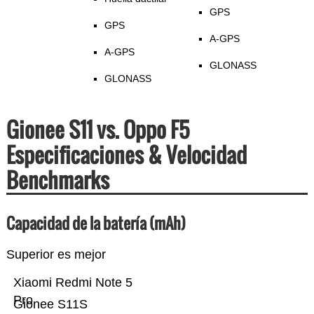
GPS
GPS
A-GPS
A-GPS
GLONASS
GLONASS
Gionee S11 vs. Oppo F5
Especificaciones & Velocidad
Benchmarks
Capacidad de la batería (mAh)
Superior es mejor
Xiaomi Redmi Note 5
Pro
Gionee S11S