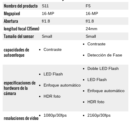
Nombre del producto
S11
F5
Megapixel
16-MP
16-MP
Abertura
f/1.8
f/1.8
longitud focal (35mm)
24mm
Tamaño del sensor
Small
Small
Contraste
capacidades de
Contraste
autoenfoque
Detección de Fase
Doble LED Flash
LED Flash
LED Flash
especificaciones de
Enfoque automático
hardware de la
Enfoque automático
cámara
HDR foto
HDR foto
1080p/30fps
2160p/30fps
resoluciones de video