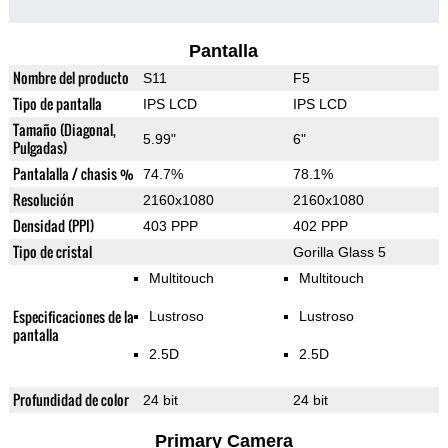
Pantalla
Nombre del producto
S11
F5
Tipo de pantalla
IPS LCD
IPS LCD
Tamaño (Diagonal,
5.99"
6"
Pulgadas)
Pantalalla / chasis %
74.7%
78.1%
Resolución
2160x1080
2160x1080
Densidad (PPI)
403 PPP
402 PPP
Tipo de cristal
Gorilla Glass 5
Multitouch
Multitouch
Especificaciones de la
Lustroso
Lustroso
pantalla
2.5D
2.5D
Profundidad de color
24 bit
24 bit
Primary Camera