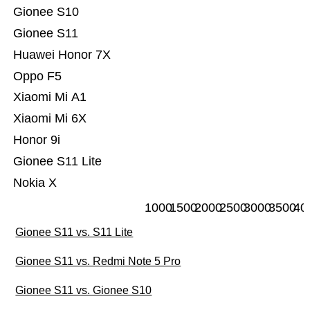
Gionee S10
Gionee S11
Huawei Honor 7X
Oppo F5
Xiaomi Mi A1
Xiaomi Mi 6X
Honor 9i
Gionee S11 Lite
Nokia X
1000
1500
2000
2500
3000
3500
40
Gionee S11 vs. S11 Lite
Gionee S11 vs. Redmi Note 5 Pro
Gionee S11 vs. Gionee S10