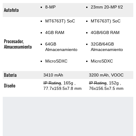
8-MP
23mm 20-MP f/2
Autofoto
MT6763T) SoC
MT6763T) SoC
4GB RAM
4GB/6GB RAM
Procesador,
64GB
32GB/64GB
Almacenamiento
Almacenamiento
Almacenamiento
MicroSDXC
MicroSDXC
Bateria
3410 mAh
3200 mAh, VOOC
IP Rating
, 165g
,
IP Rating
, 152g
,
Diseño
77.7x159.5x7.8 mm
76x156.5x7.5 mm