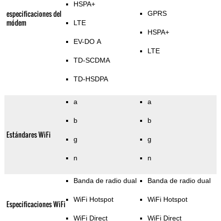
HSPA+
especificaciones del
GPRS
módem
LTE
HSPA+
EV-DO A
LTE
TD-SCDMA
TD-HSDPA
a
a
b
b
Estándares WiFi
g
g
n
n
Banda de radio dual
Banda de radio dual
WiFi Hotspot
WiFi Hotspot
Especificaciones WiFi
WiFi Direct
WiFi Direct